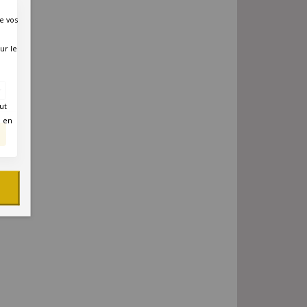
e vos
ur le
ut
é en