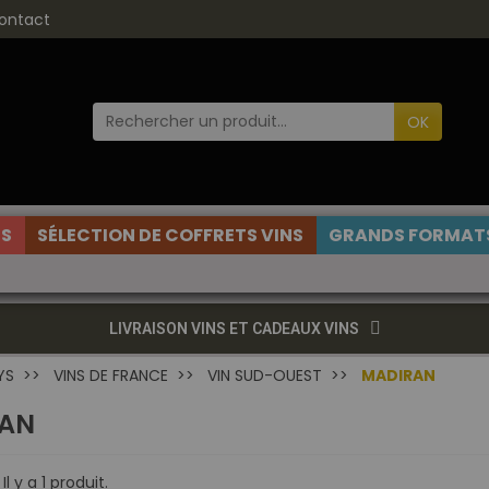
ontact
OK
ES
SÉLECTION DE COFFRETS VINS
GRANDS FORMATS
LIVRAISON VINS ET CADEAUX VINS
YS
VINS DE FRANCE
VIN SUD-OUEST
MADIRAN
AN
Il y a 1 produit.