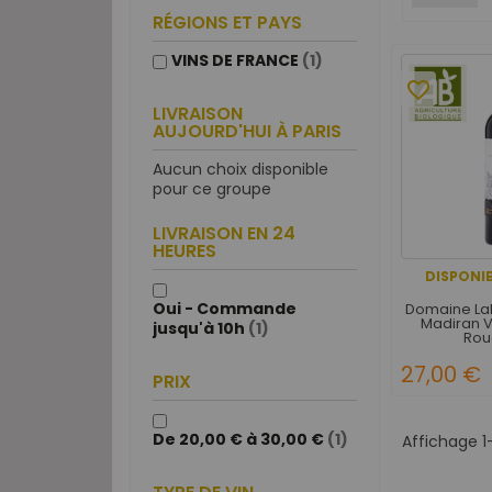
RÉGIONS ET PAYS
VINS DE FRANCE
(1)
favorite_border
LIVRAISON
AUJOURD'HUI À PARIS
Aucun choix disponible
pour ce groupe
LIVRAISON EN 24
HEURES
DISPONIB
Oui - Commande
Domaine Lab
Madiran V
jusqu'à 10h
(1)
Rou
27,00 €
PRIX
De 20,00 € à 30,00 €
(1)
Affichage 1-