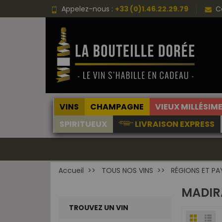
Choisissez une valeur...
Appelez-nous :
+33 (0)1.46.22.29.79
C
VINS
CHAMPAGNE
VIEUX MILLÉSIM
SPIRITUEUX
LIVRAISON EXPRESS
Accueil
TOUS NOS VINS
RÉGIONS ET PA
MADIR
TROUVEZ UN VIN