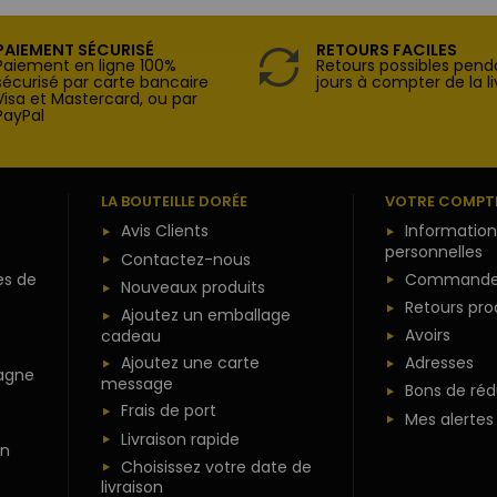
PAIEMENT SÉCURISÉ
RETOURS FACILES
Paiement en ligne 100%
Retours possibles pend
sécurisé par carte bancaire
jours à compter de la li
Visa et Mastercard, ou par
PayPal
LA BOUTEILLE DORÉE
VOTRE COMPT
Avis Clients
Information
personnelles
Contactez-nous
es de
Commande
Nouveaux produits
Retours pro
Ajoutez un emballage
Avoirs
cadeau
Ajoutez une carte
Adresses
agne
message
Bons de réd
Frais de port
Mes alertes
Livraison rapide
n
Choisissez votre date de
livraison