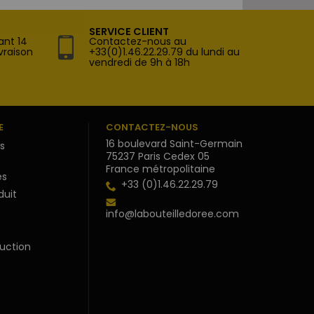
SERVICE CLIENT
ant 14
Contactez-nous au
vraison
+33(0)1.46.22.29.79 du lundi au
vendredi de 9h à 18h
E
CONTACTEZ-NOUS
16 boulevard Saint-Germain
s
75237 Paris Cedex 05
France métropolitaine
s
+33 (0)1.46.22.29.79
duit
info@labouteilledoree.com
uction