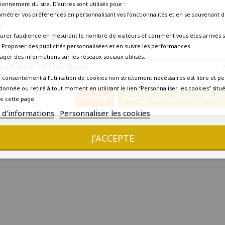
ionnement du site. D’autres sont utilisés pour :
électionnez le pays de livraison
amétrer vos préférences en personnalisant vos fonctionnalités et en se souvenant d
.
urer l’audience en mesurant le nombre de visiteurs et comment vous êtes arrivés s
os prix et les frais peuvent varier en fonction du pays/de la
égion de livraison.
 - Proposer des publicités personnalisées et en suivre les performances.
tager des informations sur les réseaux sociaux utilisés.
France métropolitaine
 consentement à l’utilisation de cookies non strictement nécessaires est libre et pe
donnée ou retiré à tout moment en utilisant le lien “Personnaliser les cookies” situ
Annuler
Enregistrer les modifications
e cette page.
s d'informations
Personnaliser les cookies
J'ACCEPTE