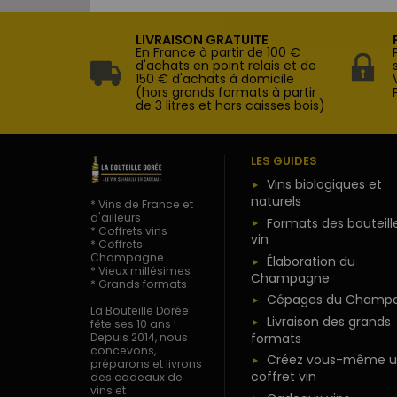
LIVRAISON GRATUITE
En France à partir de 100 €
d'achats en point relais et de
150 € d'achats à domicile
(hors grands formats à partir
de 3 litres et hors caisses bois)
LES GUIDES
Vins biologiques et
naturels
* Vins de France et
d'ailleurs
Formats des bouteill
* Coffrets vins
vin
* Coffrets
Champagne
Élaboration du
* Vieux millésimes
Champagne
* Grands formats
Cépages du Champ
La Bouteille Dorée
Livraison des grands
fête ses 10 ans !
formats
Depuis 2014, nous
concevons,
Créez vous-même u
préparons et livrons
coffret vin
des cadeaux de
vins et