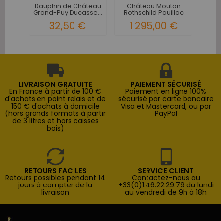
Dauphin de Château
Château Mouton
Grand-Puy Ducasse...
Rothschild Pauillac
1er...
32,50 €
1 295,00 €
LIVRAISON GRATUITE
PAIEMENT SÉCURISÉ
En France à partir de 100 €
Paiement en ligne 100%
d'achats en point relais et de
sécurisé par carte bancaire
150 € d'achats à domicile
Visa et Mastercard, ou par
(hors grands formats à partir
PayPal
de 3 litres et hors caisses
bois)
RETOURS FACILES
SERVICE CLIENT
Retours possibles pendant 14
Contactez-nous au
jours à compter de la
+33(0)1.46.22.29.79 du lundi
livraison
au vendredi de 9h à 18h