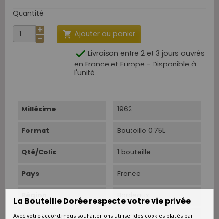
Quantité
Ajouter au panier


Livraison entre 2 et 3 jours ouvrés
en France et Europe - Disponible à
l'unité
Millésime
1962
Format
Bouteille 0.75L
Qté/Colis
1 bouteille
Pays
France
Région
Bordeaux
La Bouteille Dorée respecte votre vie privée
Avec votre accord, nous souhaiterions utiliser des cookies placés par
Appellation
Pauillac