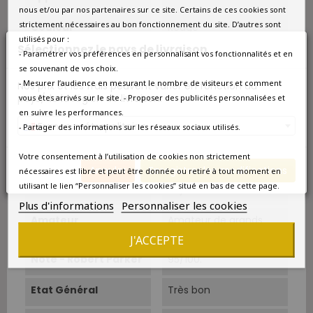
nous et/ou par nos partenaires sur ce site. Certains de ces cookies sont
strictement nécessaires au bon fonctionnement du site. D’autres sont
Couleur
Rouge
utilisés pour :
Sélectionnez le pays de livraison
- Paramétrer vos préférences en personnalisant vos fonctionnalités et en
Type
Rouge
se souvenant de vos choix.
- Mesurer l’audience en mesurant le nombre de visiteurs et comment
Nos prix et les frais peuvent varier en fonction du
Classement
Grand Cru Classé
pays/de la région de livraison.
vous êtes arrivés sur le site. - Proposer des publicités personnalisées et
en suivre les performances.
Cépage Dominant
Cabernet-Sauvignon
France métropolitaine
- Partager des informations sur les réseaux sociaux utilisés.
Température De
16°C-18°C.
Votre consentement à l’utilisation de cookies non strictement
Service
Annuler
Enregistrer les modifications
nécessaires est libre et peut être donnée ou retiré à tout moment en
utilisant le lien “Personnaliser les cookies” situé en bas de cette page.
Boire À Partir De
Aujourd'hui
Plus d'informations
Personnaliser les cookies
Amateur
Amateur de grands
crus
J'ACCEPTE
Note - Robert Parker
95/100.
Etat Général
Très bon