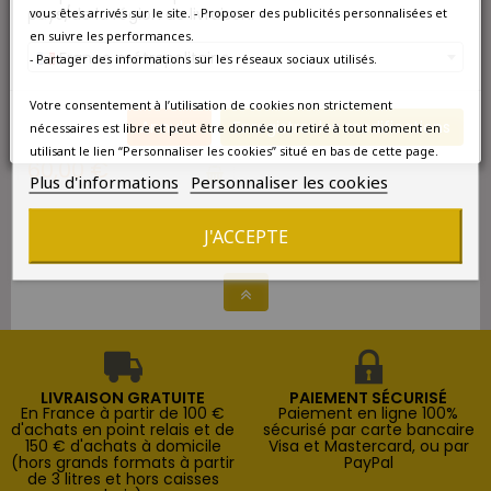
pays/de la région de livraison.
vous êtes arrivés sur le site. - Proposer des publicités personnalisées et
en suivre les performances.
DISPONIBLE EN
France métropolitaine
- Partager des informations sur les réseaux sociaux utilisés.
CARTONS DE 6 OU 12
Novaia Corte Vaona
Votre consentement à l’utilisation de cookies non strictement
Amarone della Valpolicella
Annuler
Enregistrer les modifications
nécessaires est libre et peut être donnée ou retiré à tout moment en
DOCG Classico Vénétie
Italie Rouge 2016
utilisant le lien “Personnaliser les cookies” situé en bas de cette page.
60,00 €
Plus d'informations
Personnaliser les cookies
J'ACCEPTE
Affichage 1-3 de 3 article(s)
LIVRAISON GRATUITE
PAIEMENT SÉCURISÉ
En France à partir de 100 €
Paiement en ligne 100%
d'achats en point relais et de
sécurisé par carte bancaire
150 € d'achats à domicile
Visa et Mastercard, ou par
(hors grands formats à partir
PayPal
de 3 litres et hors caisses