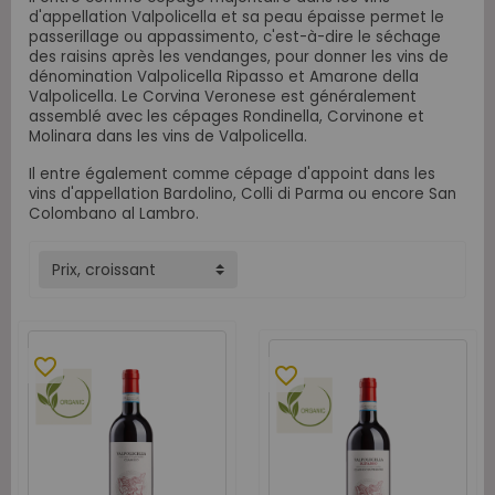
d'appellation Valpolicella et sa peau épaisse permet le
passerillage ou appassimento, c'est-à-dire le séchage
des raisins après les vendanges, pour donner les vins de
dénomination Valpolicella
Ripasso et Amarone della
Valpolicella. Le
Corvina Veronese
est généralement
assemblé avec les cépages R
ondinella,
Corvinone
et
Molinara dans les vins de Valpolicella.
Il entre également comme cépage d'appoint dans les
vins d'appellation Bardolino, Colli di Parma ou encore San
Colombano al Lambro.
Prix, croissant
favorite_border
favorite_border