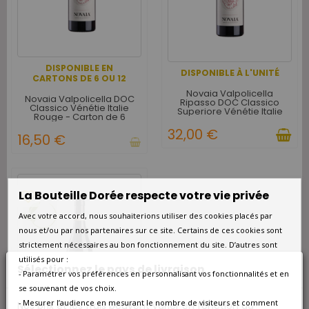
DISPONIBLE EN
DISPONIBLE À L'UNITÉ
CARTONS DE 6 OU 12
Novaia Valpolicella
Novaia Valpolicella DOC
Ripasso DOC Classico
Classico Vénétie Italie
Superiore Vénétie Italie
Rouge - Carton de 6
Rouge 2018
32,00 €
16,50 €
La Bouteille Dorée respecte votre vie privée
favorite_border
Avec votre accord, nous souhaiterions utiliser des cookies placés par
nous et/ou par nos partenaires sur ce site. Certains de ces cookies sont
strictement nécessaires au bon fonctionnement du site. D’autres sont
utilisés pour :
Sélectionnez le pays de livraison
- Paramétrer vos préférences en personnalisant vos fonctionnalités et en
se souvenant de vos choix.
- Mesurer l’audience en mesurant le nombre de visiteurs et comment
Nos prix et les frais peuvent varier en fonction du