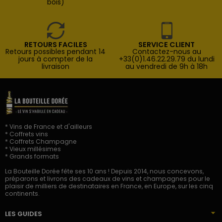
bois)
RETOURS FACILES
SERVICE CLIENT
Retours possibles pendant 14
Contactez-nous au
jours à compter de la
+33(0)1.46.22.29.79 du lundi
livraison
au vendredi de 9h à 18h
* Vins de France et d'ailleurs
* Coffrets vins
* Coffrets Champagne
* Vieux millésimes
* Grands formats
La Bouteille Dorée fête ses 10 ans ! Depuis 2014, nous concevons,
préparons et livrons des cadeaux de vins et champagnes pour le
plaisir de milliers de destinataires en France, en Europe, sur les cinq
continents.
LES GUIDES