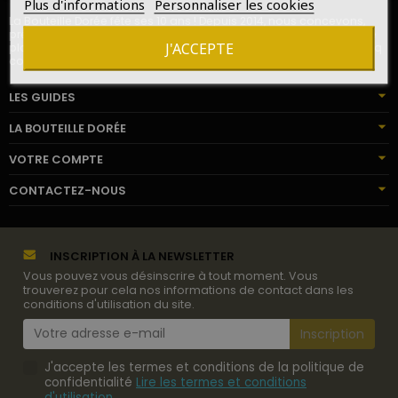
Plus d'informations
Personnaliser les cookies
La Bouteille Dorée fête ses 10 ans ! Depuis 2014, nous concevons,
préparons et livrons des cadeaux de vins et champagnes pour le
J'ACCEPTE
plaisir de milliers de destinataires en France, en Europe, sur les cinq
continents.
LES GUIDES
LA BOUTEILLE DORÉE
VOTRE COMPTE
CONTACTEZ-NOUS
INSCRIPTION À LA NEWSLETTER
Vous pouvez vous désinscrire à tout moment. Vous
trouverez pour cela nos informations de contact dans les
conditions d'utilisation du site.
J'accepte les termes et conditions de la politique de
confidentialité
Lire les termes et conditions
d'utilisation
.