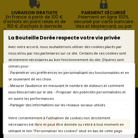
LIVRAISON GRATUITE
PAIEMENT SÉCURISÉ
En France à partir de 100 €
Paiement en ligne 100%
d'achats en point relais et de
sécurisé par carte bancaire
150 € d'achats à domicile
Visa et Mastercard, ou par
(hors grands formats à partir
PayPal
de 3 litres et hors caisses
La Bouteille Dorée respecte votre vie privée
bois)
Avec votre accord, nous souhaiterions utiliser des cookies placés par
nous et/ou par nos partenaires sur ce site. Certains de ces cookies sont
strictement nécessaires au bon fonctionnement du site. D’autres sont
RETOURS FACILES
SERVICE CLIENT
utilisés pour :
Sélectionnez le pays de livraison
Retours possibles pendant 14
Contactez-nous au
- Paramétrer vos préférences en personnalisant vos fonctionnalités et en
jours à compter de la
+33(0)1.46.22.29.79 du lundi
se souvenant de vos choix.
livraison
au vendredi de 9h à 18h
- Mesurer l’audience en mesurant le nombre de visiteurs et comment
Nos prix et les frais peuvent varier en fonction du
pays/de la région de livraison.
vous êtes arrivés sur le site. - Proposer des publicités personnalisées et
en suivre les performances.
France métropolitaine
- Partager des informations sur les réseaux sociaux utilisés.
* Vins de France et d'ailleurs
Votre consentement à l’utilisation de cookies non strictement
* Coffrets vins
Annuler
Enregistrer les modifications
nécessaires est libre et peut être donnée ou retiré à tout moment en
* Coffrets Champagne
utilisant le lien “Personnaliser les cookies” situé en bas de cette page.
* Vieux millésimes
* Grands formats