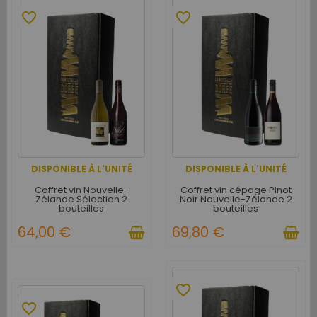
favorite_border
favorite_border
DISPONIBLE À L'UNITÉ
DISPONIBLE À L'UNITÉ
Coffret vin Nouvelle-
Coffret vin cépage Pinot
Zélande Sélection 2
Noir Nouvelle-Zélande 2
bouteilles
bouteilles
64,00 €
69,80 €
favorite_border
favorite_border