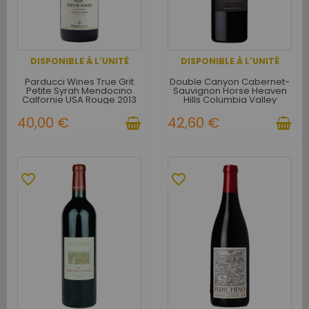
DISPONIBLE À L'UNITÉ
DISPONIBLE À L'UNITÉ
Parducci Wines True Grit
Double Canyon Cabernet-
Petite Syrah Mendocino
Sauvignon Horse Heaven
Calfornie USA Rouge 2013
Hills Columbia Valley
Washington USA Rouge
2018
40,00 €
42,60 €
favorite_border
favorite_border