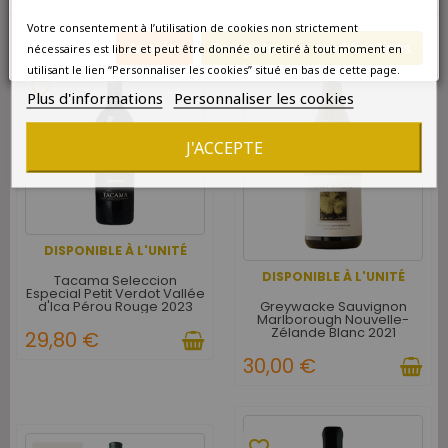
Votre consentement à l’utilisation de cookies non strictement
Annuler
Enregistrer les modifications
nécessaires est libre et peut être donnée ou retiré à tout moment en
favorite_border
utilisant le lien “Personnaliser les cookies” situé en bas de cette page.
favorite_border
Plus d'informations
Personnaliser les cookies
J'ACCEPTE
DISPONIBLE À L'UNITÉ
DISPONIBLE À L'UNITÉ
Tacama Seleccion
Especial Petit Verdot Vallée
Greywacke Sauvignon
d'Ica Pérou Rouge 2023
Marlborough Nouvelle-
Zélande Blanc 2021
29,80 €
30,00 €
favorite_border