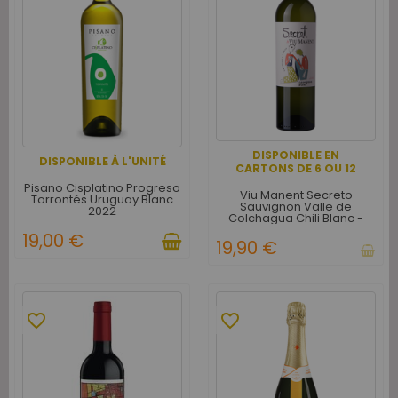
DISPONIBLE EN
DISPONIBLE À L'UNITÉ
CARTONS DE 6 OU 12
Pisano Cisplatino Progreso
Viu Manent Secreto
Torrontés Uruguay Blanc
Sauvignon Valle de
2022
Colchagua Chili Blanc -
Carton de 6
19,00 €
19,90 €
favorite_border
favorite_border