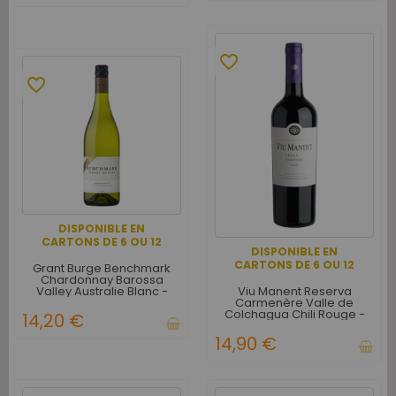
favorite_border
favorite_border
DISPONIBLE EN
CARTONS DE 6 OU 12
DISPONIBLE EN
CARTONS DE 6 OU 12
Grant Burge Benchmark
Chardonnay Barossa
Viu Manent Reserva
Valley Australie Blanc -
Carmenère Valle de
Carton de 6
Colchagua Chili Rouge -
14,20 €
Carton de 6
14,90 €