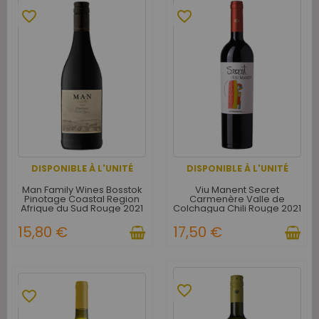
favorite_border
favorite_border
DISPONIBLE À L'UNITÉ
DISPONIBLE À L'UNITÉ
Man Family Wines Bosstok
Viu Manent Secret
Pinotage Coastal Region
Carmenère Valle de
Afrique du Sud Rouge 2021
Colchagua Chili Rouge 2021
15,80 €
17,50 €
favorite_border
favorite_border