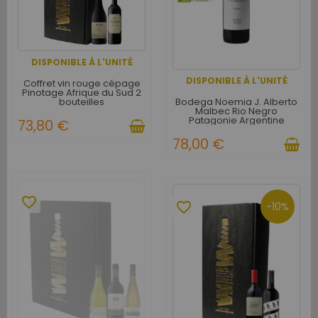
DISPONIBLE À L'UNITÉ
DISPONIBLE À L'UNITÉ
Coffret vin rouge cépage
Pinotage Afrique du Sud 2
Bodega Noemia J. Alberto
bouteilles
Malbec Rio Negro
Patagonie Argentine
73,80 €
Rouge 2021
78,00 €
favorite_border
favorite_border
-10%