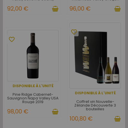
Californie USA 2023
USA 2021
92,00 €
96,00 €
favorite_border
favorite_border
DISPONIBLE À L'UNITÉ
DISPONIBLE À L'UNITÉ
Pine Ridge Cabernet-
Sauvignon Napa Valley USA
Coffret vin Nouvelle-
Rouge 2019
Zélande Découverte 3
bouteilles
98,00 €
100,80 €