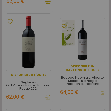
52,00 €
favorite_border
favorite_border
DISPONIBLE EN
CARTONS DE 6 OU 12
DISPONIBLE À L'UNITÉ
Bodega Noemia J. Alberto
Malbec Rio Negro
Seghesio
Patagonie Argentine
Old Vine Zinfandel Sonoma USA
Rouge - Carton de 6
Rouge 2021
64,00 €
62,00 €