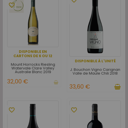
favorite_border
DISPONIBLE EN
CARTONS DE 6 OU 12
DISPONIBLE À L'UNITÉ
Mount Horrocks Riesling
Watervale Clare Valley
J. Bouchon Vigno Carignan
Australie Blanc 2019
Valle de Maule Chili 2018
32,00 €
33,60 €
favorite_border
favorite_border