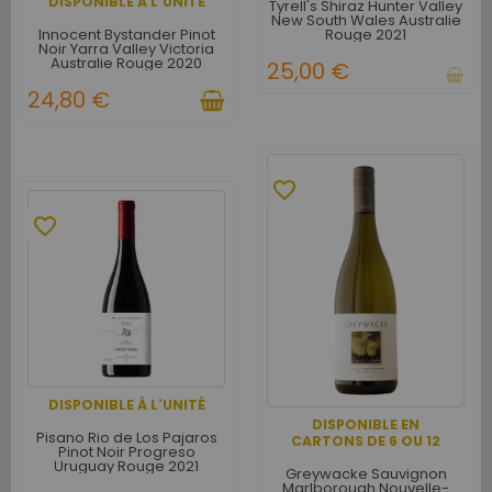
DISPONIBLE À L'UNITÉ
Tyrell's Shiraz Hunter Valley
New South Wales Australie
Innocent Bystander Pinot
Rouge 2021
Noir Yarra Valley Victoria
Australie Rouge 2020
25,00 €
24,80 €
favorite_border
favorite_border
DISPONIBLE À L'UNITÉ
DISPONIBLE EN
Pisano Rio de Los Pajaros
CARTONS DE 6 OU 12
Pinot Noir Progreso
Uruguay Rouge 2021
Greywacke Sauvignon
Marlborough Nouvelle-