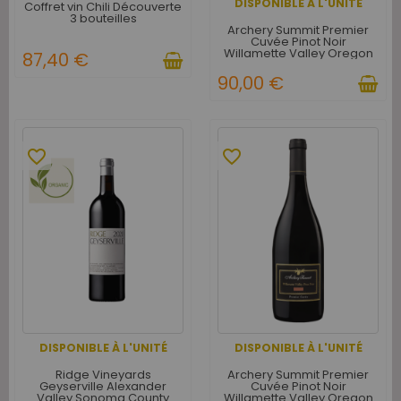
DISPONIBLE À L'UNITÉ
Coffret vin Chili Découverte
3 bouteilles
Archery Summit Premier
Cuvée Pinot Noir
Willamette Valley Oregon
87,40 €
USA 2018
90,00 €
favorite_border
favorite_border
DISPONIBLE À L'UNITÉ
DISPONIBLE À L'UNITÉ
Ridge Vineyards
Archery Summit Premier
Geyserville Alexander
Cuvée Pinot Noir
Valley Sonoma County
Willamette Valley Oregon