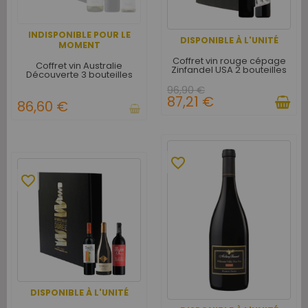
INDISPONIBLE POUR LE
DISPONIBLE À L'UNITÉ
MOMENT
Coffret vin rouge cépage
Coffret vin Australie
Zinfandel USA 2 bouteilles
Découverte 3 bouteilles
96,90 €
87,21 €
86,60 €
favorite_border
favorite_border
DISPONIBLE À L'UNITÉ