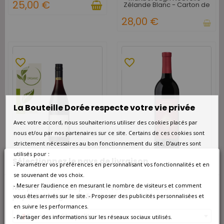
25,00 €
Zélande Blanc - Carton de
6
28,00 €
favorite_border
favorite_border
La Bouteille Dorée respecte votre vie privée
Avec votre accord, nous souhaiterions utiliser des cookies placés par
nous et/ou par nos partenaires sur ce site. Certains de ces cookies sont
strictement nécessaires au bon fonctionnement du site. D’autres sont
utilisés pour :
Sélectionnez le pays de livraison
- Paramétrer vos préférences en personnalisant vos fonctionnalités et en
DISPONIBLE À L'UNITÉ
DISPONIBLE À L'UNITÉ
se souvenant de vos choix.
Seresin Estate Momo Pinot
Francis Ford Coppola
- Mesurer l’audience en mesurant le nombre de visiteurs et comment
Nos prix et les frais peuvent varier en fonction du
Noir Marlborough
Winery Sonoma Diamond
pays/de la région de livraison.
vous êtes arrivés sur le site. - Proposer des publicités personnalisées et
Nouvelle-Zélande Rouge
Collection Zinfandel USA
2023
2021
en suivre les performances.
28,00 €
28,90 €
France métropolitaine
- Partager des informations sur les réseaux sociaux utilisés.