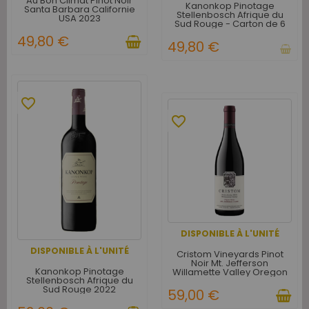
Au Bon Climat Pinot Noir
Kanonkop Pinotage
Santa Barbara Californie
Stellenbosch Afrique du
USA 2023
Sud Rouge - Carton de 6
49,80 €
49,80 €
favorite_border
favorite_border
DISPONIBLE À L'UNITÉ
DISPONIBLE À L'UNITÉ
Cristom Vineyards Pinot
Noir Mt. Jefferson
Kanonkop Pinotage
Willamette Valley Oregon
Stellenbosch Afrique du
USA 2021
Sud Rouge 2022
59,00 €