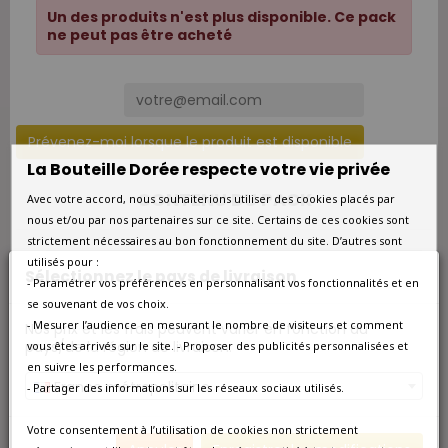
Un des produits n'est plus disponible. Ce pack
ne peut pas être acheté
Prévenez-moi lorsque le produit est disponible
La Bouteille Dorée respecte votre vie privée
CONTENU DU PACK
Avec votre accord, nous souhaiterions utiliser des cookies placés par
nous et/ou par nos partenaires sur ce site. Certains de ces cookies sont
strictement nécessaires au bon fonctionnement du site. D’autres sont
utilisés pour :
CHÂTEAU SOUTARD SAINT-EMILION GRAND CRU
Sélectionnez le pays de livraison
- Paramétrer vos préférences en personnalisant vos fonctionnalités et en
CLASSÉ 2000
se souvenant de vos choix.
CHÂTEAU MILENS TOUR DE VIGNOT SAINT-EMILION
- Mesurer l’audience en mesurant le nombre de visiteurs et comment
Nos prix et les frais peuvent varier en fonction du
2021
pays/de la région de livraison.
vous êtes arrivés sur le site. - Proposer des publicités personnalisées et
en suivre les performances.
COFFRET CADEAU VIN 3 BOUTEILLES
France métropolitaine
- Partager des informations sur les réseaux sociaux utilisés.
Votre consentement à l’utilisation de cookies non strictement
Château Soutard 2000 est un grand vin rouge