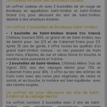
Un cadeau vin pour des amateurs curieux
Un coffret cadeau vin avec 3 bouteilles de vin rouge de
Bordeaux en appellation
Saint-Emilion et
Saint-Emilion
Grand Cru, pour découvrir les vins de Saint-Emilion,
destiné à des amateurs éclairés.
Un coffret 3 bouteilles de Bordeaux Saint-Emilion
- 1 bouteille de Saint-Emilion Grand Cru Classé
,
Château Soutard 2000, un grand vin de Saint-Emilion, issu
de
Merlot pour les 2/3 et de Cabernet-Franc pour 1/3.
Après 25 ans de garde, il offre toutes les qualités d'un
grand Saint-Emilion mature : un nez puissant de fruits
noirs mûrs, d'épices, de cuir et tabac blond. En bouche, la
matière reste puissante et fraîche
.
- 2 bouteilles de
Saint-Emilion
, Château Milens Tour de
Vignot 2021, issu des cépages Merlot pour 70% et
Cabernet Franc pour 30% :
Il offre au nez des arômes de
fruits noirs avec des notes plus végétales, de cèdre et
santal, et en bouche, la matière est bien équilibrée avec
des tannins souples
.
Un coffret vin pour découvrir les vins de Saint-
Emilion et le cépage Merlot
Ce coffret contient 3 bouteilles avec 3 vins de Saint-
Emilion, une appellation prestigieuse renommée