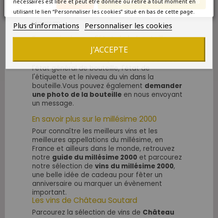
Annuler
Enregistrer les modifications
nécessaires est libre et peut être donnée ou retiré à tout moment en
de Bordeaux en appellation Saint-Emilion et
utilisant le lien “Personnaliser les cookies” situé en bas de cette page.
Grand Cru Classé. Il est proposé ici en
Magnum.
Plus d'informations
Personnaliser les cookies
En savoir plus sur l'état de la bouteille
J'ACCEPTE
Vous pouvez retrouver ci-dessous, dans la
fiche descriptive du vin, des informations sur
l'état général de bouteille, l'état de
l'étiquette et le niveau du vin dans la
bouteille.Vous pouvez également
demander
une photo de la bouteille
en nous envoyant
un message.
En savoir plus sur le millésime 2000
Pour connaître les meilleurs vins et les
meilleures appellations du millésime, en
France et ailleurs dans le monde, retrouvez
notre
guide du millésime 2000
et parcourez
notre sélection de
vins du millésime 2000
,
une belle idée de cadeau pour fêter un
anniversaire ou marquer un évènement
important.
Les vins de Château Soutard
Parcourez la sélection de vins de
Château