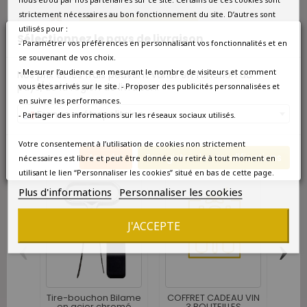
strictement nécessaires au bon fonctionnement du site. D’autres sont
Ajouter au panier

utilisés pour :
Sélectionnez le pays de livraison
- Paramétrer vos préférences en personnalisant vos fonctionnalités et en

Indisponible pour le moment
se souvenant de vos choix.
- Mesurer l’audience en mesurant le nombre de visiteurs et comment
Nos prix et les frais peuvent varier en fonction du
pays/de la région de livraison.
vous êtes arrivés sur le site. - Proposer des publicités personnalisées et
en suivre les performances.
Prévenez-moi lorsque le produit est disponible
France métropolitaine
- Partager des informations sur les réseaux sociaux utilisés.
10 AUTRES PRODUITS DANS LA MÊME CATÉGORIE :
Votre consentement à l’utilisation de cookies non strictement
Annuler
Enregistrer les modifications
nécessaires est libre et peut être donnée ou retiré à tout moment en
utilisant le lien “Personnaliser les cookies” situé en bas de cette page.
Plus d'informations
Personnaliser les cookies
J'ACCEPTE
‹
›
COFF
SA
Tire-bouchon Bilame
COFFRET CADEAU VIN
en acier chromé
3 BOUTEILLES