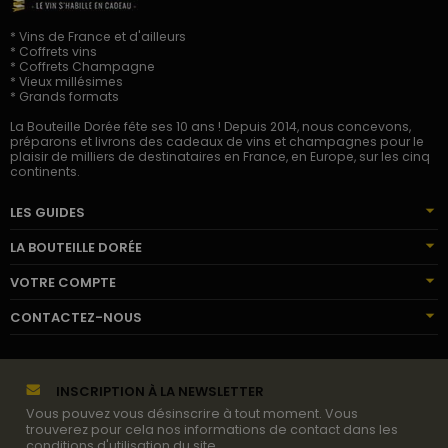
* Vins de France et d'ailleurs
* Coffrets vins
* Coffrets Champagne
* Vieux millésimes
* Grands formats
La Bouteille Dorée fête ses 10 ans ! Depuis 2014, nous concevons,
préparons et livrons des cadeaux de vins et champagnes pour le
plaisir de milliers de destinataires en France, en Europe, sur les cinq
continents.
LES GUIDES
LA BOUTEILLE DORÉE
VOTRE COMPTE
CONTACTEZ-NOUS
INSCRIPTION À LA NEWSLETTER
Vous pouvez vous désinscrire à tout moment. Vous
trouverez pour cela nos informations de contact dans les
conditions d'utilisation du site.