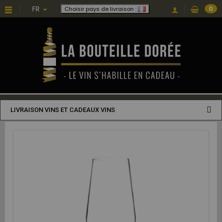
FR
0
Choisir pays de livraison :
LIVRAISON VINS ET CADEAUX VINS