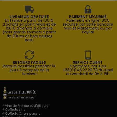
LIVRAISON GRATUITE
PAIEMENT SÉCURISÉ
En France à partir de 100 €
Paiement en ligne 100%
d'achats en point relais et de
sécurisé par carte bancaire
150 € d'achats à domicile
Visa et Mastercard, ou par
(hors grands formats à partir
PayPal
de 3 litres et hors caisses
bois)
RETOURS FACILES
SERVICE CLIENT
Retours possibles pendant 14
Contactez-nous au
jours à compter de la
+33(0)1.46.22.29.79 du lundi
livraison
au vendredi de 9h à 18h
* Vins de France et d'ailleurs
* Coffrets vins
* Coffrets Champagne