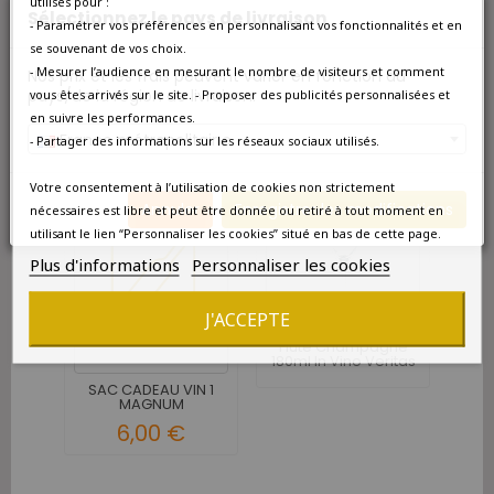
et ajoutez la au coffret.
utilisés pour :
Sélectionnez le pays de livraison
- Paramétrer vos préférences en personnalisant vos fonctionnalités et en
Quantité
se souvenant de vos choix.
- Mesurer l’audience en mesurant le nombre de visiteurs et comment
Nos prix et les frais peuvent varier en fonction du
Ajouter au panier

pays/de la région de livraison.
vous êtes arrivés sur le site. - Proposer des publicités personnalisées et
en suivre les performances.
10 AUTRES PRODUITS DANS LA MÊME CATÉGORIE :
France métropolitaine
- Partager des informations sur les réseaux sociaux utilisés.
Votre consentement à l’utilisation de cookies non strictement
Annuler
Enregistrer les modifications
nécessaires est libre et peut être donnée ou retiré à tout moment en
utilisant le lien “Personnaliser les cookies” situé en bas de cette page.
Plus d'informations
Personnaliser les cookies
‹
›
J'ACCEPTE
Flûte Champagne
COFF
180ml In Vino Veritas
SAC CADEAU VIN 1
MAGNUM
6,00 €