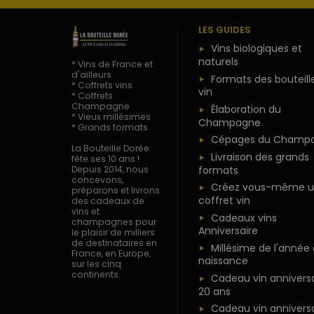
LES GUIDES
Vins biologiques et
naturels
* Vins de France et
d'ailleurs
Formats des bouteill
* Coffrets vins
vin
* Coffrets
Champagne
Élaboration du
* Vieux millésimes
Champagne
* Grands formats
Cépages du Champ
La Bouteille Dorée
Livraison des grands
fête ses 10 ans !
formats
Depuis 2014, nous
concevons,
Créez vous-même u
préparons et livrons
coffret vin
des cadeaux de
vins et
Cadeaux vins
champagnes pour
Anniversaire
le plaisir de milliers
de destinataires en
Millésime de l'année
France, en Europe,
naissance
sur les cinq
continents.
Cadeau vin anniversa
20 ans
Cadeau vin anniversa