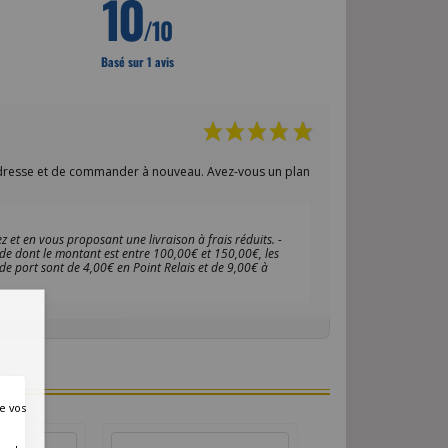
10
/10
Basé sur 1 avis
 adresse et de commander à nouveau. Avez-vous un plan
 et en vous proposant une livraison à frais réduits. -
de dont le montant est entre 100,00€ et 150,00€, les
 de port sont de 4,00€ en Point Relais et de 9,00€ à
e vos