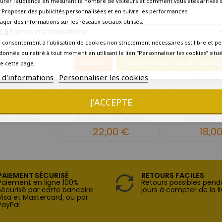
urer l’audience en mesurant le nombre de visiteurs et comment vous êtes arrivés s
os prix et les frais peuvent varier en fonction du pays/de la
égion de livraison.
 - Proposer des publicités personnalisées et en suivre les performances.
tager des informations sur les réseaux sociaux utilisés.
France métropolitaine
 consentement à l’utilisation de cookies non strictement nécessaires est libre et pe
donnée ou retiré à tout moment en utilisant le lien “Personnaliser les cookies” situ
Annuler
Enregistrer les modifications
e cette page.
s d'informations
Personnaliser les cookies
J'ACCEPTE
ûtes Champagne
COFFRET CADEAU VIN 1
COFFRET CA
 Vino Veritas
BOUTEILLE ET 2 VERRES
SURPRISE 1 
22,00 €
18,0
PAIEMENT SÉCURISÉ
RETOURS FACILES
Paiement en ligne 100%
Retours possibles pend
sécurisé par carte bancaire
jours à compter de la li
Visa et Mastercard, ou par
PayPal