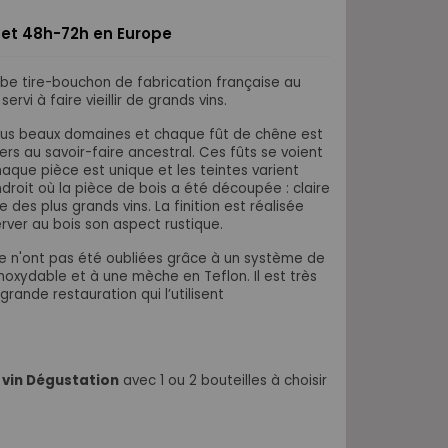
 et 48h-72h en Europe
rbe tire-bouchon de fabrication française au
vi à faire vieillir de grands vins.
plus beaux domaines et chaque fût de chêne est
iers au savoir-faire ancestral. Ces fûts se voient
haque pièce est unique et les teintes varient
ndroit où la pièce de bois a été découpée : claire
des plus grands vins. La finition est réalisée
erver au bois son aspect rustique.
e n'ont pas été oubliées grâce à un système de
inoxydable et à
une mèche en Teflon. Il est très
rande restauration qui l’utilisent
 vin Dégustation
avec 1 ou 2 bouteilles à choisir