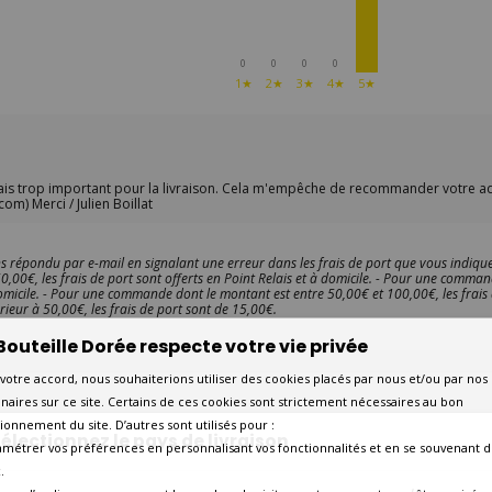
0
0
0
0
1★
2★
3★
4★
5★
frais trop important pour la livraison. Cela m'empêche de recommander votre
om) Merci / Julien Boillat
s répondu par e-mail en signalant une erreur dans les frais de port que vous indiquez
0€, les frais de port sont offerts en Point Relais et à domicile. - Pour une comman
 domicile. - Pour une commande dont le montant est entre 50,00€ et 100,00€, les frais
ieur à 50,00€, les frais de port sont de 15,00€.
Bouteille Dorée respecte votre vie privée
votre accord, nous souhaiterions utiliser des cookies placés par nous et/ou par nos
naires sur ce site. Certains de ces cookies sont strictement nécessaires au bon
ionnement du site. D’autres sont utilisés pour :
10 AUTRES PRODUITS DANS LA MÊME CATÉGORIE :
électionnez le pays de livraison
amétrer vos préférences en personnalisant vos fonctionnalités et en se souvenant d
.