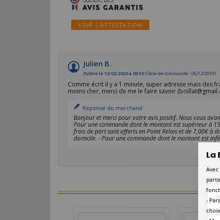
VOIR L'ATTESTATION
Julien B.
Publié le 12/02/2020 à 09:53
(Date de commande : 06/12/2019)
Comme écrit il y a 1 minute, super adresse mais des 
moins cher, merci de me le faire savoir (boillat@gmail.c
Réponse du marchand
Bonjour et merci pour votre avis positif. Nous vous avon
Pour une commande dont le montant est supérieur à 150,0
frais de port sont offerts en Point Relais et de 7,00€ à
domicile. - Pour une commande dont le montant est infér
La 
Avec 
parte
fonct
S
- Par
choix