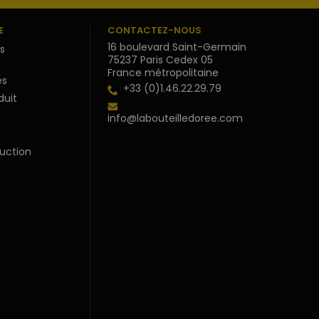
E
CONTACTEZ-NOUS
16 boulevard Saint-Germain
s
75237 Paris Cedex 05
France métropolitaine
s
+33 (0)1.46.22.29.79
duit
info@labouteilledoree.com
uction