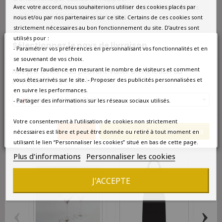
- Un
quizz de 32 cartes
pour tester vos connaissances
Avec votre accord, nous souhaiterions utiliser des cookies placés par
sur le vin, en famille ou entre amis.
nous et/ou par nos partenaires sur ce site. Certains de ces cookies sont
strictement nécessaires au bon fonctionnement du site. D’autres sont
Quantité
utilisés pour :
Sélectionnez le pays de livraison
- Paramétrer vos préférences en personnalisant vos fonctionnalités et en
Ajouter au panier

se souvenant de vos choix.
- Mesurer l’audience en mesurant le nombre de visiteurs et comment
Nos prix et les frais peuvent varier en fonction du

Indisponible pour le moment
pays/de la région de livraison.
vous êtes arrivés sur le site. - Proposer des publicités personnalisées et
en suivre les performances.
France métropolitaine
- Partager des informations sur les réseaux sociaux utilisés.
Prévenez-moi lorsque le produit est disponible
Votre consentement à l’utilisation de cookies non strictement
Annuler
Enregistrer les modifications
nécessaires est libre et peut être donnée ou retiré à tout moment en
10 AUTRES PRODUITS DANS LA MÊME CATÉGORIE :
utilisant le lien “Personnaliser les cookies” situé en bas de cette page.
Plus d'informations
Personnaliser les cookies
J'ACCEPTE
‹
›