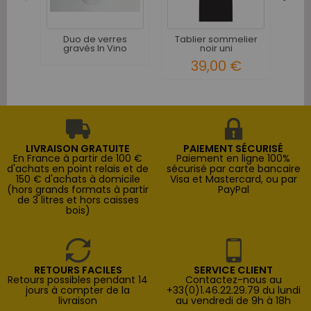
SA
Duo de verres
Tablier sommelier
gravés In Vino
noir uni
Veritas 370 ml
39,00 €
LIVRAISON GRATUITE
PAIEMENT SÉCURISÉ
En France à partir de 100 €
Paiement en ligne 100%
d'achats en point relais et de
sécurisé par carte bancaire
150 € d'achats à domicile
Visa et Mastercard, ou par
(hors grands formats à partir
PayPal
de 3 litres et hors caisses
bois)
RETOURS FACILES
SERVICE CLIENT
Retours possibles pendant 14
Contactez-nous au
jours à compter de la
+33(0)1.46.22.29.79 du lundi
livraison
au vendredi de 9h à 18h