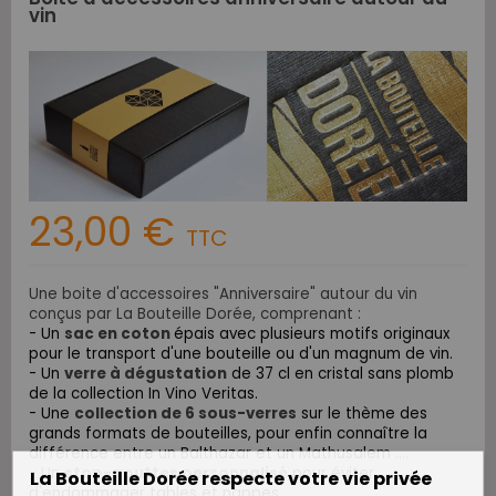
vin
23,00 €
TTC
Une boite d'accessoires "Anniversaire" autour du vin
conçus par La Bouteille Dorée, comprenant :
- Un
sac en coton
épais avec plusieurs motifs originaux
pour le transport d'une bouteille ou d'un magnum de vin.
- Un
verre à dégustation
de 37 cl en cristal sans plomb
de la collection In Vino Veritas.
- Une
collection de 6 sous-verres
sur le thème des
grands formats de bouteilles, pour enfin connaître la
différence entre un Balthazar et un Mathusalem ....
- Un
stop-gouttes personnalisé
pour éviter
La Bouteille Dorée respecte votre vie privée
d'endommager tables et nappes.