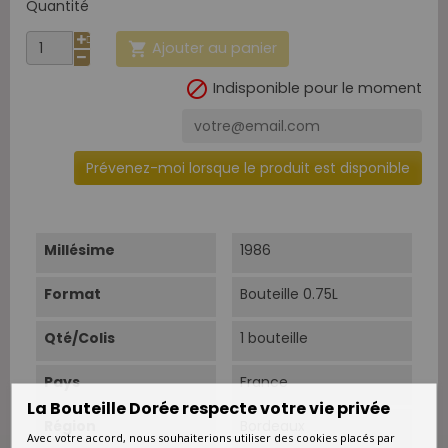
Quantité
Ajouter au panier


Indisponible pour le moment
Prévenez-moi lorsque le produit est disponible
Millésime
1986
Format
Bouteille 0.75L
Qté/Colis
1 bouteille
Pays
France
La Bouteille Dorée respecte votre vie privée
Région
Bordeaux
Avec votre accord, nous souhaiterions utiliser des cookies placés par