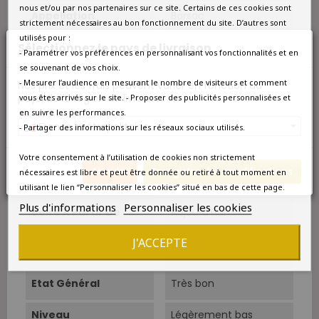
nous et/ou par nos partenaires sur ce site. Certains de ces cookies sont
Appellation
Barsac
strictement nécessaires au bon fonctionnement du site. D’autres sont
utilisés pour :
Couleur
Blanc
Sélectionnez le pays de livraison
- Paramétrer vos préférences en personnalisant vos fonctionnalités et en
se souvenant de vos choix.
Type
Blanc liquoreux
- Mesurer l’audience en mesurant le nombre de visiteurs et comment
Nos prix et les frais peuvent varier en fonction du
pays/de la région de livraison.
vous êtes arrivés sur le site. - Proposer des publicités personnalisées et
Classement
Grand Cru Classé
en suivre les performances.
France métropolitaine
- Partager des informations sur les réseaux sociaux utilisés.
Cépage Dominant
Sémillon
Votre consentement à l’utilisation de cookies non strictement
Annuler
Enregistrer les modifications
Température De
10°C-12°C.
nécessaires est libre et peut être donnée ou retiré à tout moment en
Service
utilisant le lien “Personnaliser les cookies” situé en bas de cette page.
Plus d'informations
Personnaliser les cookies
Boire À Partir De
Aujourd'hui
J'ACCEPTE
Amateur
Amateur de grands
crus
Etat Général
Très bon
Niveau
Légèrement bas