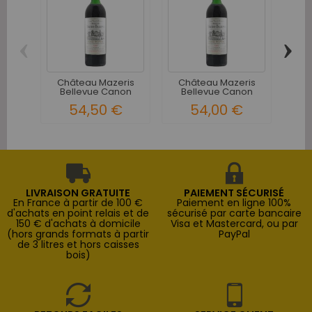
‹
›
Château Mazeris
Château Mazeris
C
Bellevue Canon
Bellevue Canon
C
Fronsac...
Fronsac...
54,50 €
54,00 €
LIVRAISON GRATUITE
PAIEMENT SÉCURISÉ
En France à partir de 100 €
Paiement en ligne 100%
d'achats en point relais et de
sécurisé par carte bancaire
150 € d'achats à domicile
Visa et Mastercard, ou par
(hors grands formats à partir
PayPal
de 3 litres et hors caisses
bois)