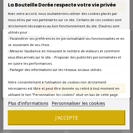
La Bouteille Dorée respecte votre vie privée
Prévenez-moi lorsque le produit est disponible
Avec votre accord, nous souhaiterions utiliser des cookies placés par
nous et/ou par nos partenaires sur ce site. Certains de ces cookies sont
strictement nécessaires au bon fonctionnement du site. D’autres sont
Millésime
1993
utilisés pour :
Sélectionnez le pays de livraison
- Paramétrer vos préférences en personnalisant vos fonctionnalités et en
Format
Bouteille 0.75L
se souvenant de vos choix.
- Mesurer l’audience en mesurant le nombre de visiteurs et comment
Nos prix et les frais peuvent varier en fonction du
Pays
France
pays/de la région de livraison.
vous êtes arrivés sur le site. - Proposer des publicités personnalisées et
en suivre les performances.
France métropolitaine
Région
Bordeaux
- Partager des informations sur les réseaux sociaux utilisés.
Votre consentement à l’utilisation de cookies non strictement
Appellation
Canon Fronsac
Annuler
Enregistrer les modifications
nécessaires est libre et peut être donnée ou retiré à tout moment en
utilisant le lien “Personnaliser les cookies” situé en bas de cette page.
Couleur
Rouge
Plus d'informations
Personnaliser les cookies
Type
Rouge
J'ACCEPTE
Sols
Argilo-calcaires