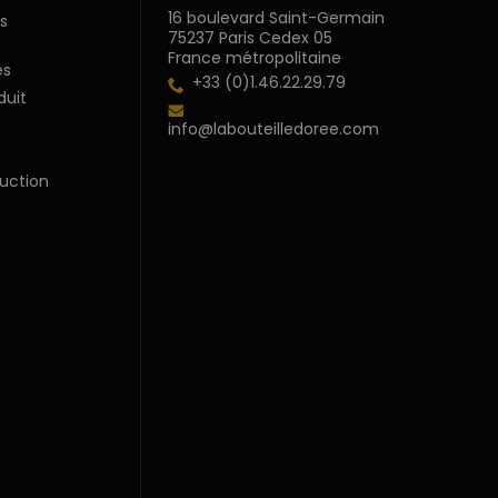
16 boulevard Saint-Germain
s
75237 Paris Cedex 05
France métropolitaine
s
+33 (0)1.46.22.29.79
duit
info@labouteilledoree.com
uction