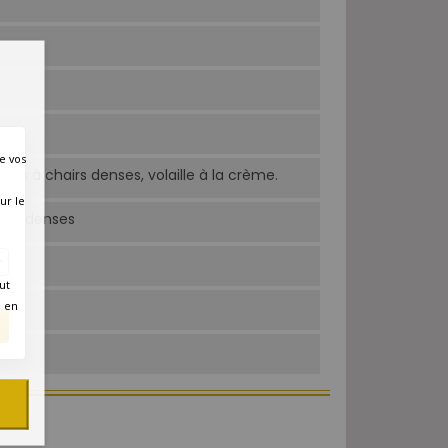
e vos
ssons à chairs denses, volaille à la crème.
ur le
airs denses
ut
é en