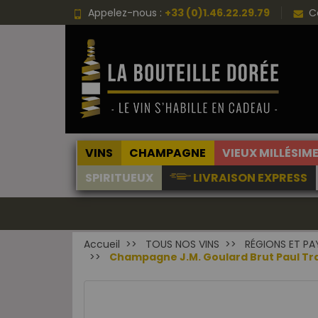
Appelez-nous :
+33 (0)1.46.22.29.79
C
VINS
CHAMPAGNE
VIEUX MILLÉSIM
SPIRITUEUX
LIVRAISON EXPRESS
Accueil
TOUS NOS VINS
RÉGIONS ET PA
Champagne J.M. Goulard Brut Paul Tra