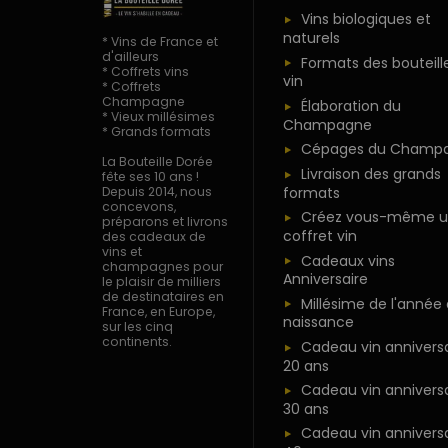
Vins biologiques et
naturels
* Vins de France et
d'ailleurs
Formats des bouteill
* Coffrets vins
vin
* Coffrets
Champagne
Élaboration du
* Vieux millésimes
Champagne
* Grands formats
Cépages du Champ
La Bouteille Dorée
Livraison des grands
fête ses 10 ans !
formats
Depuis 2014, nous
concevons,
Créez vous-même u
préparons et livrons
coffret vin
des cadeaux de
vins et
Cadeaux vins
champagnes pour
Anniversaire
le plaisir de milliers
de destinataires en
Millésime de l'année
France, en Europe,
naissance
sur les cinq
continents.
Cadeau vin anniversa
20 ans
Cadeau vin anniversa
30 ans
Cadeau vin anniversa