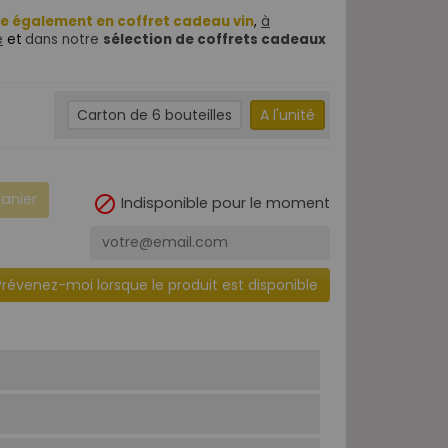
e également en coffret cadeau vin
,
à
e
et
dans notre
sélection de coffrets cadeaux
Carton de 6 bouteilles
A l'unité
panier

Indisponible pour le moment
Prévenez-moi lorsque le produit est disponible