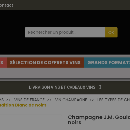
ontact
OK
ES
SÉLECTION DE COFFRETS VINS
GRANDS FORMATS
LIVRAISON VINS ET CADEAUX VINS
YS
VINS DE FRANCE
VIN CHAMPAGNE
LES TYPES DE C
dition Blanc de noirs
Champagne J.M. Goular
noirs