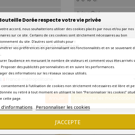
Aujourd'hui
Bouteille Dorée respecte votre vie privée
Amateur de Champagne
votre accord, nous souhaiterions utiliser des cookies placés par nous et/ou par nos
naires sur ce site. Certains de ces cookies sont strictement nécessaires au bon
1*.
ionnement du site. D’autres sont utilisés pour :
électionnez le pays de livraison
amétrer vos préférences en personnalisant vos fonctionnalités et en se souvenant d
A l’apéritif, coquillages, poi
.
urer l’audience en mesurant le nombre de visiteurs et comment vous êtes arrivés s
os prix et les frais peuvent varier en fonction du pays/de la
Coquillages - Poissons à ch
égion de livraison.
 - Proposer des publicités personnalisées et en suivre les performances.
tager des informations sur les réseaux sociaux utilisés.
France métropolitaine
Volaille à la crème.
 consentement à l’utilisation de cookies non strictement nécessaires est libre et pe
A l’apéritif
donnée ou retiré à tout moment en utilisant le lien “Personnaliser les cookies” situ
Annuler
Enregistrer les modifications
e cette page.
Livraison en 7 jours ouvrés
s d'informations
Personnaliser les cookies
1 AUTRE PRODUIT DANS LA MÊME CATÉGORIE :
J'ACCEPTE