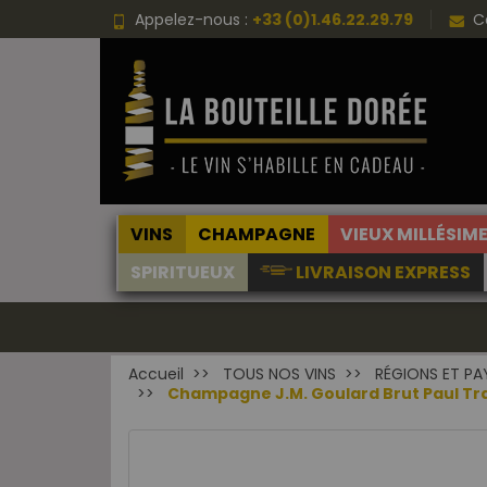
Appelez-nous :
+33 (0)1.46.22.29.79
C
VINS
CHAMPAGNE
VIEUX MILLÉSIM
SPIRITUEUX
LIVRAISON EXPRESS
Accueil
TOUS NOS VINS
RÉGIONS ET PA
Champagne J.M. Goulard Brut Paul Trad