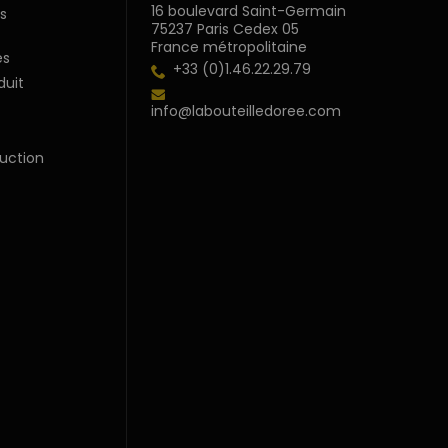
16 boulevard Saint-Germain
s
75237 Paris Cedex 05
France métropolitaine
s
+33 (0)1.46.22.29.79
duit
info@labouteilledoree.com
uction