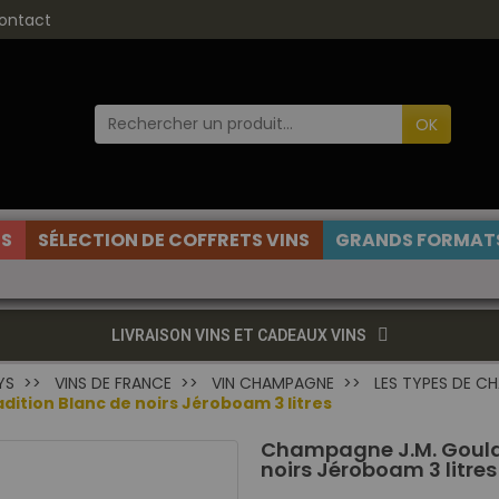
ontact
OK
ES
SÉLECTION DE COFFRETS VINS
GRANDS FORMATS
LIVRAISON VINS ET CADEAUX VINS
YS
VINS DE FRANCE
VIN CHAMPAGNE
LES TYPES DE C
ition Blanc de noirs Jéroboam 3 litres
Champagne J.M. Goular
noirs Jéroboam 3 litres