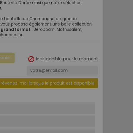
outeille Dorée ainsi que notre sélection
s
.
'une bouteille de Champagne de grande
 vous propose également une belle collection
 grand format
: Jéroboam, Mathusalem,
chodonosor.
panier

Indisponible pour le moment
Prévenez-moi lorsque le produit est disponible