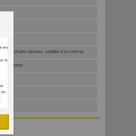
e vos
ssons à chairs denses, volaille à la crème.
ur le
airs denses
ut
é en