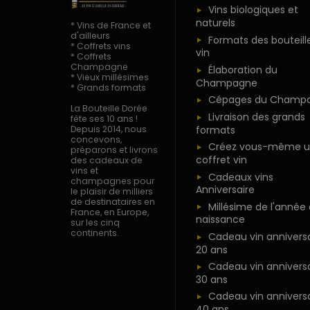
Vins biologiques et
naturels
* Vins de France et
d'ailleurs
Formats des bouteill
* Coffrets vins
vin
* Coffrets
Champagne
Élaboration du
* Vieux millésimes
Champagne
* Grands formats
Cépages du Champ
La Bouteille Dorée
Livraison des grands
fête ses 10 ans !
formats
Depuis 2014, nous
concevons,
Créez vous-même u
préparons et livrons
coffret vin
des cadeaux de
vins et
Cadeaux vins
champagnes pour
Anniversaire
le plaisir de milliers
de destinataires en
Millésime de l'année
France, en Europe,
naissance
sur les cinq
continents.
Cadeau vin anniversa
20 ans
Cadeau vin anniversa
30 ans
Cadeau vin anniversa
40 ans