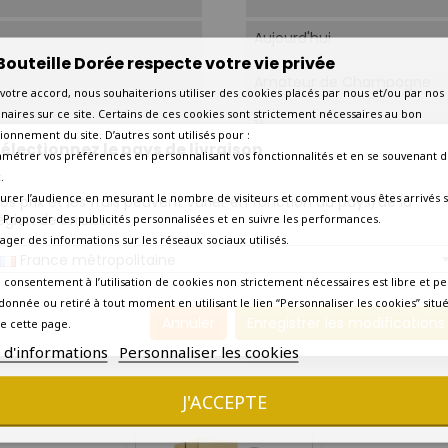
Aujourd'hui
Bouteille Dorée respecte votre vie privée
Amateur de Champagne
votre accord, nous souhaiterions utiliser des cookies placés par nous et/ou par nos
naires sur ce site. Certains de ces cookies sont strictement nécessaires au bon
1*.
ionnement du site. D’autres sont utilisés pour :
électionnez le pays de livraison
amétrer vos préférences en personnalisant vos fonctionnalités et en se souvenant d
A l’apéritif, coquillages, poi
.
urer l’audience en mesurant le nombre de visiteurs et comment vous êtes arrivés s
os prix et les frais peuvent varier en fonction du pays/de la
Coquillages - Poissons à ch
égion de livraison.
 - Proposer des publicités personnalisées et en suivre les performances.
tager des informations sur les réseaux sociaux utilisés.
Volaille à la crème.
France métropolitaine
 consentement à l’utilisation de cookies non strictement nécessaires est libre et pe
A l’apéritif
donnée ou retiré à tout moment en utilisant le lien “Personnaliser les cookies” situ
Annuler
Enregistrer les modifications
e cette page.
Livraison en 7 jours ouvrés
s d'informations
Personnaliser les cookies
1 AUTRE PRODUIT DANS LA MÊME CATÉGORIE :
J'ACCEPTE