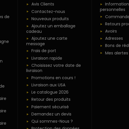
Avis Clients
Information
personnelles
Contactez-nous
es de
Commande
Nouveaux produits
Retours pro
Ajoutez un emballage
Avoirs
cadeau
Ajoutez une carte
Adresses
agne
message
Bons de réd
Frais de port
Mes alertes
Livraison rapide
n
Choisissez votre date de
livraison
Promotions en cours !
Livraison aux USA
 de
Le catalogue 2026
ire
Retour des produits
Paiement sécurisé
ire
Demandez un devis
Qui sommes-Nous ?
ire
Protection des données