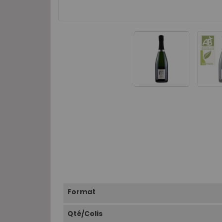
Format
Qté/Colis