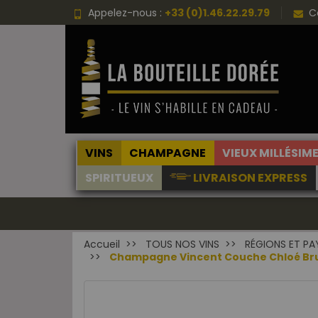
Appelez-nous :
+33 (0)1.46.22.29.79
C
VINS
CHAMPAGNE
VIEUX MILLÉSIM
SPIRITUEUX
LIVRAISON EXPRESS
Accueil
TOUS NOS VINS
RÉGIONS ET PA
Champagne Vincent Couche Chloé Brut