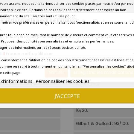
Pinot Noir
votre accord, nous souhaiterions utiliser des cookies placés par nous et/ou par nos
naires sur ce site. Certains de ces cookies sont strictement nécessaires au bon
Pinot Noir 66% et Chardonn
ionnement du site. D’autres sont utilisés pour :
électionnez le pays de livraison
amétrer vos préférences en personnalisant vos fonctionnalités et en se souvenant d
Certifié en Agriculture bio
.
urer l’audience en mesurant le nombre de visiteurs et comment vous êtes arrivés s
os prix et les frais peuvent varier en fonction du pays/de la
Biologique et biodynamiqu
égion de livraison.
 - Proposer des publicités personnalisées et en suivre les performances.
tager des informations sur les réseaux sociaux utilisés.
France métropolitaine
Vinification en fûts (50 %)
Sans soufre. Non filtré.
 consentement à l’utilisation de cookies non strictement nécessaires est libre et pe
donnée ou retiré à tout moment en utilisant le lien “Personnaliser les cookies” situ
8°C-10°C.
Annuler
Enregistrer les modifications
e cette page.
s d'informations
Personnaliser les cookies
Aujourd'hui
J'ACCEPTE
Amateur de Champagne
16/20.
Gilbert & Gaillard : 93/100.