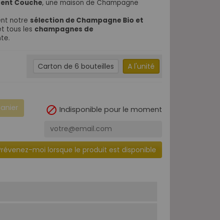
ent Couche
, une maison de Champagne
ent notre
sélection de Champagne Bio et
t tous les
champagnes de
te.
Carton de 6 bouteilles
A l'unité
panier

Indisponible pour le moment
Prévenez-moi lorsque le produit est disponible