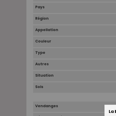
Pays
Région
Appellation
Couleur
Type
Autres
Situation
Sols
Vendanges
La 