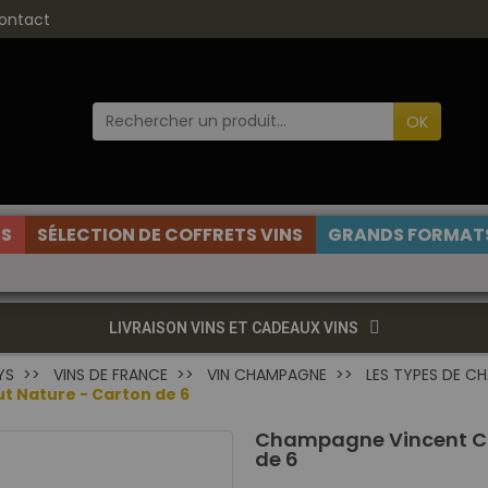
ontact
OK
ES
SÉLECTION DE COFFRETS VINS
GRANDS FORMATS
LIVRAISON VINS ET CADEAUX VINS
YS
VINS DE FRANCE
VIN CHAMPAGNE
LES TYPES DE C
 Nature - Carton de 6
Champagne Vincent Co
de 6