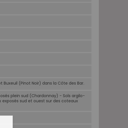
uxeuil (Pinot Noir) dans la Côte des Bar.
osés plein sud (Chardonnay) - Sols argilo-
x exposés sud et ouest sur des coteaux