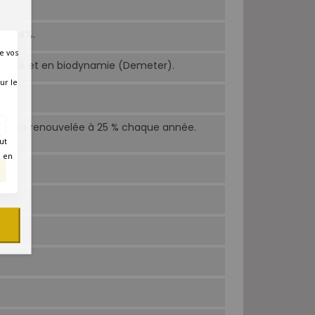
ay 34%.
e vos
logique et en biodynamie (Demeter).
ur le
e
. Soléra renouvelée à 25 % chaque année.
ut
é en