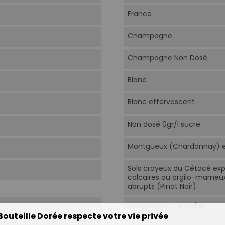
France
Champagne
Champagne Non Dosé
Blanc
Blanc effervescent
Non dosé 0gr/l sucre.
Montgueux (Chardonnay) et B
Sols crayeux du Cétacé exp
calcaires ou argilo-marneu
abrupts (Pinot Noir).
Vendanges manuelles
Bouteille Dorée respecte votre vie privée