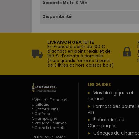
Accords Mets & Vin
Disponibilité
LIVRAISON GRATUITE
En France à partir de 100 €
d'achats en point relais et de
150 € d'achats à domicile
(hors grands formats à partir
de 3 litres et hors caisses bois)
LES GUIDES
Vins biologiques et
naturels
* Vins de France et
d'ailleurs
Formats des bouteill
* Coffrets vins
vin
* Coffrets
Champagne
Élaboration du
* Vieux millésimes
Champagne
* Grands formats
Cépages du Champ
La Bouteille Dorée