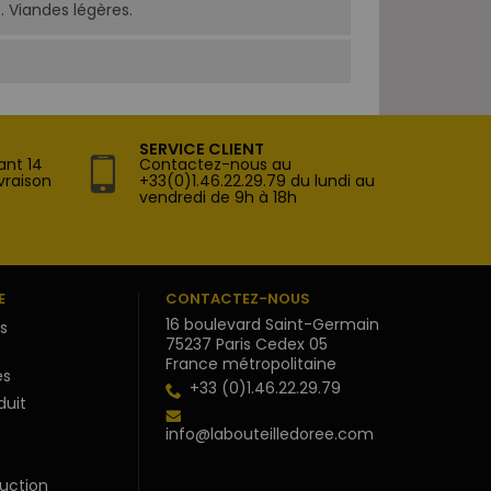
s. Viandes légères.
SERVICE CLIENT
ant 14
Contactez-nous au
vraison
+33(0)1.46.22.29.79 du lundi au
vendredi de 9h à 18h
E
CONTACTEZ-NOUS
16 boulevard Saint-Germain
s
75237 Paris Cedex 05
France métropolitaine
s
+33 (0)1.46.22.29.79
duit
info@labouteilledoree.com
uction