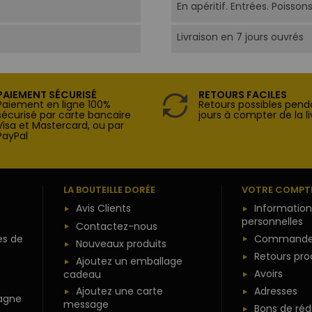
En apéritif. Entrées. Poisson
Livraison en 7 jours ouvrés
PAIEMENT SÉCURISÉ
RETOURS FACILES
Paiement en ligne 100%
Retours possibles pend
sécurisé par carte bancaire
jours à compter de la li
Visa et Mastercard, ou par
PayPal
LA BOUTEILLE DORÉE
VOTRE COMPT
Avis Clients
Information
personnelles
Contactez-nous
es de
Commande
Nouveaux produits
Retours pro
Ajoutez un emballage
Avoirs
cadeau
Ajoutez une carte
Adresses
agne
message
Bons de réd