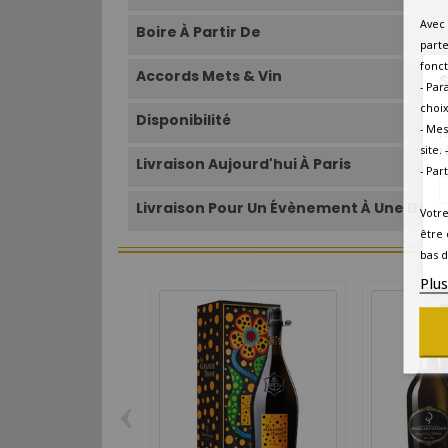
Avec 
Boire À Partir De
parte
fonct
Accords Mets & Vin
S
- Par
choix
Disponibilité
- Mes
N
r
site.
Livraison Aujourd'hui À Paris
- Par
Livraison Pour Un Évènement À Une Date 
Votre
être 
bas d
Plu
‹