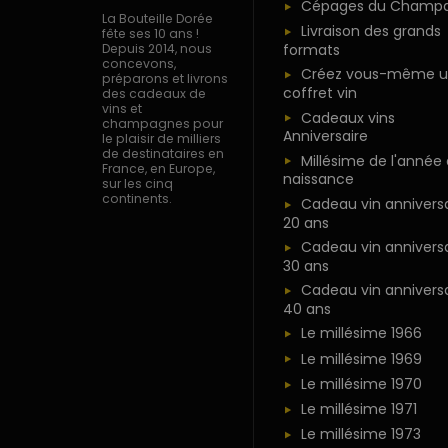
Cépages du Champ
La Bouteille Dorée
Livraison des grands
fête ses 10 ans !
formats
Depuis 2014, nous
concevons,
Créez vous-même u
préparons et livrons
coffret vin
des cadeaux de
vins et
Cadeaux vins
champagnes pour
Anniversaire
le plaisir de milliers
de destinataires en
Millésime de l'année
France, en Europe,
naissance
sur les cinq
continents.
Cadeau vin anniversa
20 ans
Cadeau vin anniversa
30 ans
Cadeau vin anniversa
40 ans
Le millésime 1966
Le millésime 1969
Le millésime 1970
Le millésime 1971
Le millésime 1973