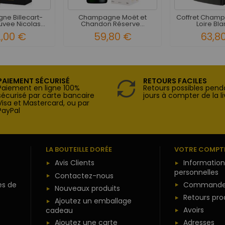
e Billecart-
Champagne Moët et
Coffret Champ
vee Nicolas...
Chandon Réserve...
Loire Blan
2,00 €
59,80 €
63,8
PAIEMENT SÉCURISÉ
RETOURS FACILES
Paiement en ligne 100%
Retours possibles pend
sécurisé par carte bancaire
jours à compter de la li
Visa et Mastercard, ou par
PayPal
LA BOUTEILLE DORÉE
VOTRE COMPT
Avis Clients
Information
personnelles
Contactez-nous
es de
Commande
Nouveaux produits
Retours pro
Ajoutez un emballage
Avoirs
cadeau
Ajoutez une carte
Adresses