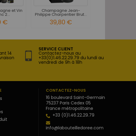
agne et Vin
Champagne Jean-
Coffret Champagne
c 2...
Philippe Charpentier Brut...
Rouge Syrah 2
0 €
39,80 €
84,60 
SERVICE CLIENT
ant 14
Contactez-nous au
vraison
+33(0)1.46.22.29.79 du lundi au
vendredi de 9h à 18h
E
CONTACTEZ-NOUS
16 boulevard Saint-Germain
s
75237 Paris Cedex 05
France métropolitaine
s
+33 (0)1.46.22.29.79
duit
info@labouteilledoree.com