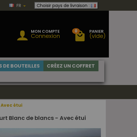
FR
Choisir pays de livraison :
0
MON COMPTE
PANIER
Connexion
(vide)
 DE BOUTEILLES
CRÉEZ UN COFFRET
Avec étui
 Blanc de blancs - Avec étui