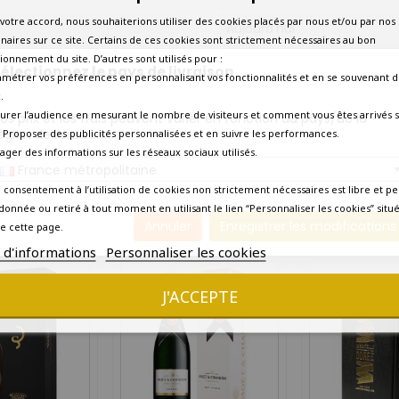
votre accord, nous souhaiterions utiliser des cookies placés par nous et/ou par nos
Aujourd'hui
naires sur ce site. Certains de ces cookies sont strictement nécessaires au bon
ionnement du site. D’autres sont utilisés pour :
Saumon fumé, sashimis, sushi
électionnez le pays de livraison
amétrer vos préférences en personnalisant vos fonctionnalités et en se souvenant d
.
Livraison dans la journée (
urer l’audience en mesurant le nombre de visiteurs et comment vous êtes arrivés s
os prix et les frais peuvent varier en fonction du pays/de la
égion de livraison.
 - Proposer des publicités personnalisées et en suivre les performances.
Oui - Commande jusqu'à 1
tager des informations sur les réseaux sociaux utilisés.
France métropolitaine
Précise
Oui
 consentement à l’utilisation de cookies non strictement nécessaires est libre et pe
donnée ou retiré à tout moment en utilisant le lien “Personnaliser les cookies” situ
10 AUTRES PRODUITS DANS LA MÊME CATÉGORIE :
Annuler
Enregistrer les modifications
e cette page.
s d'informations
Personnaliser les cookies
J'ACCEPTE