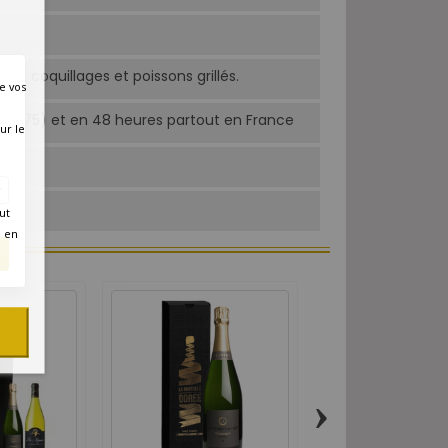
s, coquillages et poissons grillés.
e vos
Paris 75) et en 48 heures partout en France
ur le
0h
ut
é en
›