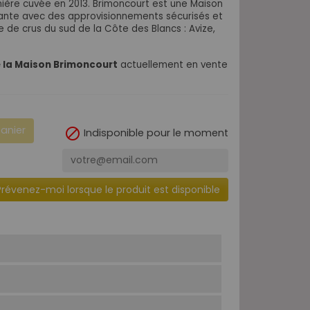
emière cuvée en 2013. Brimoncourt est une Maison
te avec des approvisionnements sécurisés et
e de crus du sud de la Côte des Blancs : Avize,
la Maison Brimoncourt
actuellement en vente
panier

Indisponible pour le moment
Prévenez-moi lorsque le produit est disponible