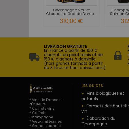
Champagne Veuve
Champagn
Clicquot La Grande Dame...
Salmon Cu
310,00 €
31
LIVRAISON GRATUITE
En France à partir de 100 €
d'achats en point relais et de
150 € d'achats à domicile
(hors grands formats à partir
de 3 litres et hors caisses bois)
LES GUIDES
Vins biologiques et
naturels
* Vins de France et
d'ailleurs
Formats des bouteill
* Coffrets vins
vin
* Coffrets
Champagne
Élaboration du
* Vieux millésimes
Champagne
* Grands formats