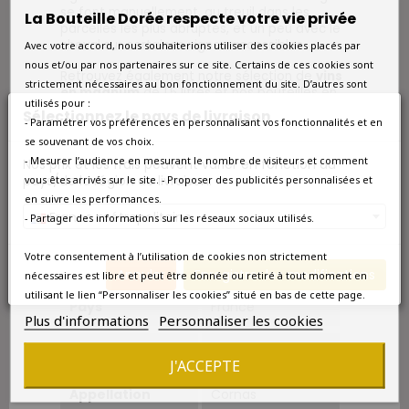
se font manuellement, au treuil dans les
La Bouteille Dorée respecte votre vie privée
parcelles les plus abruptes, et un peu avec le
cheval sur certaines vignes accessibles
.
Avec votre accord, nous souhaiterions utiliser des cookies placés par
nous et/ou par nos partenaires sur ce site. Certains de ces cookies sont
Retrouvez également notre sélection de
vins
strictement nécessaires au bon fonctionnement du site. D’autres sont
en magnum
de 1,5 litres et nos bouteilles en
utilisés pour :
grands formats.
Sélectionnez le pays de livraison
- Paramétrer vos préférences en personnalisant vos fonctionnalités et en
Fiche technique
se souvenant de vos choix.
- Mesurer l’audience en mesurant le nombre de visiteurs et comment
Nos prix et les frais peuvent varier en fonction du
Millésime
2010
pays/de la région de livraison.
vous êtes arrivés sur le site. - Proposer des publicités personnalisées et
en suivre les performances.
France métropolitaine
Format
Magnum 1.5L
- Partager des informations sur les réseaux sociaux utilisés.
Votre consentement à l’utilisation de cookies non strictement
Qté/Colis
1 Magnum
Annuler
Enregistrer les modifications
nécessaires est libre et peut être donnée ou retiré à tout moment en
utilisant le lien “Personnaliser les cookies” situé en bas de cette page.
Pays
France
Plus d'informations
Personnaliser les cookies
Région
Rhône
J'ACCEPTE
Appellation
Cornas