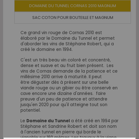
DOMAINE DU TUNNEL CORNAS 2010 MAGNUM
SAC COTON POUR BOUTEILLE ET MAGNUM
Ce grand vin rouge de Cornas 2010 est
élaboré par le Domaine du Tunnel et permet
d'aborder les vins de Stéphane Robert, qui a
créé le domaine en 1994.
C'est un très beau vin coloré et concentré,
dense et suave et au fruit bien présent. Les
vins de Cornas demande de la patience et ce
millésime 2010 arrive à maturité. Il peut
être
déguster dès à présent sur une belle
viande rouge ou un gibier ou être conservé en
cave encore une dizaine d'années. faire
preuve d'un peu de patience et attendre
jusqu'en 2020 pour qu'il atteigne tout son
potentiel.
Le
Domaine du Tunnel
a été créé en 1994 par
Stéphane et Sandrine Robert et doit son nom
à l'ancien tunnel en pierre qui borde le
vignoble sur 160 mètres. Les travaux à la vigne