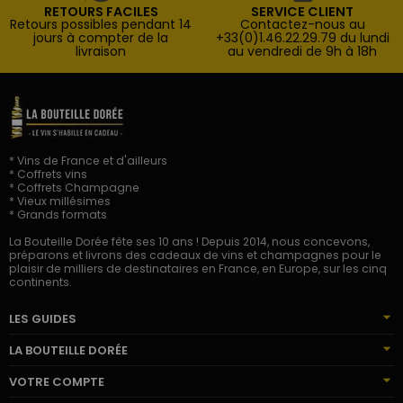
RETOURS FACILES
SERVICE CLIENT
Retours possibles pendant 14
Contactez-nous au
jours à compter de la
+33(0)1.46.22.29.79 du lundi
livraison
au vendredi de 9h à 18h
* Vins de France et d'ailleurs
* Coffrets vins
* Coffrets Champagne
* Vieux millésimes
* Grands formats
La Bouteille Dorée fête ses 10 ans ! Depuis 2014, nous concevons,
préparons et livrons des cadeaux de vins et champagnes pour le
plaisir de milliers de destinataires en France, en Europe, sur les cinq
continents.
LES GUIDES
LA BOUTEILLE DORÉE
VOTRE COMPTE