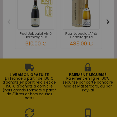
‹
›
Paul Jaboulet Aîné
Paul Jaboulet Aîné
Cha
Hermitage La
Hermitage La
R de
Chapelle...
Chapelle...
610,00 €
485,00 €
LIVRAISON GRATUITE
PAIEMENT SÉCURISÉ
En France à partir de 100 €
Paiement en ligne 100%
d'achats en point relais et de
sécurisé par carte bancaire
150 € d'achats à domicile
Visa et Mastercard, ou par
(hors grands formats à partir
PayPal
de 3 litres et hors caisses
bois)