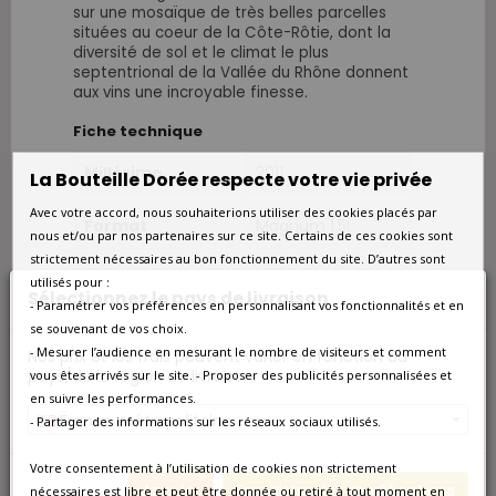
sur une mosaïque de très belles parcelles
situées au coeur de la Côte-Rôtie, dont la
diversité de sol et le climat le plus
septentrional de la Vallée du Rhône donnent
aux vins une incroyable finesse.
Fiche technique
Millésime
2011
La Bouteille Dorée respecte votre vie privée
Avec votre accord, nous souhaiterions utiliser des cookies placés par
Format
Magnum 1.5L
nous et/ou par nos partenaires sur ce site. Certains de ces cookies sont
strictement nécessaires au bon fonctionnement du site. D’autres sont
Qté/Colis
1 Magnum
utilisés pour :
Sélectionnez le pays de livraison
- Paramétrer vos préférences en personnalisant vos fonctionnalités et en
se souvenant de vos choix.
Pays
France
- Mesurer l’audience en mesurant le nombre de visiteurs et comment
Nos prix et les frais peuvent varier en fonction du
pays/de la région de livraison.
vous êtes arrivés sur le site. - Proposer des publicités personnalisées et
Région
Rhône
en suivre les performances.
France métropolitaine
- Partager des informations sur les réseaux sociaux utilisés.
Appellation
Côtes-du-Rhône
Votre consentement à l’utilisation de cookies non strictement
Annuler
Enregistrer les modifications
Couleur
Rouge
nécessaires est libre et peut être donnée ou retiré à tout moment en