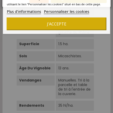
utilisant le lien “Personnaliser les cookies” situé en bas de cette page.
Plus d'informations
Personnaliser les cookies
Type
Rouge
Situation
Seyssuel au nord
J'ACCEPTE
de Vienne. Rive
gauche du Rhône.
Superficie
1.5 ha.
Sols
Micaschistes.
Âge Du Vignoble
13 ans.
Vendanges
Manuelles. Tri à la
parcelle et table
de tri à l'entrée de
la cuverie.
Rendements
35 hl/ha.