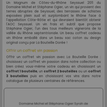
Un Magnum de Côtes-du-Rhône Seyssuel 2011 du
Domaine Michel et Stéphane Ogier, un
vin qui provient des
terres abruptes de Seyssuel, des terrasses de schistes
exposées plein sud et surplombant le Rhône face à
l'appellation Côte-Rôtie et qui devraient bientôt obtenir
l'AOC Seyssuel. Un vin frais et subtil que propose
Stéphane Ogier, l'un des tous meilleurs vignerons de la
vallée du Rhône septentrionale
.
Un beau coffret cadeau
vin Rhône
emballé dans un beau sac coton au design
original conçu par La Bouteille Dorée
!
Offrir un coffret vin passion
Offrir un coffret vin passion avec La Bouteille Dorée :
choisissez un coffret vin passion dans notre collection ou
bien créez vous-même votre cadeau en choisissant un
coffret 1 bouteille
, un
coffret 2 bouteilles
ou un
coffret
3 bouteilles
puis en choisissant vos vins dans notre
catalogue de plusieurs centaines de références.
Domaine Michel et Stéphane Ogier Syrah de