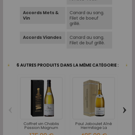
Accords Mets &
Canard au sang.
Vin
Filet de boeuf
grillé.
Accords Viandes
Canard au sang.
Filet de buf grillé.
6 AUTRES PRODUITS DANS LA MÊME CATÉGORIE :
‹
›
Coffret vin Chablis
Paul Jaboulet Aîné
Pau
Passion Magnum
Hermitage La
Chapelle...