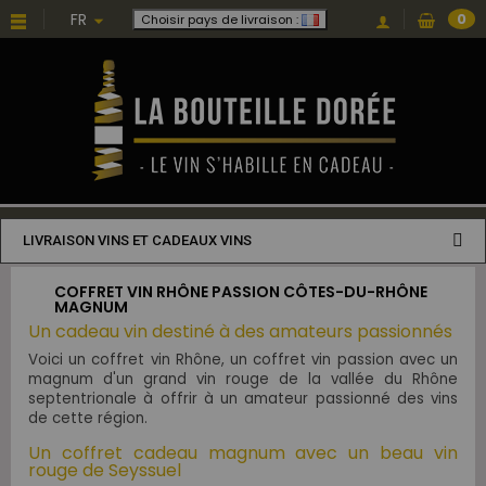
FR
0
Choisir pays de livraison :
LIVRAISON VINS ET CADEAUX VINS
COFFRET VIN RHÔNE PASSION CÔTES-DU-RHÔNE
MAGNUM
Un cadeau vin destiné à des amateurs passionnés
Voici un coffret vin Rhône, un coffret vin passion avec un
magnum d'un grand vin rouge de la vallée du Rhône
septentrionale à offrir à un amateur passionné des vins
de cette région.
Un coffret cadeau magnum avec un beau vin
rouge de Seyssuel