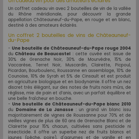
Un cadeau vin pour des amateurs éclairés
Un coffret cadeau vin avec 2 bouteilles de vin de la vallée
du Rhône méridionale, pour découvrir la grande
appellation Châteauneuf-du-Pape, en rouge et en blanc,
destiné à des amateurs éclairés.
Un coffret 2 bouteilles de vins de Châteauneuf-
du-Pape
-
Une bouteille de Châteauneuf-du-Pape rouge 2004
du
Château de Beaucastel
: cette cuvée est
issue de
30% de Grenache Noir, 30% de Mourvèdre, 15% de
Vaccarèse, Terret Noir, Muscardin, Clairette, Picpoul,
Picardan, Bourboulenc, Roussanne en assemblage, 10% de
Counoise, 10% de Syrah et 5% de Cinsault et est produit
en agriculture biologique et en biodynamie.
Il offre un nez
discret très élégant, sur des notes de fruits noirs mûrs, de
réglisse, mie de pain et d’anis, avec un parfait équilibre et
une belle fraîcheur en bouche
.
-
Une bouteille de Châteauneuf-du-Pape blanc 2010
du
Domaine de La Janasse
: un grand vin blanc issu
majoritairement de vignes de Roussanne pour 70% et de
vieilles vignes de plus de 60 ans de Grenache Blanc et de
Clairette pour 15% chacun, cultivées sans pesticide ni
insecticide. I
l offre un superbe nez de fruits blancs et
jaunes (pêche, poire), d'agrumes et de vanille et en