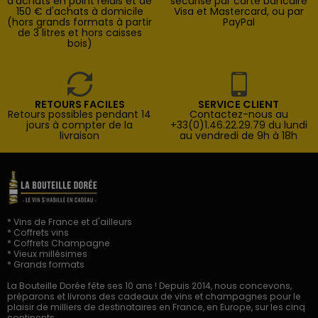
d'achats en point relais et de
sécurisé par carte bancaire
150 € d'achats à domicile
Visa et Mastercard, ou par
(hors grands formats à partir
PayPal
de 3 litres et hors caisses
bois)
RETOURS FACILES
SERVICE CLIENT
Retours possibles pendant 14
Contactez-nous au
jours à compter de la
+33(0)1.46.22.29.79 du lundi
livraison
au vendredi de 9h à 18h
* Vins de France et d'ailleurs
* Coffrets vins
* Coffrets Champagne
* Vieux millésimes
* Grands formats
La Bouteille Dorée fête ses 10 ans ! Depuis 2014, nous concevons,
préparons et livrons des cadeaux de vins et champagnes pour le
plaisir de milliers de destinataires en France, en Europe, sur les cinq
continents.