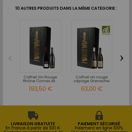
10 AUTRES PRODUITS DANS LA MÊME CATÉGORIE :
‹
›
Co
Rhô
Coffret Vin Rouge
Coffret vin rouge
Rhône Cornas et...
cépage Grenache
Rhône 2...
193,50 €
63,00 €
LIVRAISON GRATUITE
PAIEMENT SÉCURISÉ
En France à partir de 100 €
Paiement en ligne 100%