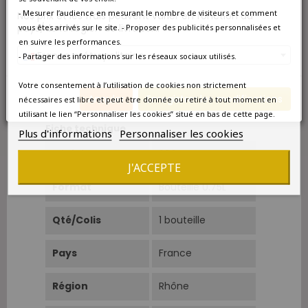
conserver en cave encore quelques années
- Mesurer l’audience en mesurant le nombre de visiteurs et comment
Nos prix et les frais peuvent varier en fonction du
jusqu'en 2028-2030.
pays/de la région de livraison.
vous êtes arrivés sur le site. - Proposer des publicités personnalisées et
Le Château de Beaucastel est un des
en suivre les performances.
domaines les plus réputés de Châteauneuf-
France métropolitaine
- Partager des informations sur les réseaux sociaux utilisés.
du-Pape et produit des vins rouges et blancs
d'exception. Retrouvez chez La Bouteille
Votre consentement à l’utilisation de cookies non strictement
Dorée les
vins du Château de Beaucastel
Annuler
Enregistrer les modifications
nécessaires est libre et peut être donnée ou retiré à tout moment en
en vente actuellement.
utilisant le lien “Personnaliser les cookies” situé en bas de cette page.
Fiche technique
Plus d'informations
Personnaliser les cookies
Millésime
2004
J'ACCEPTE
Format
Bouteille 0.75L
Qté/Colis
1 bouteille
Pays
France
Région
Rhône