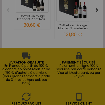
‹
›
Coffret vin rouge
Coffr
Étonnant Pinot Noir...
Sud
80,60 €
Coffret vin cépage
Malbec 3 bouteilles
131,80 €
LIVRAISON GRATUITE
PAIEMENT SÉCURISÉ
En France à partir de 100 €
Paiement en ligne 100%
d'achats en point relais et de
sécurisé par carte bancaire
150 € d'achats à domicile
Visa et Mastercard, ou par
(hors grands formats à partir
PayPal
de 3 litres et hors caisses
bois)
RETOURS FACILES
SERVICE CLIENT