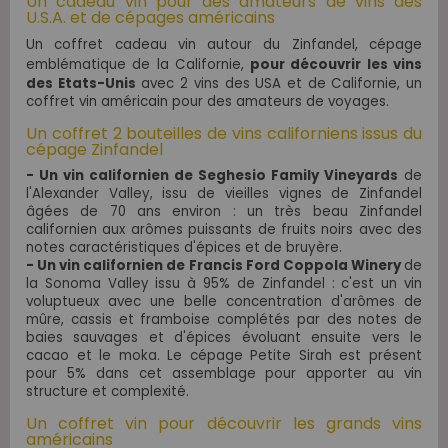
Un cadeau vin pour des amateurs de vins des
U.S.A. et de cépages américains
Un coffret cadeau vin autour du Zinfandel, cépage
emblématique de la Californie,
pour découvrir les vins
des Etats-Unis
avec 2 vins des USA et de Californie, un
coffret vin américain pour des amateurs de voyages.
Un coffret 2 bouteilles de vins californiens issus du
cépage Zinfandel
- Un vin californien de Seghesio Family Vineyards
de
l'Alexander Valley, issu de
vieilles vignes de Zinfandel
âgées de 70 ans environ : un très beau Zinfandel
californien aux arômes puissants de fruits noirs avec des
notes caractéristiques d'épices et de bruyère.
- Un vin californien de Francis Ford Coppola Winery
de
la Sonoma Valley
issu à
95% de Zinfandel : c'est un vin
voluptueux avec une belle concentration d'arômes de
mûre, cassis et framboise complétés par des notes de
baies sauvages et d'épices évoluant ensuite vers le
cacao et le moka. Le cépage Petite Sirah est présent
pour 5% dans cet assemblage pour apporter au vin
structure et complexité.
Un coffret vin pour découvrir les grands vins
américains