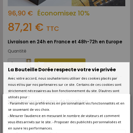
96,90 €
Économisez 10%
87,21 €
TTC
Livraison en 24h en France et 48h-72h en Europe
Quantité

Ajouter au panier
La Bouteille Dorée respecte votre vie privée

Livraison en 24h en France et 48h-72h en Europe -
Avec votre accord, nous souhaiterions utiliser des cookies placés par
Disponible à l'unité
nous et/ou par nos partenaires sur ce site. Certains de ces cookies sont
strictement nécessaires au bon fonctionnement du site. D’autres sont
CONTENU DU PACK
utilisés pour :
Sélectionnez le pays de livraison
- Paramétrer vos préférences en personnalisant vos fonctionnalités et en
se souvenant de vos choix.
- Mesurer l’audience en mesurant le nombre de visiteurs et comment
Nos prix et les frais peuvent varier en fonction du
SEGHESIO OLD VINE ZINFANDEL SONOMA USA ROUGE
pays/de la région de livraison.
vous êtes arrivés sur le site. - Proposer des publicités personnalisées et
2021
en suivre les performances.