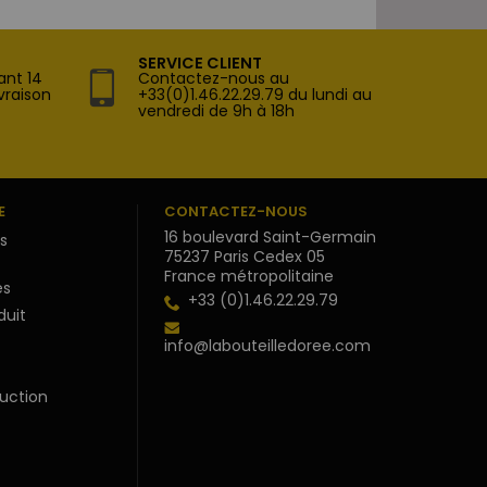
SERVICE CLIENT
ant 14
Contactez-nous au
vraison
+33(0)1.46.22.29.79 du lundi au
vendredi de 9h à 18h
E
CONTACTEZ-NOUS
16 boulevard Saint-Germain
s
75237 Paris Cedex 05
France métropolitaine
s
+33 (0)1.46.22.29.79
duit
info@labouteilledoree.com
uction