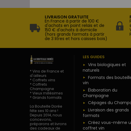
LIVRAISON GRATUITE
En France à partir de 100 €
d'achats en point relais et de
150 € d'achats à domicile
(hors grands formats à partir
de 3 litres et hors caisses bois)
LES GUIDES
Vins biologiques et
naturels
* Vins de France et
d'ailleurs
Formats des bouteill
* Coffrets vins
vin
* Coffrets
Champagne
Élaboration du
* Vieux millésimes
Champagne
* Grands formats
Cépages du Champ
La Bouteille Dorée
Livraison des grands
fête ses 10 ans !
formats
Depuis 2014, nous
concevons,
Créez vous-même u
préparons et livrons
coffret vin
des cadeaux de