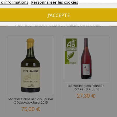
s d'informations
Personnaliser les cookies
Oui - Commande jusqu'à 1
Précise
Oui
J'ACCEPTE
2 AUTRES PRODUITS DANS LA MÊME CATÉGORIE :
Domaine des Ronces
Côtes-du-Jura
Trousseau...
27,30 €
Marcel Cabelier Vin Jaune
Côtes-du-Jura 2015
75,00 €