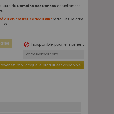
du Jura du
Domaine des Ronces
actuellement
e.
ité qu'en coffret cadeau vin :
retrouvez-le dans
illes
.
panier

Indisponible pour le moment
Prévenez-moi lorsque le produit est disponible