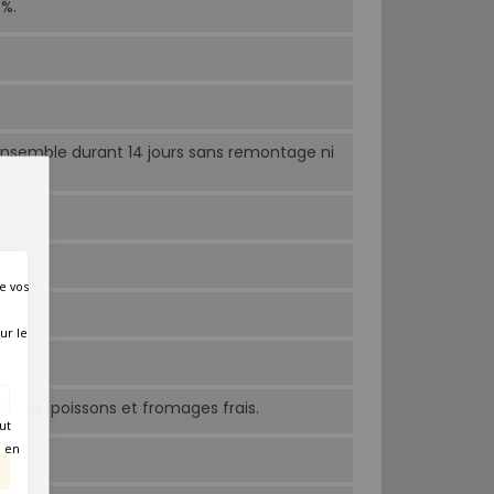
5%.
ensemble durant 14 jours sans remontage ni
e vos
ur le
lailles, poissons et fromages frais.
ut
é en
res