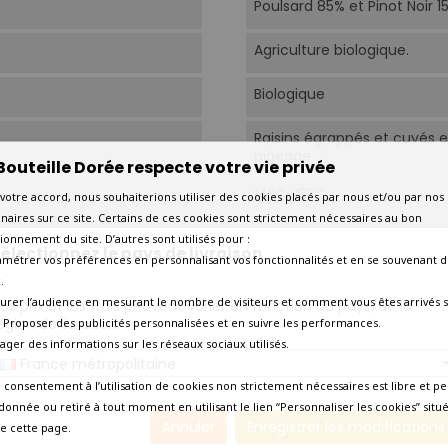
Poulsard 85% et Pinot Noir 1
Agriculture biologique.
Biologique
Raisins égrappés et cuvés 
pigeage.
Bouteille Dorée respecte votre vie privée
14°C-16°C.
votre accord, nous souhaiterions utiliser des cookies placés par nous et/ou par nos
naires sur ce site. Certains de ces cookies sont strictement nécessaires au bon
Aujourd'hui
ionnement du site. D’autres sont utilisés pour :
électionnez le pays de livraison
amétrer vos préférences en personnalisant vos fonctionnalités et en se souvenant d
2026
.
urer l’audience en mesurant le nombre de visiteurs et comment vous êtes arrivés s
os prix et les frais peuvent varier en fonction du pays/de la
égion de livraison.
 - Proposer des publicités personnalisées et en suivre les performances.
Amateur curieux
tager des informations sur les réseaux sociaux utilisés.
France métropolitaine
Grillades, viandes rouges, vo
 consentement à l’utilisation de cookies non strictement nécessaires est libre et pe
donnée ou retiré à tout moment en utilisant le lien “Personnaliser les cookies” situ
Livraison express en 24 heu
Annuler
Enregistrer les modifications
e cette page.