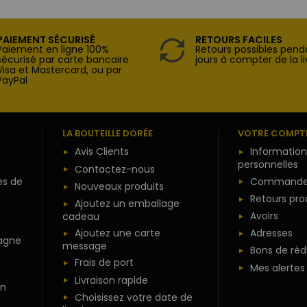
PAIEMENT SÉCURISÉ
RETOURS FACILES
Paiement en ligne 100%
Retours possibles pend
sécurisé par carte bancaire
jours à compter de la li
Visa et Mastercard, ou par
PayPal
LA BOUTEILLE DORÉE
VOTRE COMPT
Avis Clients
Information
personnelles
Contactez-nous
es de
Commande
Nouveaux produits
Retours pro
Ajoutez un emballage
Avoirs
cadeau
Ajoutez une carte
Adresses
agne
message
Bons de réd
Frais de port
Mes alertes
Livraison rapide
n
Choisissez votre date de