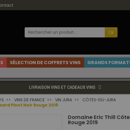
ontact
OK
ES
SÉLECTION DE COFFRETS VINS
GRANDS FORMATS
LIVRAISON VINS ET CADEAUX VINS
YS
VINS DE FRANCE
VIN JURA
CÔTES-DU-JURA
sard Pinot Noir Rouge 2019
Domaine Eric Thill Côt
Rouge 2019