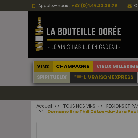
Appelez-nous :
+33 (0)1.46.22.29.79
C
VINS
CHAMPAGNE
VIEUX MILLÉSIM
SPIRITUEUX
LIVRAISON EXPRESS
Accueil
TOUS NOS VINS
RÉGIONS ET PA
Domaine Eric Thill Côtes-du-Jura Poul