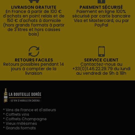
LIVRAISON GRATUITE
PAIEMENT SÉCURISÉ
En France à partir de 100 €
Paiement en ligne 100%
d'achats en point relais et de
sécurisé par carte bancaire
150 € d'achats à domicile
Visa et Mastercard, ou par
(hors grands formats à partir
PayPal
de 3 litres et hors caisses
bois)
RETOURS FACILES
SERVICE CLIENT
Retours possibles pendant 14
Contactez-nous au
jours à compter de la
+33(0)1.46.22.29.79 du lundi
livraison
au vendredi de 9h à 18h
* Vins de France et d'ailleurs
* Coffrets vins
* Coffrets Champagne
* Vieux millésimes
* Grands formats