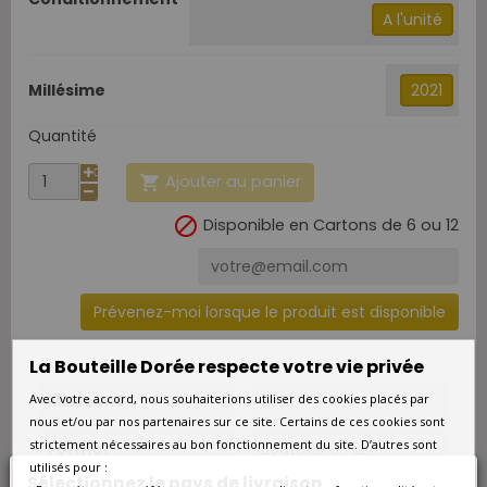
A l'unité
Millésime
2021
Quantité
Ajouter au panier


Disponible en Cartons de 6 ou 12
Prévenez-moi lorsque le produit est disponible
La Bouteille Dorée respecte votre vie privée
Millésime
2021
Avec votre accord, nous souhaiterions utiliser des cookies placés par
nous et/ou par nos partenaires sur ce site. Certains de ces cookies sont
strictement nécessaires au bon fonctionnement du site. D’autres sont
Format
Bouteille 0.75L
utilisés pour :
Sélectionnez le pays de livraison