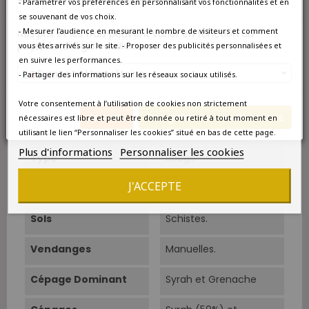
- Paramétrer vos préférences en personnalisant vos fonctionnalités et en
Qté/Colis
6 bouteilles
se souvenant de vos choix.
- Mesurer l’audience en mesurant le nombre de visiteurs et comment
Nos prix et les frais peuvent varier en fonction du
Pays
France
pays/de la région de livraison.
vous êtes arrivés sur le site. - Proposer des publicités personnalisées et
en suivre les performances.
Région
Languedoc
France métropolitaine
- Partager des informations sur les réseaux sociaux utilisés.
Appellation
Faugères
Votre consentement à l’utilisation de cookies non strictement
Annuler
Enregistrer les modifications
nécessaires est libre et peut être donnée ou retiré à tout moment en
Couleur
Rouge
utilisant le lien “Personnaliser les cookies” situé en bas de cette page.
Plus d'informations
Personnaliser les cookies
Type
Rouge
J'ACCEPTE
Superficie
10 ha.
Sols
Schistes.
Vendanges
Manuelles.
Cépage Dominant
Syrah et Grenache