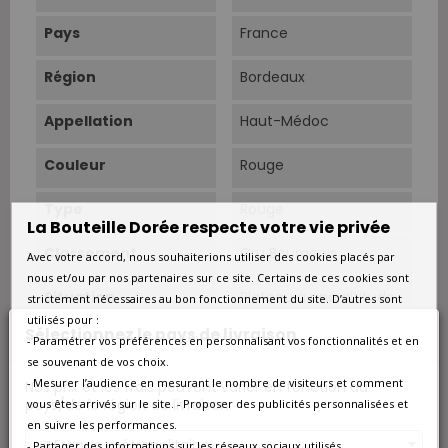
Pays
France
Région
Bordeaux
Appellation
Haut-Médoc
Couleur
Rouge
Type
Rouge
La Bouteille Dorée respecte votre vie privée
Classement
Cru Bourgeois
Avec votre accord, nous souhaiterions utiliser des cookies placés par
nous et/ou par nos partenaires sur ce site. Certains de ces cookies sont
Situation
Plateau à une altitude
strictement nécessaires au bon fonctionnement du site. D’autres sont
de 27,5 mètres, à
utilisés pour :
proximité des
Sélectionnez le pays de livraison
- Paramétrer vos préférences en personnalisant vos fonctionnalités et en
appellations Saint
se souvenant de vos choix.
Estèphe et Pauillac.
- Mesurer l’audience en mesurant le nombre de visiteurs et comment
Nos prix et les frais peuvent varier en fonction du
pays/de la région de livraison.
vous êtes arrivés sur le site. - Proposer des publicités personnalisées et
Superficie
50 ha.
en suivre les performances.
France métropolitaine
- Partager des informations sur les réseaux sociaux utilisés.