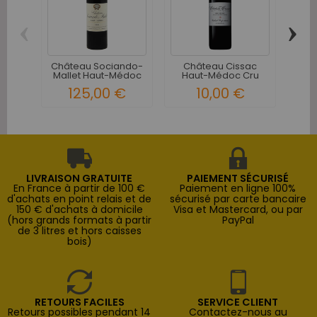
‹
›
Château Sociando-
Château Cissac
Ch
Mallet Haut-Médoc
Haut-Médoc Cru
Ha
Cru...
Bourgeois...
125,00 €
10,00 €
LIVRAISON GRATUITE
PAIEMENT SÉCURISÉ
En France à partir de 100 €
Paiement en ligne 100%
d'achats en point relais et de
sécurisé par carte bancaire
150 € d'achats à domicile
Visa et Mastercard, ou par
(hors grands formats à partir
PayPal
de 3 litres et hors caisses
bois)
RETOURS FACILES
SERVICE CLIENT
Retours possibles pendant 14
Contactez-nous au