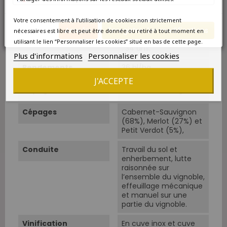
Sols
Graves garonnaises
des périodes Gunz en
Mindel.
Votre consentement à l’utilisation de cookies non strictement
Annuler
Enregistrer les modifications
nécessaires est libre et peut être donnée ou retiré à tout moment en
Âge Du Vignoble
Age moyen des vignes
utilisant le lien “Personnaliser les cookies” situé en bas de cette page.
: 34 ans.
Plus d'informations
Personnaliser les cookies
Rendements
36 hl/ha.
J'ACCEPTE
Cépage Dominant
Cabernet-Sauvignon
Cépages
Cabernet-Sauvignon
(68%), Merlot (27%) et
Petit Verdot (5%),
Conduite
Travail du sol et
enherbement, lutte
raisonnée sur
l’ensemble du vignoble,
effeuillage mécanique
et manuel sur une
partie du vignoble.
Vinification
En cuve inox et cuve