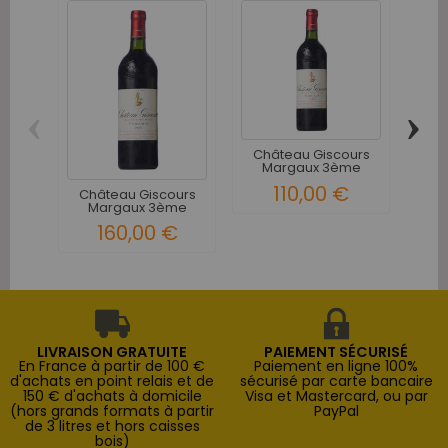
‹
›
Château Giscours
Ch
Margaux 3ème
S
Grand Cru...
2
110,00 €
Château Giscours
Margaux 3ème
Grand Cru...
160,00 €
LIVRAISON GRATUITE
PAIEMENT SÉCURISÉ
En France à partir de 100 €
Paiement en ligne 100%
d'achats en point relais et de
sécurisé par carte bancaire
150 € d'achats à domicile
Visa et Mastercard, ou par
(hors grands formats à partir
PayPal
de 3 litres et hors caisses
bois)