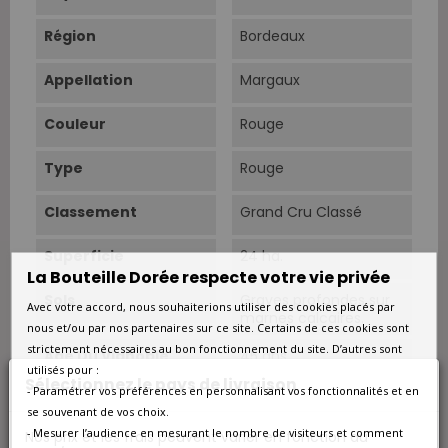
Région
Bordeaux
Appellation
Margaux
Couleur
Rouge
Type
Rouge
Classement
Grand Cru Classé
Superficie
24 ha.
La Bouteille Dorée respecte votre vie privée
Sols
Graves profondes sur
Avec votre accord, nous souhaiterions utiliser des cookies placés par
marnes calcaires.
nous et/ou par nos partenaires sur ce site. Certains de ces cookies sont
strictement nécessaires au bon fonctionnement du site. D’autres sont
Âge Du Vignoble
45 ans.
utilisés pour :
Sélectionnez le pays de livraison
- Paramétrer vos préférences en personnalisant vos fonctionnalités et en
Vendanges
Manuelles.
se souvenant de vos choix.
- Mesurer l’audience en mesurant le nombre de visiteurs et comment
Nos prix et les frais peuvent varier en fonction du
Cépage Dominant
Cabernet-Sauvignon