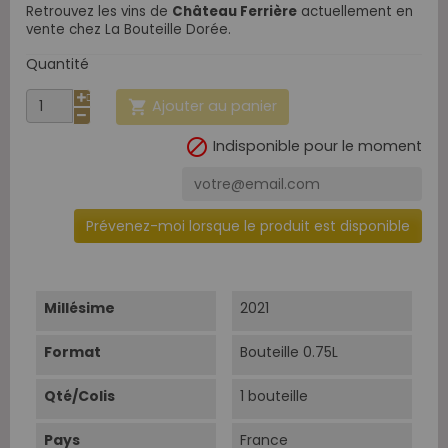
Retrouvez les vins de
Château Ferrière
actuellement en
vente chez La Bouteille Dorée.
Quantité
Ajouter au panier


Indisponible pour le moment
Prévenez-moi lorsque le produit est disponible
Millésime
2021
Format
Bouteille 0.75L
Qté/Colis
1 bouteille
Pays
France