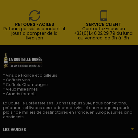
RETOURS FACILES
SERVICE CLIENT
Retours possibles pendant 14
Contactez-nous au
jours à compter de la
+33(0)1.46.22.29.79 du lundi
livraison
au vendredi de 9h à 18h
* Vins de France et d'ailleurs
* Coffrets vins
* Coffrets Champagne
* Vieux millésimes
* Grands formats
La Bouteille Dorée fête ses 10 ans ! Depuis 2014, nous concevons,
préparons et livrons des cadeaux de vins et champagnes pour le
plaisir de milliers de destinataires en France, en Europe, sur les cinq
continents.
LES GUIDES