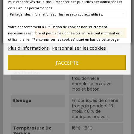
pays/de la région de livraison.
vous êtes arrivés sur le site. - Proposer des publicités personnalisées et
en suivre les performances.
Cépages
Cabernet-
France métropolitaine
- Partager des informations sur les réseaux sociaux utilisés.
Sauvignon 68%, Merlot
25%, Cabernet Franc
Votre consentement à l’utilisation de cookies non strictement
2% et Petit Verdot 5%.
Annuler
Enregistrer les modifications
nécessaires est libre et peut être donnée ou retiré à tout moment en
Conduite
Agriculture biologique
utilisant le lien “Personnaliser les cookies” situé en bas de cette page.
et biodynamique
Plus d'informations
Personnaliser les cookies
Vin Bio
Biologique et
biodynamique
J'ACCEPTE
Vinification
Vinification
traditionnelle
bordelaise en cuve
inox et béton.
Elevage
En barriques de chêne
français pendant 18
mois. 40 % de
barriques neuves.
Température De
16°C-18°C.
Service