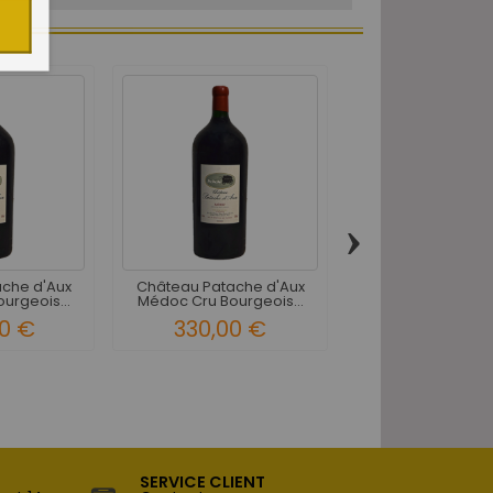
›
che d'Aux
Château Patache d'Aux
Château Patache
urgeois...
Médoc Cru Bourgeois...
Médoc Cru Bourge
0 €
330,00 €
700,00 
SERVICE CLIENT