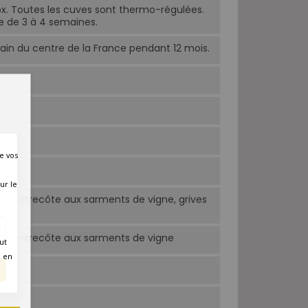
ox. Toutes les cuves sont thermo-régulées.
e de 3 à 4 semaines.
ain du centre de la France pendant 12 mois.
e vos
ur le
e, entrecôte aux sarments de vigne, grives
te, entrecôte aux sarments de vigne
ut
é en