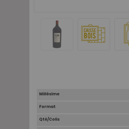
Millésime
Format
Qté/Colis