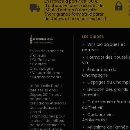
En France à partir de 100 €
d'achats en point relais et de
150 € d'achats à domicile
(hors grands formats à partir
de 3 litres et hors caisses bois)
LES GUIDES
Vins biologiques et
naturels
* Vins de France et
d'ailleurs
Formats des bouteill
* Coffrets vins
vin
* Coffrets
Champagne
Élaboration du
* Vieux millésimes
Champagne
* Grands formats
Cépages du Champ
La Bouteille Dorée
Livraison des grands
fête ses 10 ans !
formats
Depuis 2014, nous
concevons,
Créez vous-même u
préparons et livrons
coffret vin
des cadeaux de
vins et
Cadeaux vins
champagnes pour
Anniversaire
le plaisir de milliers
de destinataires en
Millésime de l'année
France, en Europe,