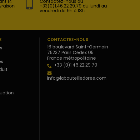
ant 14
Contactez-nous au
vraison
+33(0)1.46.22.29.79 du lundi au
vendredi de 9h à 18h
E
CONTACTEZ-NOUS
16 boulevard Saint-Germain
s
75237 Paris Cedex 05
France métropolitaine
s
+33 (0)1.46.22.29.79
duit
info@labouteilledoree.com
uction