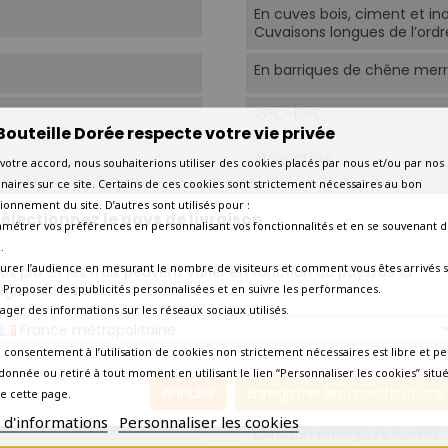
En cuves bois, ciment et in
Cuvaisons longues de l’ordr
En barriques de chêne merr
16°C-18°C.
Bouteille Dorée respecte votre vie privée
Aujourd'hui
votre accord, nous souhaiterions utiliser des cookies placés par nous et/ou par nos
naires sur ce site. Certains de ces cookies sont strictement nécessaires au bon
2025
ionnement du site. D’autres sont utilisés pour :
électionnez le pays de livraison
amétrer vos préférences en personnalisant vos fonctionnalités et en se souvenant d
Amateur éclairé
.
urer l’audience en mesurant le nombre de visiteurs et comment vous êtes arrivés s
os prix et les frais peuvent varier en fonction du pays/de la
égion de livraison.
Hampe et onglet à l'échalot
 - Proposer des publicités personnalisées et en suivre les performances.
aux raisins
tager des informations sur les réseaux sociaux utilisés.
France métropolitaine
Hampe et onglet à l'échalo
 consentement à l’utilisation de cookies non strictement nécessaires est libre et pe
donnée ou retiré à tout moment en utilisant le lien “Personnaliser les cookies” situ
Grives aux raisins
Annuler
Enregistrer les modifications
e cette page.
s d'informations
Personnaliser les cookies
Livraison en 15 jours ouvrés