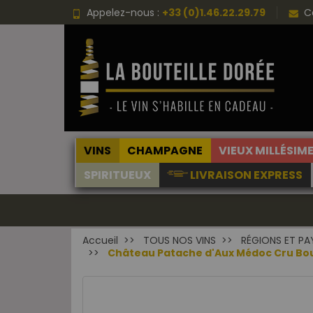
Appelez-nous :
+33 (0)1.46.22.29.79
C
VINS
CHAMPAGNE
VIEUX MILLÉSIM
SPIRITUEUX
LIVRAISON EXPRESS
Accueil
TOUS NOS VINS
RÉGIONS ET PA
Château Patache d'Aux Médoc Cru Bourge