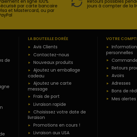
Paiement en ligne 100%
Retours possibles pend
sécurisé par carte bancaire
jours à compter de la li
Visa et Mastercard, ou par
PayPal
LA BOUTEILLE DORÉE
VOTRE COMPT
Avis Clients
Information
personnelles
Contactez-nous
es de
Commande
Nouveaux produits
Retours pro
Ajoutez un emballage
Avoirs
cadeau
Ajoutez une carte
Adresses
agne
message
Bons de réd
Frais de port
Mes alertes
Livraison rapide
n
Choisissez votre date de
livraison
Promotions en cours !
Livraison aux USA
 de