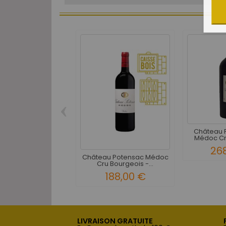
‹
Château 
Médoc Cru
26
Château Potensac Médoc
Cru Bourgeois -...
188,00 €
LIVRAISON GRATUITE