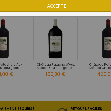
J'ACCEPTE
10 AUTRES PRODUITS DANS LA MÊME CATÉGORIE :
Patache d'Aux
Château Patache d'Aux
Château Pata
 Bourgeois...
Médoc Cru Bourgeois...
Médoc Cru Bo
8,00 €
160,00 €
450,0
PAIEMENT SÉCURISÉ
RETOURS FACILES