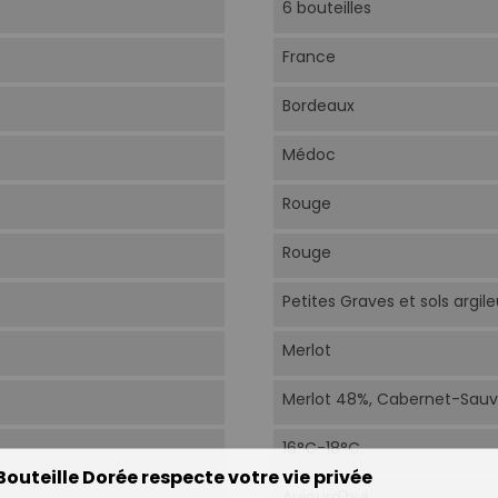
6 bouteilles
France
Bordeaux
Médoc
Rouge
Rouge
Petites Graves et sols argile
Merlot
Merlot 48%, Cabernet-Sauv
16°C-18°C.
Bouteille Dorée respecte votre vie privée
Aujourd'hui