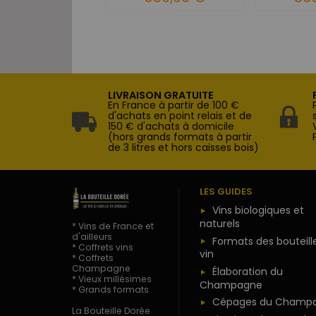
LIVRAISON GRATUITE
En France à partir de 100 €
d'achats en point relais et de
150 € d'achats à domicile
(hors grands formats à partir
de 3 litres et hors caisses bois)
LES GUIDES
Vins biologiques et
naturels
* Vins de France et
d'ailleurs
Formats des bouteill
* Coffrets vins
vin
* Coffrets
Champagne
Élaboration du
* Vieux millésimes
Champagne
* Grands formats
Cépages du Champ
La Bouteille Dorée