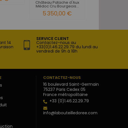
Château Patache d'Aux
Médoc Cru Bourgeois...
5 350,00 €
SERVICE CLIENT
ant 14
Contactez-nous au
vraison
+33(0)1.46.22.29.79 du lundi au
vendredi de 9h à 18h
E
CONTACTEZ-NOUS
16 boulevard Saint-Germain
s
75237 Paris Cedex 05
France métropolitaine
s
+33 (0)1.46.22.29.79
duit
info@labouteilledoree.com
uction