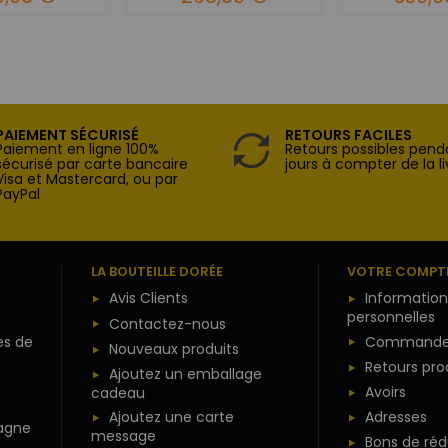
PAIEMENT SÉCURISÉ
RETOURS FACILES
Paiement en ligne 100%
Retours possibles pend
sécurisé par carte bancaire
jours à compter de la li
Visa et Mastercard, ou par
PayPal
LA BOUTEILLE DORÉE
VOTRE COMPT
Avis Clients
Information
personnelles
Contactez-nous
es de
Commande
Nouveaux produits
Retours pro
Ajoutez un emballage
Avoirs
cadeau
Ajoutez une carte
Adresses
agne
message
Bons de réd