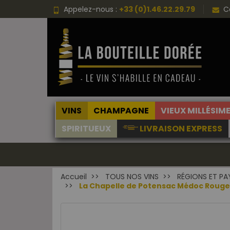
Appelez-nous :
+33 (0)1.46.22.29.79
C
VINS
CHAMPAGNE
VIEUX MILLÉSIM
SPIRITUEUX
LIVRAISON EXPRESS
Accueil
TOUS NOS VINS
RÉGIONS ET PA
La Chapelle de Potensac Médoc Rouge 