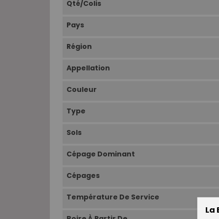
Qté/Colis
Pays
Région
Appellation
Couleur
Type
Sols
Cépage Dominant
Cépages
Température De Service
La 
Boire À Partir De