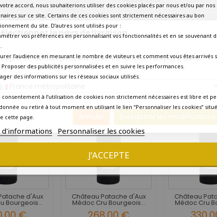
votre accord, nous souhaiterions utiliser des cookies placés par nous et/ou par nos
naires sur ce site. Certains de ces cookies sont strictement nécessaires au bon
2030
ionnement du site. D’autres sont utilisés pour :
électionnez le pays de livraison
amétrer vos préférences en personnalisant vos fonctionnalités et en se souvenant d
Amateur curieux
.
urer l’audience en mesurant le nombre de visiteurs et comment vous êtes arrivés s
os prix et les frais peuvent varier en fonction du pays/de la
Livraison en 7 jours ouvrés
égion de livraison.
 - Proposer des publicités personnalisées et en suivre les performances.
tager des informations sur les réseaux sociaux utilisés.
10 AUTRES PRODUITS DANS LA MÊME CATÉGORIE :
France métropolitaine
 consentement à l’utilisation de cookies non strictement nécessaires est libre et pe
donnée ou retiré à tout moment en utilisant le lien “Personnaliser les cookies” situ
Annuler
Enregistrer les modifications
e cette page.
s d'informations
Personnaliser les cookies
J'ACCEPTE
Patache d'Aux
Château Patache d'Aux
Château Pata
 Bourgeois...
Médoc Cru Bourgeois...
Médoc Cru Bo
0,00 €
268,00 €
330,0