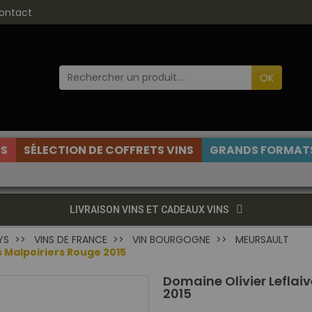
ontact
OK
ES
SÉLECTION DE COFFRETS VINS
GRANDS FORMATS
LIVRAISON VINS ET CADEAUX VINS
YS
VINS DE FRANCE
VIN BOURGOGNE
MEURSAULT
s Malpoiriers Rouge 2015
Domaine Olivier Leflai
2015