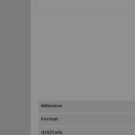
Millésime
Format
Qté/Colis