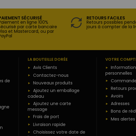
PAIEMENT SÉCURISÉ
RETOURS FACILES
Paiement en ligne 100%
Retours possibles pend
sécurisé par carte bancaire
jours à compter de la li
Visa et Mastercard, ou par
PayPal
LA BOUTEILLE DORÉE
VOTRE COMPT
Avis Clients
Information
personnelles
Contactez-nous
es de
Commande
Nouveaux produits
Retours pro
Ajoutez un emballage
Avoirs
cadeau
Ajoutez une carte
Adresses
agne
message
Bons de réd
Frais de port
Mes alertes
Livraison rapide
n
Choisissez votre date de