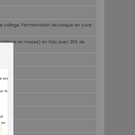
de collage. Fermentation alcoolique en cuve
semblage en masse) en fûts avec 25% de
e vos
ur le
es
ut
é en