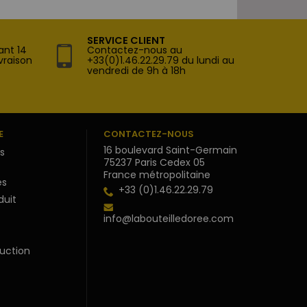
SERVICE CLIENT
ant 14
Contactez-nous au
vraison
+33(0)1.46.22.29.79 du lundi au
vendredi de 9h à 18h
E
CONTACTEZ-NOUS
16 boulevard Saint-Germain
s
75237 Paris Cedex 05
France métropolitaine
s
+33 (0)1.46.22.29.79
duit
info@labouteilledoree.com
uction