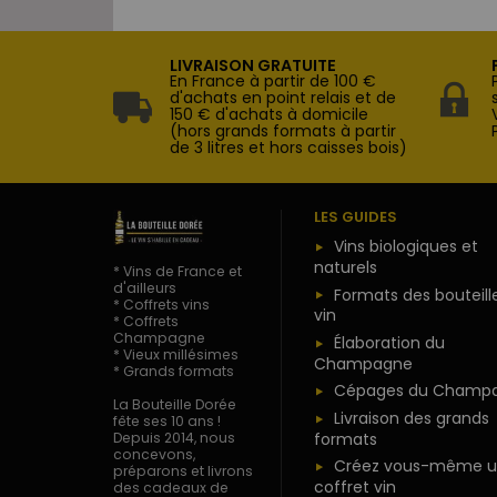
LIVRAISON GRATUITE
En France à partir de 100 €
d'achats en point relais et de
150 € d'achats à domicile
(hors grands formats à partir
de 3 litres et hors caisses bois)
LES GUIDES
Vins biologiques et
naturels
* Vins de France et
d'ailleurs
Formats des bouteill
* Coffrets vins
vin
* Coffrets
Champagne
Élaboration du
* Vieux millésimes
Champagne
* Grands formats
Cépages du Champ
La Bouteille Dorée
Livraison des grands
fête ses 10 ans !
formats
Depuis 2014, nous
concevons,
Créez vous-même u
préparons et livrons
coffret vin
des cadeaux de