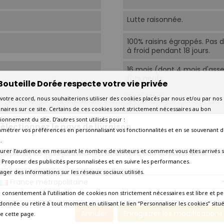
Lutte raisonnée.
100% raisins égrappés. Pas 
à froid pendant 18 jours.
16 mois (dont 4 mois d'as
fûts neufs.
Bouteille Dorée respecte votre vie privée
15°C-17°C.
votre accord, nous souhaiterions utiliser des cookies placés par nous et/ou par nos
naires sur ce site. Certains de ces cookies sont strictement nécessaires au bon
Aujourd'hui
ionnement du site. D’autres sont utilisés pour :
électionnez le pays de livraison
amétrer vos préférences en personnalisant vos fonctionnalités et en se souvenant d
2025
.
urer l’audience en mesurant le nombre de visiteurs et comment vous êtes arrivés s
os prix et les frais peuvent varier en fonction du pays/de la
égion de livraison.
 - Proposer des publicités personnalisées et en suivre les performances.
Amateur éclairé
tager des informations sur les réseaux sociaux utilisés.
France métropolitaine
Bœuf cuisiné, gibier à plum
 consentement à l’utilisation de cookies non strictement nécessaires est libre et pe
donnée ou retiré à tout moment en utilisant le lien “Personnaliser les cookies” situ
Bœuf cuisiné
Annuler
Enregistrer les modifications
e cette page.