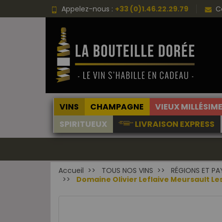
Appelez-nous :
+33 (0)1.46.22.29.79
C
VINS
CHAMPAGNE
VIEUX MILLÉSIM
SPIRITUEUX
LIVRAISON EXPRESS
Accueil
TOUS NOS VINS
RÉGIONS ET PA
Domaine Olivier Leflaive Meursault Le