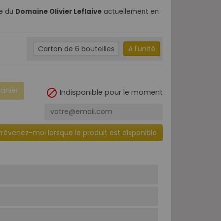
ne du
Domaine Olivier Leflaive
actuellement en
Carton de 6 bouteilles
A l'unité
panier

Indisponible pour le moment
Prévenez-moi lorsque le produit est disponible