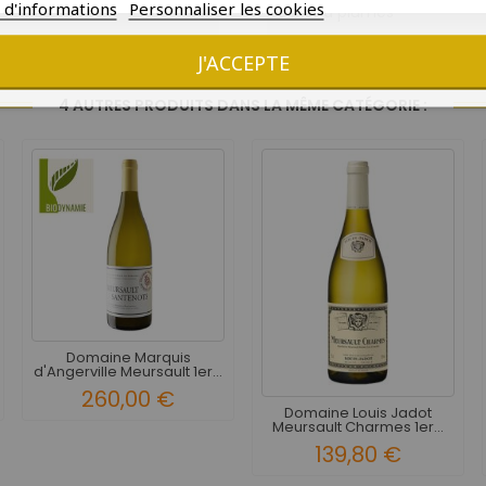
s d'informations
Personnaliser les cookies
Gibier à plumes
Livraison en 7 jours ouvrés
J'ACCEPTE
4 AUTRES PRODUITS DANS LA MÊME CATÉGORIE :
Domaine Marquis
d'Angerville Meursault 1er...
260,00 €
Domaine Louis Jadot
Meursault Charmes 1er...
139,80 €