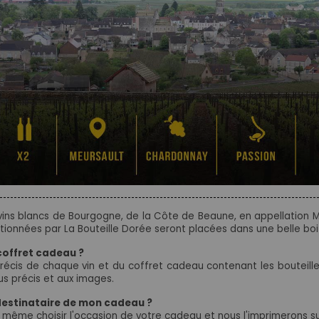
 vins blancs de Bourgogne, de la Côte de Beaune, en appellation Me
tionnées par La Bouteille Dorée seront placées dans une belle bo
coffret cadeau ?
récis de chaque vin et du coffret cadeau contenant les bouteill
us précis et aux images.
 destinataire de mon cadeau ?
même choisir l'occasion de votre cadeau et nous l'imprimerons sur