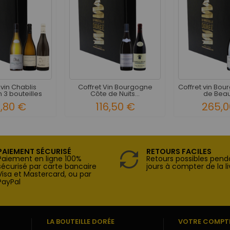
 vin Chablis
Coffret Vin Bourgogne
Coffret vin Bo
 3 bouteilles
Côte de Nuits...
de Beau
1,80 €
116,50 €
265,0
PAIEMENT SÉCURISÉ
RETOURS FACILES
Paiement en ligne 100%
Retours possibles pend
sécurisé par carte bancaire
jours à compter de la li
Visa et Mastercard, ou par
PayPal
LA BOUTEILLE DORÉE
VOTRE COMPT