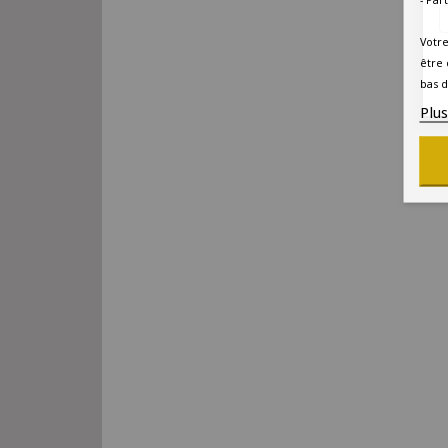
Votre
être 
bas d
Plu