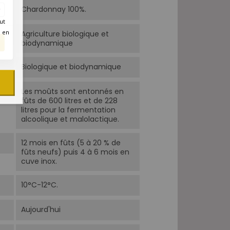
Chardonnay 100%.
ut
é en
Agriculture biologique et
biodynamique
Biologique et biodynamique
Les moûts sont entonnés en
fûts de 600 litres et de 228
litres pour la fermentation
alcoolique et malolactique.
12 mois en fûts (5 à 20 % de
fûts neufs) puis 4 à 6 mois en
cuve inox.
10°C-12°C.
Aujourd'hui