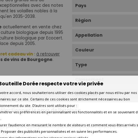
xceptionnelles avec des notes
Pays
ent les volailles nobles à la
squ'en 2035-2038.
Région
e
actuellement en vente chez
 culture biologique depuis 1995
Appellation
iculture biologique par Ecocert.
ace depuis 2005.
Couleur
ret cadeau vin :
à retrouver
ts de vins de Bourgogne
.
Type
Classement
Bouteille Dorée respecte votre vie privée
votre accord, nous souhaiterions utiliser des cookies placés par nous et/ou par nos
Situation
naires sur ce site. Certains de ces cookies sont strictement nécessaires au bon
ionnement du site. D’autres sont utilisés pour :
électionnez le pays de livraison
amétrer vos préférences en personnalisant vos fonctionnalités et en se souvenant d
Superficie
.
urer l’audience en mesurant le nombre de visiteurs et comment vous êtes arrivés s
os prix et les frais peuvent varier en fonction du pays/de la
Cépage Dominant
égion de livraison.
 - Proposer des publicités personnalisées et en suivre les performances.
tager des informations sur les réseaux sociaux utilisés.