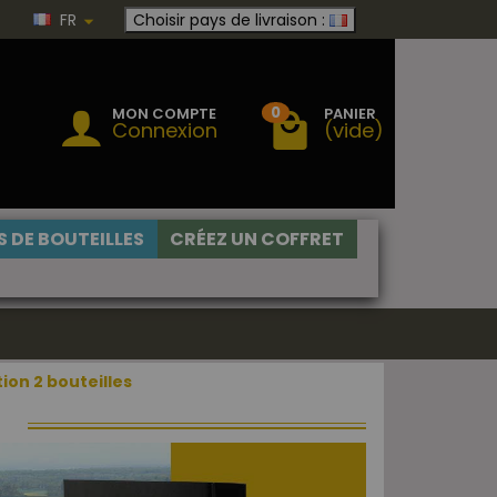
FR
Choisir pays de livraison :
0
MON COMPTE
PANIER
Connexion
(vide)
 DE BOUTEILLES
CRÉEZ UN COFFRET
ion 2 bouteilles
S