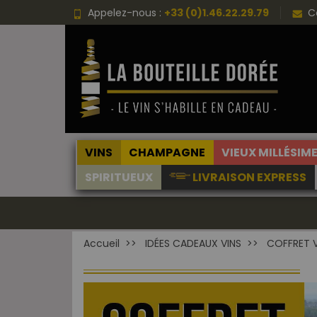
Appelez-nous :
+33 (0)1.46.22.29.79
C
VINS
CHAMPAGNE
VIEUX MILLÉSIM
SPIRITUEUX
LIVRAISON EXPRESS
Accueil
IDÉES CADEAUX VINS
COFFRET 