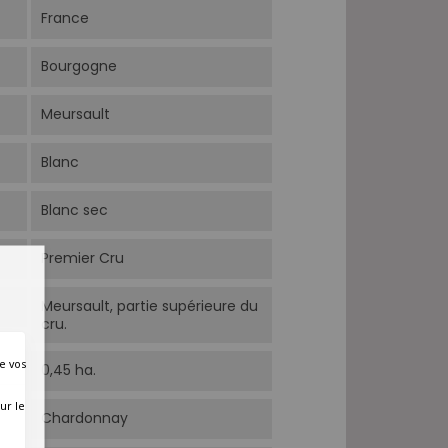
France
Bourgogne
Meursault
Blanc
Blanc sec
Premier Cru
Meursault, partie supérieure du
cru.
e vos
0,45 ha.
ur le
Chardonnay