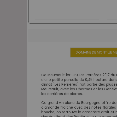
DOMAINE DE MONTILLE ME
Ce Meursault 1er Cru Les Perrières 2017 du
d'une petite parcelle de 0,45 hectare
dans
climat "
Les Perrières" fait partie des plus 
Meursault, avec
les Charmes et les Genevr
les carrières de pierres.
Ce grand vin blanc de Bourgogne offre des
d’amande fraîche avec
des notes florales
bouche, on retrouve le caractère droit et m
vins du climat des Perrières, qui
le rapproc