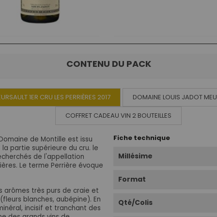
CONTENU DU PACK
URSAULT 1ER CRU LES PERRIÈRES 2017
DOMAINE LOUIS JADOT MEU
COFFRET CADEAU VIN 2 BOUTEILLES
Fiche technique
 Domaine de Montille est issu
 la partie supérieure du cru
. le
Millésime
recherchés de l'appellation
ières. Le terme Perrière évoque
Format
 arômes très purs de craie et
 (fleurs blanches, aubépine).
En
Qté/Colis
inéral, incisif et tranchant des
he des grands vins de