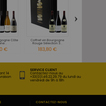
›
Coffret vin Bou
Rouge Santenay 
71,40 €
84,
urgogne Côte
Coffret vin Bourgogne
ne...
Rouge Sélection 3...
0 €
183,80 €
SERVICE CLIENT
ant 14
Contactez-nous au
vraison
+33(0)1.46.22.29.79 du lundi au
vendredi de 9h à 18h
E
CONTACTEZ-NOUS