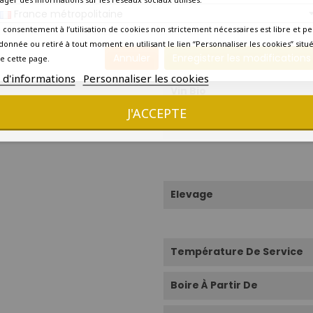
Cépages
France métropolitaine
 consentement à l’utilisation de cookies non strictement nécessaires est libre et pe
donnée ou retiré à tout moment en utilisant le lien “Personnaliser les cookies” situ
Conduite
Annuler
Enregistrer les modifications
e cette page.
s d'informations
Personnaliser les cookies
Vin Bio
J'ACCEPTE
Vinification
Elevage
Température De Service
Boire À Partir De