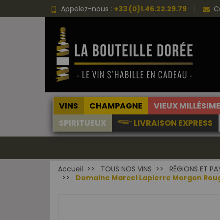
Appelez-nous :
+33 (0)1.46.22.29.79
C
VINS
CHAMPAGNE
VIEUX MILLÉSIM
SPIRITUEUX
LIVRAISON EXPRESS
Accueil
TOUS NOS VINS
RÉGIONS ET PA
Domaine Marcel Lapierre Morgon Roug