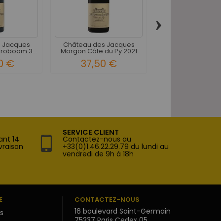
›
 Jacques
Château des Jacques
Château des Ja
roboam 3...
Morgon Côte du Py 2021
Morgon Côte du Py 
0 €
37,50 €
70,00 
SERVICE CLIENT
ant 14
Contactez-nous au
vraison
+33(0)1.46.22.29.79 du lundi au
vendredi de 9h à 18h
E
CONTACTEZ-NOUS
16 boulevard Saint-Germain
s
75237 Paris Cedex 05