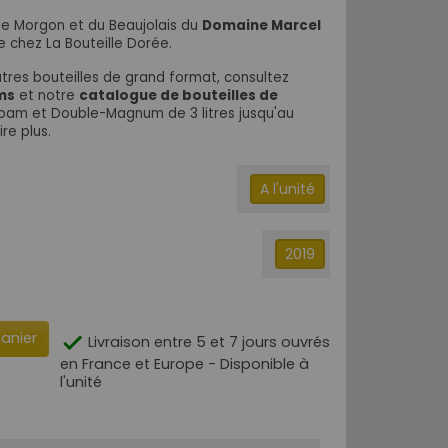
 de Morgon et du Beaujolais du
Domaine Marcel
 chez La Bouteille Dorée.
utres bouteilles de grand format, consultez
ms
et notre
catalogue de bouteilles de
am et Double-Magnum de 3 litres jusqu'au
re plus.
A l'unité
2019
panier

Livraison entre 5 et 7 jours ouvrés
en France et Europe - Disponible à
l'unité