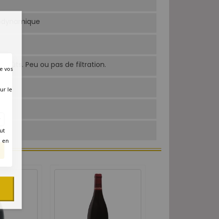
biodynamique
n fûts. Peu ou pas de filtration.
e vos
ur le
ut
é en