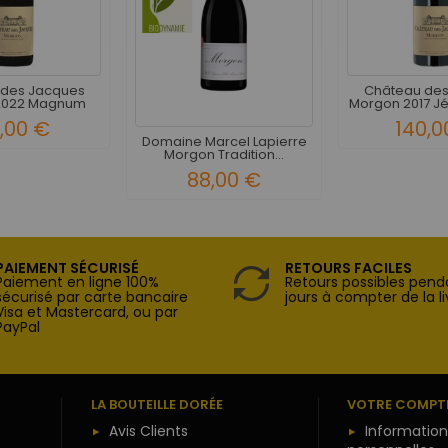
 des Jacques
Château des
2022 Magnum
Morgon 2017 Jé
,00 €
140,0
Domaine Marcel Lapierre
Morgon Tradition...
88,00 €
PAIEMENT SÉCURISÉ
RETOURS FACILES
Paiement en ligne 100%
Retours possibles pend
sécurisé par carte bancaire
jours à compter de la li
Visa et Mastercard, ou par
PayPal
LA BOUTEILLE DORÉE
VOTRE COMPT
Avis Clients
Information