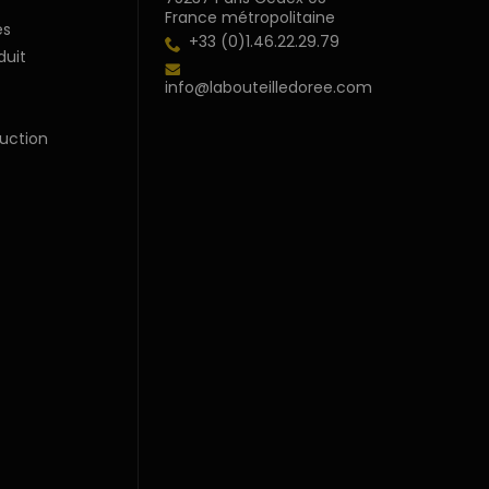
France métropolitaine
s
+33 (0)1.46.22.29.79
duit
info@labouteilledoree.com
uction