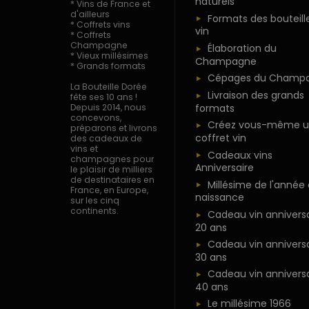
naturels
* Vins de France et
d'ailleurs
Formats des bouteill
* Coffrets vins
vin
* Coffrets
Champagne
Élaboration du
* Vieux millésimes
Champagne
* Grands formats
Cépages du Champ
La Bouteille Dorée
Livraison des grands
fête ses 10 ans !
formats
Depuis 2014, nous
concevons,
Créez vous-même u
préparons et livrons
coffret vin
des cadeaux de
vins et
Cadeaux vins
champagnes pour
Anniversaire
le plaisir de milliers
de destinataires en
Millésime de l'année
France, en Europe,
naissance
sur les cinq
continents.
Cadeau vin anniversa
20 ans
Cadeau vin anniversa
30 ans
Cadeau vin anniversa
40 ans
Le millésime 1966