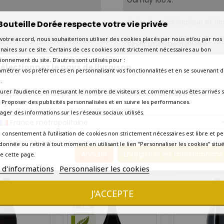
Agriculture biologique et 
Bouteille Dorée respecte votre vie privée
votre accord, nous souhaiterions utiliser des cookies placés par nous et/ou par nos
Vinification beaujolaise
naires sur ce site. Certains de ces cookies sont strictement nécessaires au bon
ionnement du site. D’autres sont utilisés pour :
Plusieurs mois en cuves et e
électionnez le pays de livraison
amétrer vos préférences en personnalisant vos fonctionnalités et en se souvenant d
.
Aujourd'hui
urer l’audience en mesurant le nombre de visiteurs et comment vous êtes arrivés s
os prix et les frais peuvent varier en fonction du pays/de la
égion de livraison.
 - Proposer des publicités personnalisées et en suivre les performances.
Amateur éclairé
tager des informations sur les réseaux sociaux utilisés.
France métropolitaine
Livraison en 7 jours ouvrés
 consentement à l’utilisation de cookies non strictement nécessaires est libre et pe
donnée ou retiré à tout moment en utilisant le lien “Personnaliser les cookies” situ
7 AUTRES PRODUITS DANS LA MÊME CATÉGORIE :
Annuler
Enregistrer les modifications
e cette page.
s d'informations
Personnaliser les cookies
J'ACCEPTE