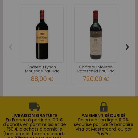
‹
›
Ch
Rot
Château Lynch-
Château Mouton
Moussas Pauillac
Rothschild Pauillac
5ème Grand...
1er...
88,00 €
720,00 €
LIVRAISON GRATUITE
PAIEMENT SÉCURISÉ
En France à partir de 100 €
Paiement en ligne 100%
d'achats en point relais et de
sécurisé par carte bancaire
150 € d'achats à domicile
Visa et Mastercard, ou par
(hors grands formats à partir
PayPal