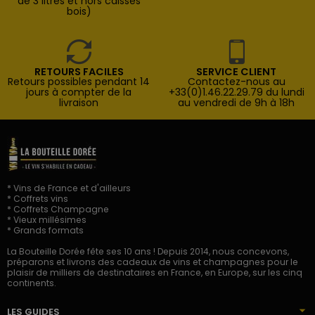
de 3 litres et hors caisses
bois)
RETOURS FACILES
SERVICE CLIENT
Retours possibles pendant 14
Contactez-nous au
jours à compter de la
+33(0)1.46.22.29.79 du lundi
livraison
au vendredi de 9h à 18h
* Vins de France et d'ailleurs
* Coffrets vins
* Coffrets Champagne
* Vieux millésimes
* Grands formats
La Bouteille Dorée fête ses 10 ans ! Depuis 2014, nous concevons,
préparons et livrons des cadeaux de vins et champagnes pour le
plaisir de milliers de destinataires en France, en Europe, sur les cinq
continents.
LES GUIDES