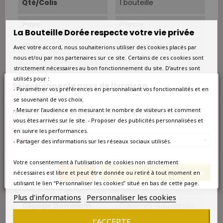
Qté/Colis
1 bouteille
Pays
France
La Bouteille Dorée respecte votre vie privée
Région
Bordeaux
Avec votre accord, nous souhaiterions utiliser des cookies placés par
nous et/ou par nos partenaires sur ce site. Certains de ces cookies sont
Appellation
Pauillac
strictement nécessaires au bon fonctionnement du site. D’autres sont
utilisés pour :
Sélectionnez le pays de livraison
- Paramétrer vos préférences en personnalisant vos fonctionnalités et en
Couleur
Rouge
se souvenant de vos choix.
- Mesurer l’audience en mesurant le nombre de visiteurs et comment
Nos prix et les frais peuvent varier en fonction du
Type
Rouge
pays/de la région de livraison.
vous êtes arrivés sur le site. - Proposer des publicités personnalisées et
en suivre les performances.
Classement
Grand Cru Classé
France métropolitaine
- Partager des informations sur les réseaux sociaux utilisés.
Superficie
85 ha.
Votre consentement à l’utilisation de cookies non strictement
Annuler
Enregistrer les modifications
nécessaires est libre et peut être donnée ou retiré à tout moment en
Sols
Sols pauvres de graves
utilisant le lien “Personnaliser les cookies” situé en bas de cette page.
et d’argile.
Plus d'informations
Personnaliser les cookies
Cépage Dominant
Cabernet-Sauvignon
J'ACCEPTE