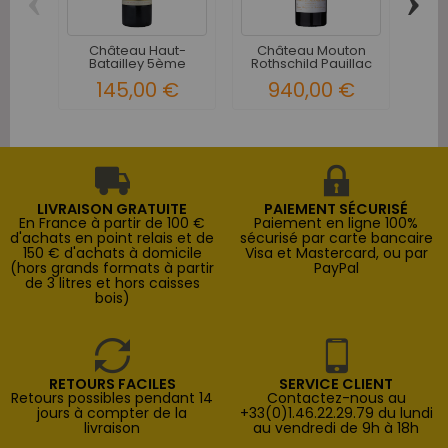
‹
›
Château Haut-
Château Mouton
Ch
Batailley 5ème
Rothschild Pauillac
Cane
Grand Cru...
1er...
145,00 €
940,00 €
3
LIVRAISON GRATUITE
PAIEMENT SÉCURISÉ
En France à partir de 100 €
Paiement en ligne 100%
d'achats en point relais et de
sécurisé par carte bancaire
150 € d'achats à domicile
Visa et Mastercard, ou par
(hors grands formats à partir
PayPal
de 3 litres et hors caisses
bois)
RETOURS FACILES
SERVICE CLIENT
Retours possibles pendant 14
Contactez-nous au
jours à compter de la
+33(0)1.46.22.29.79 du lundi
livraison
au vendredi de 9h à 18h