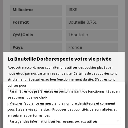
Millésime
1989
Format
Bouteille 0.75L
Qté/Colis
1 bouteille
Pays
France
La Bouteille Dorée respecte votre vie privée
Région
Bordeaux
Avec votre accord, nous souhaiterions utiliser des cookies placés par
Appellation
Pauillac
nous et/ou par nos partenaires sur ce site. Certains de ces cookies sont
strictement nécessaires au bon fonctionnement du site. D’autres sont
Couleur
Rouge
utilisés pour :
Sélectionnez le pays de livraison
- Paramétrer vos préférences en personnalisant vos fonctionnalités et en
Type
Rouge
se souvenant de vos choix.
- Mesurer l’audience en mesurant le nombre de visiteurs et comment
Nos prix et les frais peuvent varier en fonction du
pays/de la région de livraison.
vous êtes arrivés sur le site. - Proposer des publicités personnalisées et
Classement
Grand Cru Classé
en suivre les performances.
France métropolitaine
- Partager des informations sur les réseaux sociaux utilisés.
Superficie
26,5 ha.