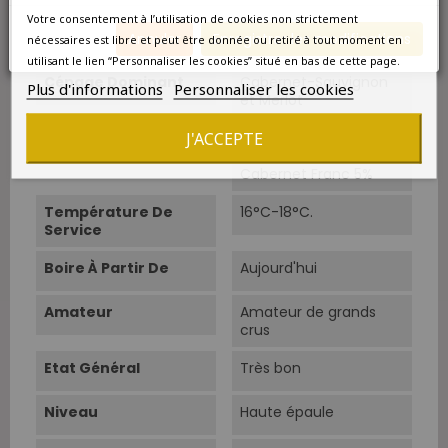
Votre consentement à l’utilisation de cookies non strictement
Sols
Graves garonnaises sur
Annuler
Enregistrer les modifications
nécessaires est libre et peut être donnée ou retiré à tout moment en
socle calcaire.
utilisant le lien “Personnaliser les cookies” situé en bas de cette page.
Cépage Dominant
Cabernet-Sauvignon
Plus d'informations
Personnaliser les cookies
et Merlot
J'ACCEPTE
Cépages
Cabernet Sauvignon
50%, Merlot 45%,
Cabernet Franc 5%
Température De
16°C-18°C.
Service
Boire À Partir De
Aujourd'hui
Amateur
Amateur de grands
crus
Etat Général
Très bon
Niveau
Haute épaule