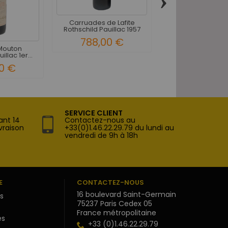
›
Carruades de Lafite
Château Pédes
Rothschild Pauillac 1957
Pauillac 5ème Gran
788,00 €
1 830,00
Mouton
llac 1er...
0 €
SERVICE CLIENT
ant 14
Contactez-nous au
vraison
+33(0)1.46.22.29.79 du lundi au
vendredi de 9h à 18h
E
CONTACTEZ-NOUS
16 boulevard Saint-Germain
s
75237 Paris Cedex 05
France métropolitaine
s
+33 (0)1.46.22.29.79