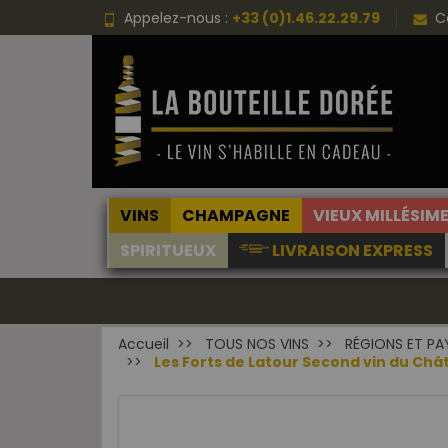
Appelez-nous :
+33 (0)1.46.22.29.79
C
VINS
CHAMPAGNE
VIEUX MILLÉSIM
SPIRITUEUX
LIVRAISON EXPRESS
Accueil
TOUS NOS VINS
RÉGIONS ET PA
Les Forts de Latour Second vin du Châ