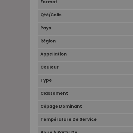
Format
Qté/Colis
Pays
Région
Appellation
Couleur
Type
Classement
Cépage Dominant
Température De Service
Boire À Partir De