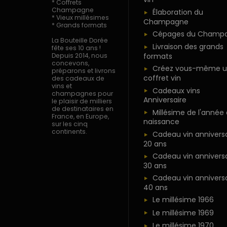
* Coffrets
Champagne
Élaboration du
* Vieux millésimes
Champagne
* Grands formats
Cépages du Champ
La Bouteille Dorée
Livraison des grands
fête ses 10 ans !
formats
Depuis 2014, nous
concevons,
Créez vous-même u
préparons et livrons
coffret vin
des cadeaux de
vins et
Cadeaux vins
champagnes pour
Anniversaire
le plaisir de milliers
de destinataires en
Millésime de l'année
France, en Europe,
naissance
sur les cinq
continents.
Cadeau vin anniversa
20 ans
Cadeau vin anniversa
30 ans
Cadeau vin anniversa
40 ans
Le millésime 1966
Le millésime 1969
Le millésime 1970