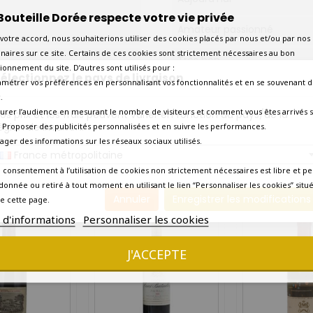
Bouteille Dorée respecte votre vie privée
Amateur passionné
votre accord, nous souhaiterions utiliser des cookies placés par nous et/ou par nos
naires sur ce site. Certains de ces cookies sont strictement nécessaires au bon
Très bon
ionnement du site. D’autres sont utilisés pour :
électionnez le pays de livraison
amétrer vos préférences en personnalisant vos fonctionnalités et en se souvenant d
Haute épaule
.
urer l’audience en mesurant le nombre de visiteurs et comment vous êtes arrivés s
os prix et les frais peuvent varier en fonction du pays/de la
Etiquette en bon état
égion de livraison.
 - Proposer des publicités personnalisées et en suivre les performances.
tager des informations sur les réseaux sociaux utilisés.
Livraison express en 24 heu
France métropolitaine
 consentement à l’utilisation de cookies non strictement nécessaires est libre et pe
10 AUTRES PRODUITS DANS LA MÊME CATÉGORIE :
donnée ou retiré à tout moment en utilisant le lien “Personnaliser les cookies” situ
Annuler
Enregistrer les modifications
e cette page.
s d'informations
Personnaliser les cookies
J'ACCEPTE