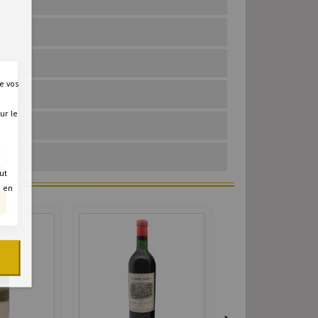
e vos
ur le
res
ut
é en