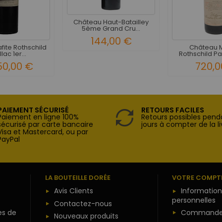
Château Haut-Batailley
5ème Grand Cru...
144,00 €
fite Rothschild
Château 
lac 1er...
Rothschild Paui
50,00 €
720,0
PAIEMENT SÉCURISÉ
RETOURS FACILES
Paiement en ligne 100%
Retours possibles pend
sécurisé par carte bancaire
jours à compter de la li
Visa et Mastercard, ou par
PayPal
LA BOUTEILLE DORÉE
VOTRE COMPT
Avis Clients
Information
personnelles
Contactez-nous
es de
Commande
Nouveaux produits