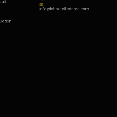
duit
info@labouteilledoree.com
uction