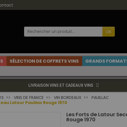
ontact
OK
ES
SÉLECTION DE COFFRETS VINS
GRANDS FORMATS
LIVRAISON VINS ET CADEAUX VINS
YS
VINS DE FRANCE
VIN BORDEAUX
PAUILLAC
teau Latour Pauillac Rouge 1970
Les Forts de Latour Se
Rouge 1970