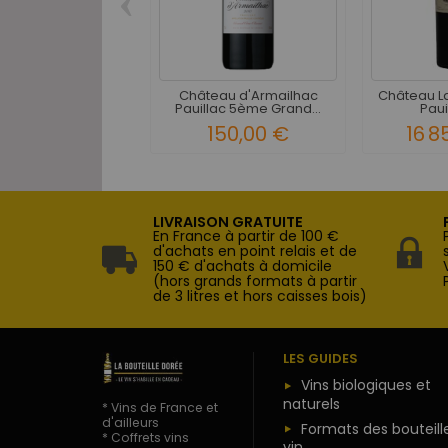
‹
Château d'Armailhac
Château La
Pauillac 5ème Grand...
Pauil
150,00 €
16 8
LIVRAISON GRATUITE
En France à partir de 100 €
d'achats en point relais et de
150 € d'achats à domicile
(hors grands formats à partir
de 3 litres et hors caisses bois)
LES GUIDES
Vins biologiques et
naturels
* Vins de France et
d'ailleurs
Formats des bouteill
* Coffrets vins
vin