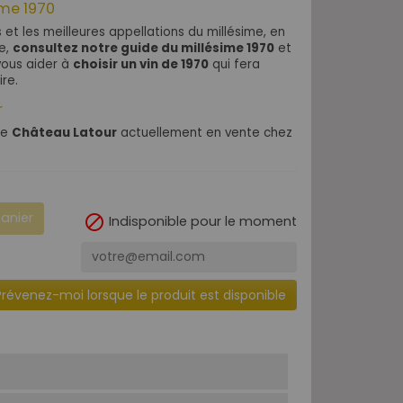
ime 1970
s et les meilleures appellations du millésime, en
de,
consultez notre guide du millésime 1970
et
vous aider à
choisir un vin de 1970
qui fera
ire.
r
de
Château Latour
actuellement en vente chez
panier

Indisponible pour le moment
Prévenez-moi lorsque le produit est disponible