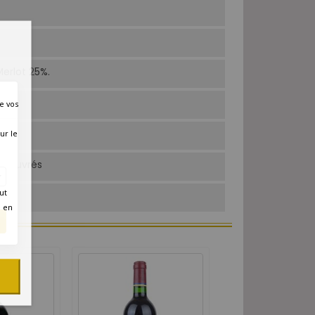
erlot 25%.
e vos
ur le
rs ouvrés
ut
é en