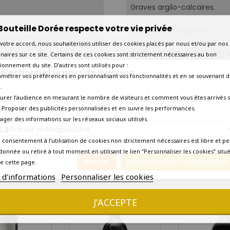
Graves argilo-calcaires.
Bouteille Dorée respecte votre vie privée
Cabernet-Sauvignon
votre accord, nous souhaiterions utiliser des cookies placés par nous et/ou par nos
Cabernet-Sauvignon 75%, M
naires sur ce site. Certains de ces cookies sont strictement nécessaires au bon
ionnement du site. D’autres sont utilisés pour :
électionnez le pays de livraison
16°C-18°C.
amétrer vos préférences en personnalisant vos fonctionnalités et en se souvenant d
.
Amateur de grands crus
urer l’audience en mesurant le nombre de visiteurs et comment vous êtes arrivés s
os prix et les frais peuvent varier en fonction du pays/de la
égion de livraison.
 - Proposer des publicités personnalisées et en suivre les performances.
tager des informations sur les réseaux sociaux utilisés.
Livraison rapide en 2 à 3 jou
France métropolitaine
 consentement à l’utilisation de cookies non strictement nécessaires est libre et pe
Précise
Oui
donnée ou retiré à tout moment en utilisant le lien “Personnaliser les cookies” situ
Annuler
Enregistrer les modifications
e cette page.
10 AUTRES PRODUITS DANS LA MÊME CATÉGORIE :
s d'informations
Personnaliser les cookies
J'ACCEPTE