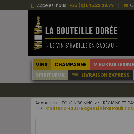
Appelez-nous :
+33 (0)1.46.22.29.79
C
VINS
CHAMPAGNE
VIEUX MILLÉSIM
SPIRITUEUX
LIVRAISON EXPRESS
Accueil
TOUS NOS VINS
RÉGIONS ET PA
Château Haut-Bages Libéral Pauillac 