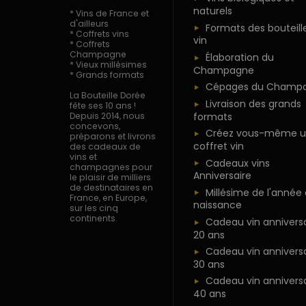
naturels
* Vins de France et
d'ailleurs
Formats des bouteill
* Coffrets vins
vin
* Coffrets
Champagne
Élaboration du
* Vieux millésimes
Champagne
* Grands formats
Cépages du Champ
La Bouteille Dorée
Livraison des grands
fête ses 10 ans !
formats
Depuis 2014, nous
concevons,
Créez vous-même u
préparons et livrons
coffret vin
des cadeaux de
vins et
Cadeaux vins
champagnes pour
Anniversaire
le plaisir de milliers
de destinataires en
Millésime de l'année
France, en Europe,
naissance
sur les cinq
continents.
Cadeau vin anniversa
20 ans
Cadeau vin anniversa
30 ans
Cadeau vin anniversa
40 ans