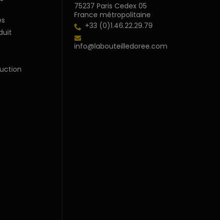
75237 Paris Cedex 05
France métropolitaine
s
+33 (0)1.46.22.29.79
duit
info@labouteilledoree.com
uction