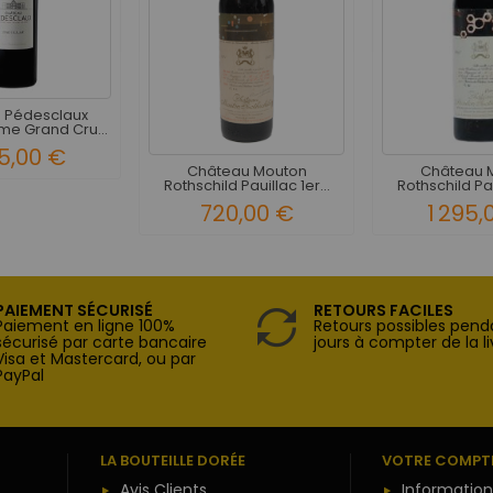
 Pédesclaux
me Grand Cru...
35,00 €
Château Mouton
Château 
Rothschild Pauillac 1er...
Rothschild Paui
720,00 €
1 295,
PAIEMENT SÉCURISÉ
RETOURS FACILES
Paiement en ligne 100%
Retours possibles pend
sécurisé par carte bancaire
jours à compter de la li
Visa et Mastercard, ou par
PayPal
LA BOUTEILLE DORÉE
VOTRE COMPT
Avis Clients
Information