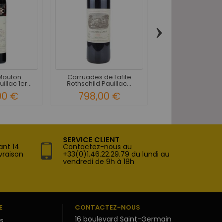
›
Château Pichon
Longueville Pauil
290,00 
Mouton
Carruades de Lafite
llac 1er...
Rothschild Pauillac...
00 €
798,00 €
SERVICE CLIENT
ant 14
Contactez-nous au
vraison
+33(0)1.46.22.29.79 du lundi au
vendredi de 9h à 18h
E
CONTACTEZ-NOUS
16 boulevard Saint-Germain
s