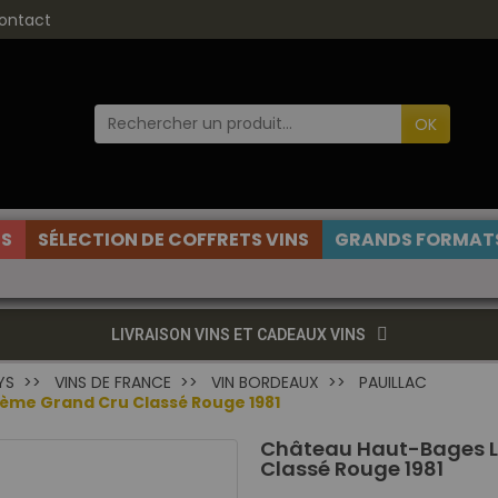
ontact
OK
ES
SÉLECTION DE COFFRETS VINS
GRANDS FORMATS
LIVRAISON VINS ET CADEAUX VINS
YS
VINS DE FRANCE
VIN BORDEAUX
PAUILLAC
5ème Grand Cru Classé Rouge 1981
Château Haut-Bages Li
Classé Rouge 1981