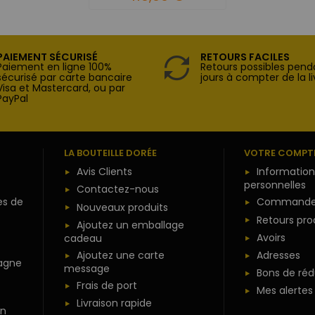
PAIEMENT SÉCURISÉ
RETOURS FACILES
Paiement en ligne 100%
Retours possibles pend
sécurisé par carte bancaire
jours à compter de la li
Visa et Mastercard, ou par
PayPal
LA BOUTEILLE DORÉE
VOTRE COMPT
Avis Clients
Information
personnelles
Contactez-nous
es de
Commande
Nouveaux produits
Retours pro
Ajoutez un emballage
Avoirs
cadeau
Ajoutez une carte
Adresses
agne
message
Bons de réd
Frais de port
Mes alertes
Livraison rapide
n