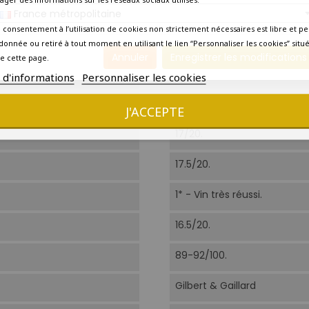
A déguster dès maintenant 
France métropolitaine
 consentement à l’utilisation de cookies non strictement nécessaires est libre et pe
Aujourd'hui
donnée ou retiré à tout moment en utilisant le lien “Personnaliser les cookies” situ
Annuler
Enregistrer les modifications
e cette page.
2020
s d'informations
Personnaliser les cookies
Amateur de grands crus
J'ACCEPTE
17/20.
17.5/20.
1* - Vin très réussi.
16.5/20.
89-92/100.
Gilbert & Gaillard