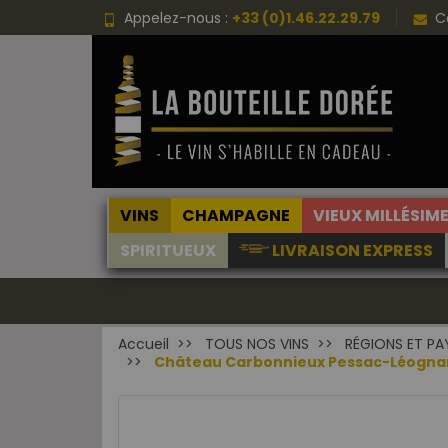
Appelez-nous :
+33 (0)1.46.22.29.79
C
VINS
CHAMPAGNE
VIEUX MILLÉSIM
SPIRITUEUX
LIVRAISON EXPRESS
Accueil
TOUS NOS VINS
RÉGIONS ET PA
Château Carbonnieux Pessac-Léognan 