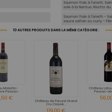
Saumon frais à l'aneth. Sai
sole à la Nantua. Risotto du
Saumon frais à l'aneth - Sa
sauce safran ou curry - File
10 AUTRES PRODUITS DANS LA MÊME CATÉGORIE :
u Malartic-
Château Latou
ère Pessac-
Pessac-Léo
gnan...
9,50 €
56,0
Château de Fieuzal Grand
Cru Classé...
119,00 €