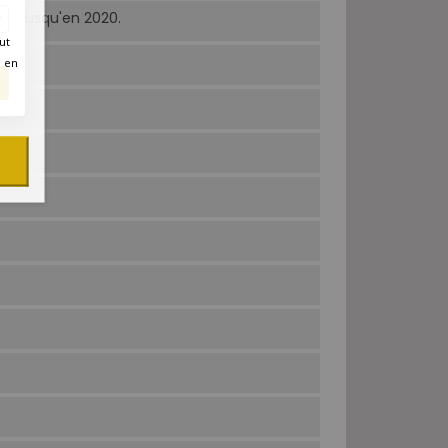
et jusqu'en 2020.
ut
é en