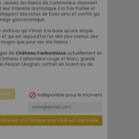
s. Jeunes, les blancs de Carbonnieux charment
t leur intensité aromatique à la fois fruitée et
éveloppent des notes de fruits secs et confits qui
ariage gastronomique.
e château
qui n'était à la base qu'une simple
n
et qui est aujourd'hui l'un des plus connus des
 rouges que pour ses vins blancs !
ouges de
Château Carbonnieux
actuellement en
: Château Carbonnieux rouge et blanc, grands
vin Pessac-Léognan, coffret vin Grand cru de
panier

Indisponible pour le moment
Prévenez-moi lorsque le produit est disponible