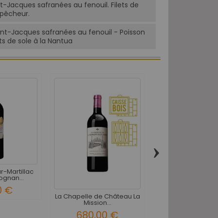
nt-Jacques safranées au fenouil. Filets de
 pêcheur.
int-Jacques safranées au fenouil - Poisson
ts de sole à la Nantua
›
r-Martillac
Château La Lou
gnan...
Pessac-Léognan R
0 €
258,00 
La Chapelle de Château La
Mission...
680,00 €