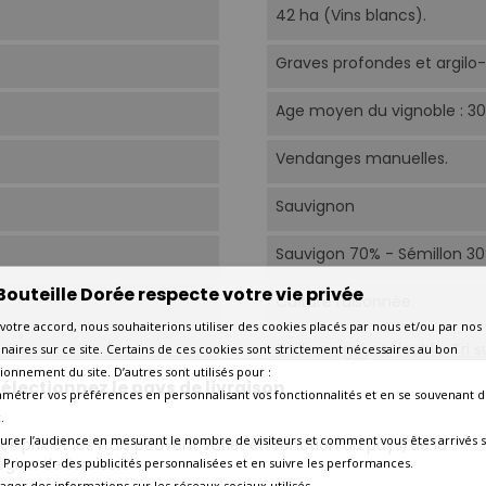
42 ha (Vins blancs).
Graves profondes et argilo-
Age moyen du vignoble : 30
Vendanges manuelles.
Sauvignon
Sauvigon 70% - Sémillon 30
Bouteille Dorée respecte votre vie privée
Culture raisonnée.
votre accord, nous souhaiterions utiliser des cookies placés par nous et/ou par nos
Taille en guyot double. Tri 
naires sur ce site. Certains de ces cookies sont strictement nécessaires au bon
macération pelliculaire. Dé
ionnement du site. D’autres sont utilisés pour :
électionnez le pays de livraison
amétrer vos préférences en personnalisant vos fonctionnalités et en se souvenant d
En barriques de 10 mois av
.
urer l’audience en mesurant le nombre de visiteurs et comment vous êtes arrivés s
os prix et les frais peuvent varier en fonction du pays/de la
16°C-18°C.
égion de livraison.
 - Proposer des publicités personnalisées et en suivre les performances.
tager des informations sur les réseaux sociaux utilisés.