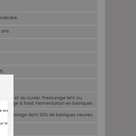
calcaire.
 ans.
%.
sur pied et au cuvier. Pressurage lent ou
bourbage à froid. Fermentation en barriques.
e vos
ec bâtonnage dont 30% de barriques neuves.
ur le