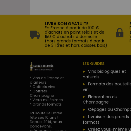
LIVRAISON GRATUITE
En France à partir de 100 €
d'achats en point relais et de
150 € d'achats à domicile
(hors grands formats à partir
de 3 litres et hors caisses bois)
LES GUIDES
Vins biologiques et
naturels
* Vins de France et
d'ailleurs
Formats des bouteill
* Coffrets vins
vin
* Coffrets
Champagne
Élaboration du
* Vieux millésimes
Champagne
* Grands formats
Cépages du Champ
La Bouteille Dorée
Livraison des grands
fête ses 10 ans !
formats
Depuis 2014, nous
concevons,
Créez vous-même u
préparons et livrons