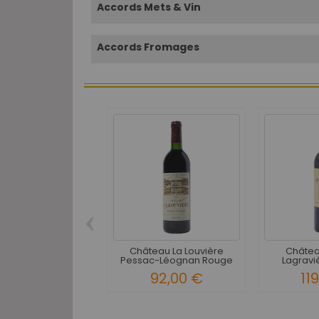
Accords Mets & Vin
Accords Fromages
‹
Château La Louvière
Châtea
Pessac-Léognan Rouge
Lagravi
1986
Léo
92,00 €
11