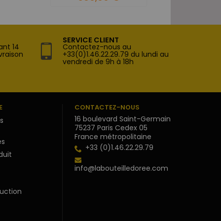
SERVICE CLIENT
ant 14
Contactez-nous au
vraison
+33(0)1.46.22.29.79 du lundi au
vendredi de 9h à 18h
E
CONTACTEZ-NOUS
16 boulevard Saint-Germain
s
75237 Paris Cedex 05
France métropolitaine
s
+33 (0)1.46.22.29.79
duit
info@labouteilledoree.com
uction