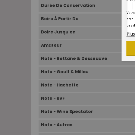
Durée De Conservation
Votre
Boire À Partir De
être 
bas d
Boire Jusqu'en
Plu
Amateur
Note - Bettane & Desseauve
Note - Gault & Millau
Note - Hachette
Note - RVF
Note - Wine Spectator
Note - Autres