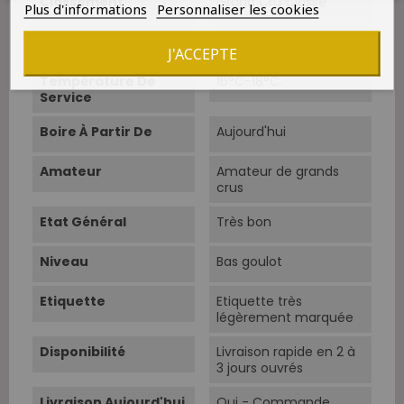
Classement
Grand Cru Classé
Plus d'informations
Personnaliser les cookies
Cépage Dominant
Cabernet-Sauvignon
J'ACCEPTE
Température De
16°C-18°C.
Service
Boire À Partir De
Aujourd'hui
Amateur
Amateur de grands
crus
Etat Général
Très bon
Niveau
Bas goulot
Etiquette
Etiquette très
légèrement marquée
Disponibilité
Livraison rapide en 2 à
3 jours ouvrés
Livraison Aujourd'hui
Oui - Commande