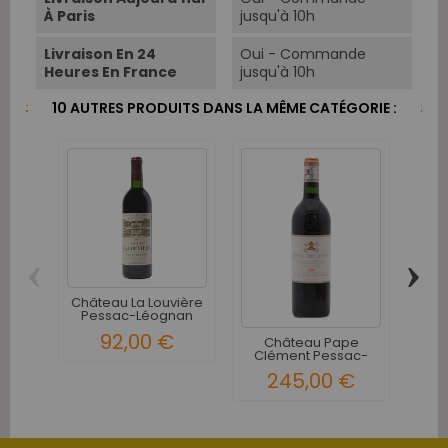
À Paris
jusqu'à 10h
Livraison En 24
Oui - Commande
Heures En France
jusqu'à 10h
10 AUTRES PRODUITS DANS LA MÊME CATÉGORIE :
‹
›
Château La Louvière
Pessac-Léognan
Rouge 1986
Pe
92,00 €
Château Pape
Clément Pessac-
Léognan Grand...
245,00 €