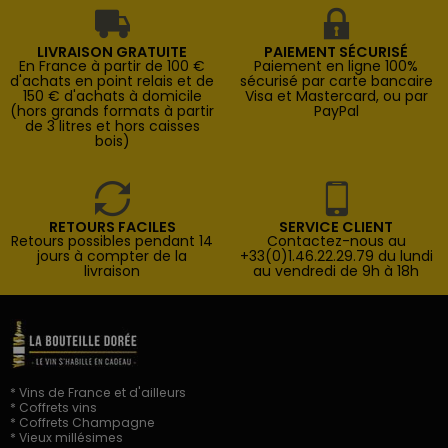
LIVRAISON GRATUITE
PAIEMENT SÉCURISÉ
En France à partir de 100 €
Paiement en ligne 100%
d'achats en point relais et de
sécurisé par carte bancaire
150 € d'achats à domicile
Visa et Mastercard, ou par
(hors grands formats à partir
PayPal
de 3 litres et hors caisses
bois)
RETOURS FACILES
SERVICE CLIENT
Retours possibles pendant 14
Contactez-nous au
jours à compter de la
+33(0)1.46.22.29.79 du lundi
livraison
au vendredi de 9h à 18h
* Vins de France et d'ailleurs
* Coffrets vins
* Coffrets Champagne
* Vieux millésimes