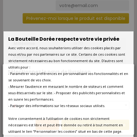
Prévenez-moi lorsque le produit est disponible
La Bouteille Dorée respecte votre vie privée
Millésime
1970
Avec votre accord, nous souhaiterions utiliser des cookies placés par
nous et/ou par nos partenaires sur ce site. Certains de ces cookies sont
Format
Bouteille 0.75L
strictement nécessaires au bon fonctionnement du site. D’autres sont
utilisés pour :
Qté/Colis
1 bouteille
Sélectionnez le pays de livraison
- Paramétrer vos préférences en personnalisant vos fonctionnalités et en
se souvenant de vos choix.
Pays
France
- Mesurer l’audience en mesurant le nombre de visiteurs et comment
Nos prix et les frais peuvent varier en fonction du
pays/de la région de livraison.
vous êtes arrivés sur le site. - Proposer des publicités personnalisées et
Appellation
Pessac-Léognan
en suivre les performances.
France métropolitaine
- Partager des informations sur les réseaux sociaux utilisés.
Couleur
Rouge
Votre consentement à l’utilisation de cookies non strictement
Type
Rouge
Annuler
Enregistrer les modifications
nécessaires est libre et peut être donnée ou retiré à tout moment en
utilisant le lien “Personnaliser les cookies” situé en bas de cette page.