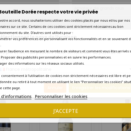
Amateur de grands crus
Bouteille Dorée respecte votre vie privée
Très bon
votre accord, nous souhaiterions utiliser des cookies placés par nous et/ou par nos
naires sur ce site. Certains de ces cookies sont strictement nécessaires au bon
ionnement du site. D’autres sont utilisés pour :
Bas goulot
électionnez le pays de livraison
amétrer vos préférences en personnalisant vos fonctionnalités et en se souvenant d
.
Etiquette légèrement mar
urer l’audience en mesurant le nombre de visiteurs et comment vous êtes arrivés s
os prix et les frais peuvent varier en fonction du pays/de la
égion de livraison.
 - Proposer des publicités personnalisées et en suivre les performances.
Livraison rapide en 2 à 3 jou
tager des informations sur les réseaux sociaux utilisés.
France métropolitaine
Précise
Oui
 consentement à l’utilisation de cookies non strictement nécessaires est libre et pe
donnée ou retiré à tout moment en utilisant le lien “Personnaliser les cookies” situ
10 AUTRES PRODUITS DANS LA MÊME CATÉGORIE :
Annuler
Enregistrer les modifications
e cette page.
s d'informations
Personnaliser les cookies
J'ACCEPTE