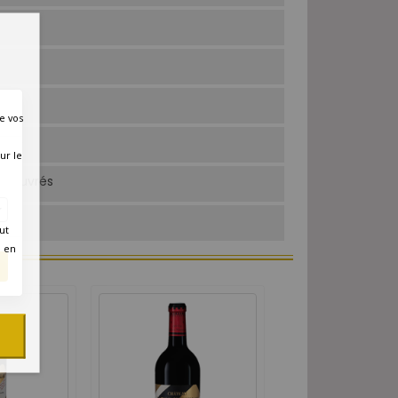
e vos
quée
ur le
rs ouvrés
ut
é en