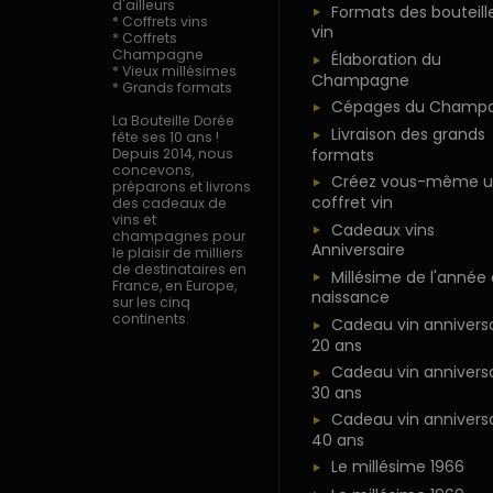
d'ailleurs
Formats des bouteill
* Coffrets vins
vin
* Coffrets
Champagne
Élaboration du
* Vieux millésimes
Champagne
* Grands formats
Cépages du Champ
La Bouteille Dorée
Livraison des grands
fête ses 10 ans !
formats
Depuis 2014, nous
concevons,
Créez vous-même u
préparons et livrons
coffret vin
des cadeaux de
vins et
Cadeaux vins
champagnes pour
Anniversaire
le plaisir de milliers
de destinataires en
Millésime de l'année
France, en Europe,
naissance
sur les cinq
continents.
Cadeau vin anniversa
20 ans
Cadeau vin anniversa
30 ans
Cadeau vin anniversa
40 ans
Le millésime 1966