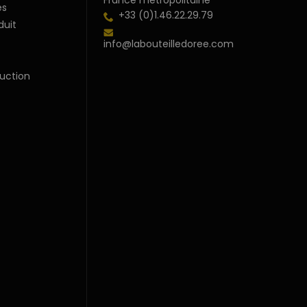
France métropolitaine
s
+33 (0)1.46.22.29.79
duit
info@labouteilledoree.com
uction