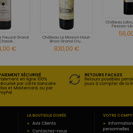
Château Latou
Pessac-Léo
56,0
 Fieuzal Grand
Château La Mission Haut-
Classé...
Brion Grand Cru...
4,00 €
830,00 €
PAIEMENT SÉCURISÉ
RETOURS FACILES
Paiement en ligne 100%
Retours possibles pend
sécurisé par carte bancaire
jours à compter de la li
Visa et Mastercard, ou par
PayPal
LA BOUTEILLE DORÉE
VOTRE COMPT
Avis Clients
Information
personnelles
Contactez-nous