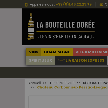
Appelez-nous :
+33 (0)1.46.22.29.79
C
VINS
CHAMPAGNE
VIEUX MILLÉSIM
SPIRITUEUX
LIVRAISON EXPRESS
Accueil
TOUS NOS VINS
RÉGIONS ET PA
Château Carbonnieux Pessac-Léognan