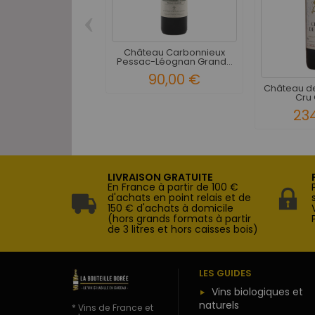
‹
Château Carbonnieux
Pessac-Léognan Grand...
90,00 €
Château de
Cru 
23
LIVRAISON GRATUITE
En France à partir de 100 €
d'achats en point relais et de
150 € d'achats à domicile
(hors grands formats à partir
de 3 litres et hors caisses bois)
LES GUIDES
Vins biologiques et
naturels
* Vins de France et