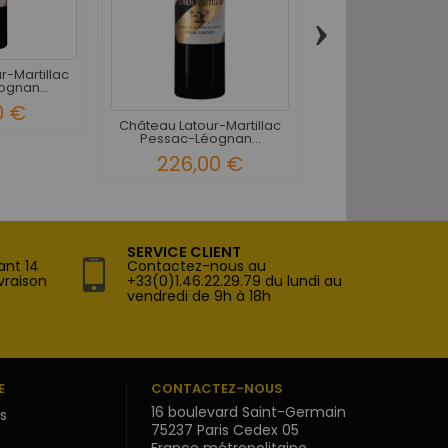
›
r-Martillac
Domaine de Che
gnan...
Pessac-Léognan G
0 €
490,00 
Château Latour-Martillac
Pessac-Léognan...
226,00 €
SERVICE CLIENT
ant 14
Contactez-nous au
vraison
+33(0)1.46.22.29.79 du lundi au
vendredi de 9h à 18h
E
CONTACTEZ-NOUS
16 boulevard Saint-Germain
s
75237 Paris Cedex 05