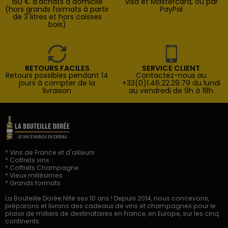
150 € d'achats à domicile
Visa et Mastercard, ou par
(hors grands formats à partir
PayPal
de 3 litres et hors caisses
bois)
RETOURS FACILES
SERVICE CLIENT
Retours possibles pendant 14
Contactez-nous au
jours à compter de la
+33(0)1.46.22.29.79 du lundi
livraison
au vendredi de 9h à 18h
* Vins de France et d'ailleurs
* Coffrets vins
* Coffrets Champagne
* Vieux millésimes
* Grands formats
La Bouteille Dorée fête ses 10 ans ! Depuis 2014, nous concevons,
préparons et livrons des cadeaux de vins et champagnes pour le
plaisir de milliers de destinataires en France, en Europe, sur les cinq
continents.