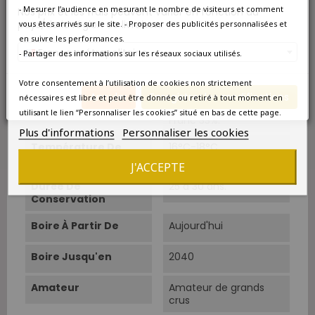
- Mesurer l’audience en mesurant le nombre de visiteurs et comment
Nos prix et les frais peuvent varier en fonction du
Classement
Vin d'exception
pays/de la région de livraison.
vous êtes arrivés sur le site. - Proposer des publicités personnalisées et
en suivre les performances.
Superficie
32 ha.
France métropolitaine
- Partager des informations sur les réseaux sociaux utilisés.
Cépage Dominant
Merlot
Votre consentement à l’utilisation de cookies non strictement
Annuler
Enregistrer les modifications
nécessaires est libre et peut être donnée ou retiré à tout moment en
Cépages
Merlot 67%, Cabernet
utilisant le lien “Personnaliser les cookies” situé en bas de cette page.
Franc 33%.
Plus d'informations
Personnaliser les cookies
Température De
16°C-18°C.
Service
J'ACCEPTE
Durée De
25 à 30 ans.
Conservation
Boire À Partir De
Aujourd'hui
Boire Jusqu'en
2040
Amateur
Amateur de grands
crus