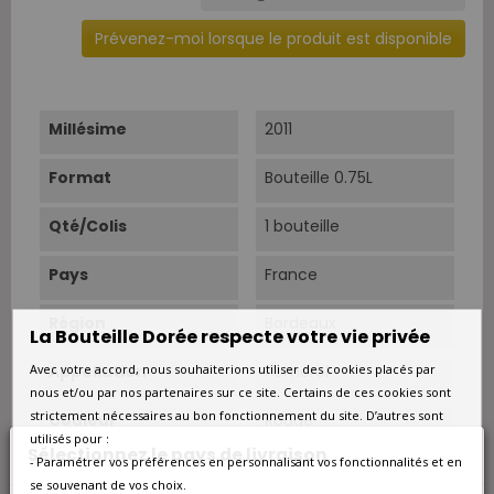
Prévenez-moi lorsque le produit est disponible
Millésime
2011
Format
Bouteille 0.75L
Qté/Colis
1 bouteille
Pays
France
Région
Bordeaux
La Bouteille Dorée respecte votre vie privée
Avec votre accord, nous souhaiterions utiliser des cookies placés par
Appellation
Pomerol
nous et/ou par nos partenaires sur ce site. Certains de ces cookies sont
strictement nécessaires au bon fonctionnement du site. D’autres sont
Couleur
Rouge
utilisés pour :
Sélectionnez le pays de livraison
- Paramétrer vos préférences en personnalisant vos fonctionnalités et en
Type
Rouge
se souvenant de vos choix.