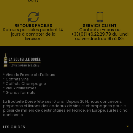
RETOURS FACILES
SERVICE CLIENT
Retours possibles pendant 14
Contactez-nous au
jours à compter de la
+33(0)1.46.22.29.79 du lundi
livraison
au vendredi de 9h à 18h
* Vins de France et d'ailleurs
* Coffrets vins
* Coffrets Champagne
* Vieux millésimes
* Grands formats
La Bouteille Dorée fête ses 10 ans ! Depuis 2014, nous concevons,
préparons et livrons des cadeaux de vins et champagnes pour le
plaisir de milliers de destinataires en France, en Europe, sur les cinq
continents.
LES GUIDES