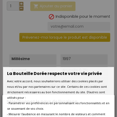
Ajouter au panier


Indisponible pour le moment
Prévenez-moi lorsque le produit est disponible
Millésime
1997
Format
Bouteille 0.75L
La Bouteille Dorée respecte votre vie privée
Avec votre accord, nous souhaiterions utiliser des cookies placés par
Qté/Colis
1 bouteille
nous et/ou par nos partenaires sur ce site. Certains de ces cookies sont
strictement nécessaires au bon fonctionnement du site. D’autres sont
Pays
France
utilisés pour :
Sélectionnez le pays de livraison
- Paramétrer vos préférences en personnalisant vos fonctionnalités et en
Région
Bordeaux
se souvenant de vos choix.
- Mesurer l’audience en mesurant le nombre de visiteurs et comment
Nos prix et les frais peuvent varier en fonction du
Appellation
Pomerol