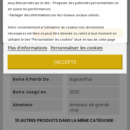
pays/de la région de livraison.
vous êtes arrivés sur le site. - Proposer des publicités personnalisées et
en suivre les performances.
Couleur
Rouge
France métropolitaine
- Partager des informations sur les réseaux sociaux utilisés.
Type
Rouge
Votre consentement à l’utilisation de cookies non strictement
Annuler
Enregistrer les modifications
nécessaires est libre et peut être donnée ou retiré à tout moment en
Classement
Vin d'exception
utilisant le lien “Personnaliser les cookies” situé en bas de cette page.
Plus d'informations
Personnaliser les cookies
Cépage Dominant
Merlot
J'ACCEPTE
Température De
16°C-18°C.
Service
Boire À Partir De
Aujourd'hui
Boire Jusqu'en
2023
Amateur
Amateur de grands
crus
10 AUTRES PRODUITS DANS LA MÊME CATÉGORIE :