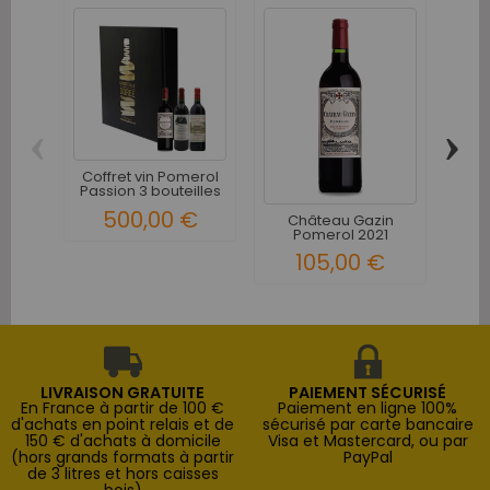
‹
›
Coffret vin Pomerol
Ch
Passion 3 bouteilles
Pom
500,00 €
Château Gazin
Pomerol 2021
105,00 €
LIVRAISON GRATUITE
PAIEMENT SÉCURISÉ
En France à partir de 100 €
Paiement en ligne 100%
d'achats en point relais et de
sécurisé par carte bancaire
150 € d'achats à domicile
Visa et Mastercard, ou par
(hors grands formats à partir
PayPal
de 3 litres et hors caisses
bois)