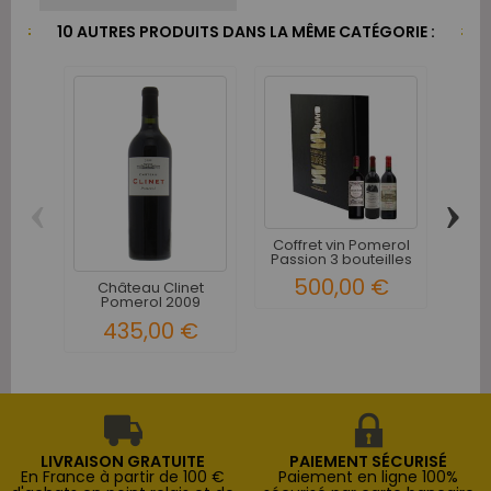
10 AUTRES PRODUITS DANS LA MÊME CATÉGORIE :
‹
›
Coffret vin Pomerol
Ch
Passion 3 bouteilles
P
500,00 €
Château Clinet
Pomerol 2009
435,00 €
LIVRAISON GRATUITE
PAIEMENT SÉCURISÉ
En France à partir de 100 €
Paiement en ligne 100%