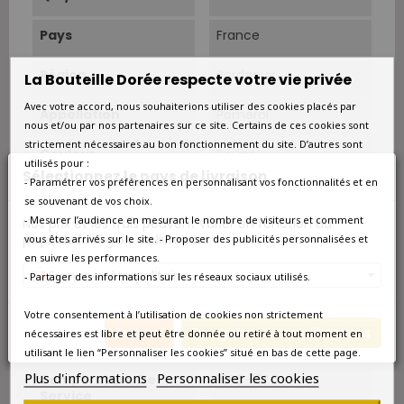
Pays
France
Région
Bordeaux
La Bouteille Dorée respecte votre vie privée
Avec votre accord, nous souhaiterions utiliser des cookies placés par
Appellation
Pomerol
nous et/ou par nos partenaires sur ce site. Certains de ces cookies sont
strictement nécessaires au bon fonctionnement du site. D’autres sont
Couleur
Rouge
utilisés pour :
Sélectionnez le pays de livraison
- Paramétrer vos préférences en personnalisant vos fonctionnalités et en
Type
Rouge
se souvenant de vos choix.
- Mesurer l’audience en mesurant le nombre de visiteurs et comment
Nos prix et les frais peuvent varier en fonction du
Superficie
47,5 ha.
pays/de la région de livraison.
vous êtes arrivés sur le site. - Proposer des publicités personnalisées et
en suivre les performances.
Cépage Dominant
Merlot
France métropolitaine
- Partager des informations sur les réseaux sociaux utilisés.
Cépages
Merlot 80%, Cabernet
Votre consentement à l’utilisation de cookies non strictement
Franc 15% et Cabernet-
Annuler
Enregistrer les modifications
nécessaires est libre et peut être donnée ou retiré à tout moment en
Sauvignon 5%.
utilisant le lien “Personnaliser les cookies” situé en bas de cette page.
Plus d'informations
Personnaliser les cookies
Température De
16°C-18°C.
Service