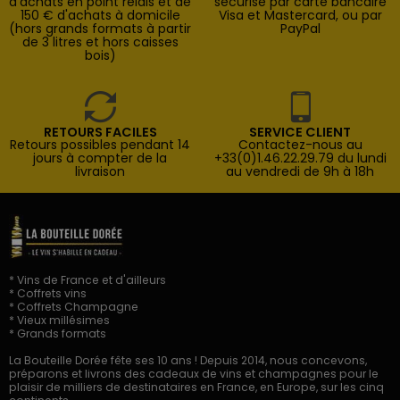
d'achats en point relais et de
sécurisé par carte bancaire
150 € d'achats à domicile
Visa et Mastercard, ou par
(hors grands formats à partir
PayPal
de 3 litres et hors caisses
bois)
RETOURS FACILES
SERVICE CLIENT
Retours possibles pendant 14
Contactez-nous au
jours à compter de la
+33(0)1.46.22.29.79 du lundi
livraison
au vendredi de 9h à 18h
* Vins de France et d'ailleurs
* Coffrets vins
* Coffrets Champagne
* Vieux millésimes
* Grands formats
La Bouteille Dorée fête ses 10 ans ! Depuis 2014, nous concevons,
préparons et livrons des cadeaux de vins et champagnes pour le
plaisir de milliers de destinataires en France, en Europe, sur les cinq