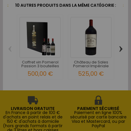
10 AUTRES PRODUITS DANS LA MÊME CATÉGORIE :
‹
›
Coffret vin Pomerol
Château de Sales
C
Passion 3 bouteilles
Pomerol Impériale
Pome
6...
500,00 €
525,00 €
2
LIVRAISON GRATUITE
PAIEMENT SÉCURISÉ
En France à partir de 100 €
Paiement en ligne 100%
d'achats en point relais et de
sécurisé par carte bancaire
150 € d'achats à domicile
Visa et Mastercard, ou par
(hors grands formats à partir
PayPal
de 3 litres et hors caisses