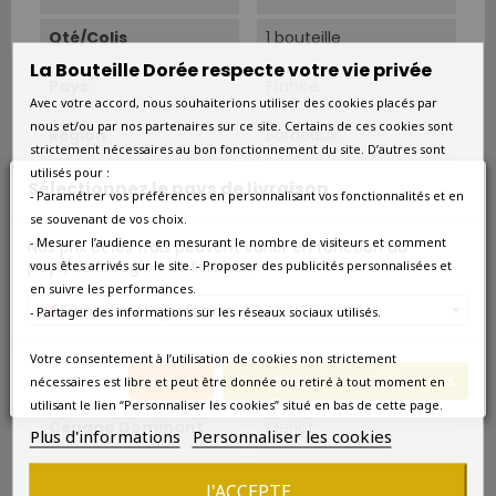
Qté/Colis
1 bouteille
La Bouteille Dorée respecte votre vie privée
Pays
France
Avec votre accord, nous souhaiterions utiliser des cookies placés par
nous et/ou par nos partenaires sur ce site. Certains de ces cookies sont
Région
Bordeaux
strictement nécessaires au bon fonctionnement du site. D’autres sont
utilisés pour :
Appellation
Pomerol
Sélectionnez le pays de livraison
- Paramétrer vos préférences en personnalisant vos fonctionnalités et en
se souvenant de vos choix.
Couleur
Rouge
- Mesurer l’audience en mesurant le nombre de visiteurs et comment
Nos prix et les frais peuvent varier en fonction du
pays/de la région de livraison.
vous êtes arrivés sur le site. - Proposer des publicités personnalisées et
Type
Rouge
en suivre les performances.
France métropolitaine
- Partager des informations sur les réseaux sociaux utilisés.
Classement
Vin d'exception
Votre consentement à l’utilisation de cookies non strictement
Superficie
32 ha.
Annuler
Enregistrer les modifications
nécessaires est libre et peut être donnée ou retiré à tout moment en
utilisant le lien “Personnaliser les cookies” situé en bas de cette page.
Cépage Dominant
Merlot
Plus d'informations
Personnaliser les cookies
Cépages
Merlot 67%, Cabernet
J'ACCEPTE