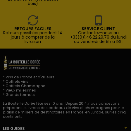
bois)
RETOURS FACILES
SERVICE CLIENT
Retours possibles pendant 14
Contactez-nous au
jours à compter de la
+33(0)1.46.22.29.79 du lundi
livraison
au vendredi de 9h à 18h
* Vins de France et d'ailleurs
* Coffrets vins
* Coffrets Champagne
* Vieux millésimes
* Grands formats
La Bouteille Dorée fête ses 10 ans ! Depuis 2014, nous concevons,
préparons et livrons des cadeaux de vins et champagnes pour le
plaisir de milliers de destinataires en France, en Europe, sur les cinq
continents.
LES GUIDES