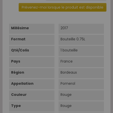
Prévenez-moi lorsque le produit est disponible
Millésime
2017
Format
Bouteille 0.75L
Qté/Colis
1 bouteille
Pays
France
Région
Bordeaux
Appellation
Pomerol
Couleur
Rouge
Type
Rouge