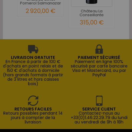
Pomerol Salmanazar
P
9 litres...
2 920,00 €
Château La
Conseillante
Pomerol 2017
315,00 €
LIVRAISON GRATUITE
PAIEMENT SÉCURISÉ
En France à partir de 100 €
Paiement en ligne 100%
d'achats en point relais et de
sécurisé par carte bancaire
150 € d'achats à domicile
Visa et Mastercard, ou par
(hors grands formats à partir
PayPal
de 3 litres et hors caisses
bois)
RETOURS FACILES
SERVICE CLIENT
Retours possibles pendant 14
Contactez-nous au
jours à compter de la
+33(0)1.46.22.29.79 du lundi
livraison
au vendredi de 9h à 18h