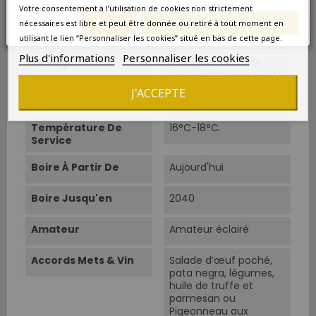
Votre consentement à l’utilisation de cookies non strictement
dans de petites cuves
Annuler
Enregistrer les modifications
en béton et cuves Inox
nécessaires est libre et peut être donnée ou retiré à tout moment en
tronconiques.
utilisant le lien “Personnaliser les cookies” situé en bas de cette page.
Plus d'informations
Personnaliser les cookies
Elevage
Élevage en fûts de
chêne (20% bois neuf)
pendant 18 mois
J'ACCEPTE
environ.
Température De
16°C-18°C.
Service
Boire À Partir De
Aujourd'hui
Boire Jusqu'en
2040
Amateur
Amateur éclairé
Accords Mets & Vin
Salade d’œuf poché,
pata negra, légumes,
huile de truffe et
parmesan ou
Pigeonneau aux