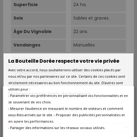
Superficie
24 ha.
Sols
Sables et graves.
Âge Du Vignoble
22 ans.
Vendanges
Manuelles
Rendements
45 hl/ha.
La Bouteille Dorée respecte votre vie privée
Avec votre accord, nous souhaiterions utiliser des cookies placés par
Cépage Dominant
Merlot
nous et/ou par nos partenaires sur ce site. Certains de ces cookies sont
strictement nécessaires au bon fonctionnement du site. D’autres sont
Cépages
Merlot 83%, Cabernet
utilisés pour :
Franc 17%.
Sélectionnez le pays de livraison
- Paramétrer vos préférences en personnalisant vos fonctionnalités et en
Conduite
Traitements raisonnés,
se souvenant de vos choix.
effeuillage, vendanges
- Mesurer l’audience en mesurant le nombre de visiteurs et comment
Nos prix et les frais peuvent varier en fonction du
vertes.
pays/de la région de livraison.
vous êtes arrivés sur le site. - Proposer des publicités personnalisées et
en suivre les performances.
Vinification
Traditionnelle avec
France métropolitaine
- Partager des informations sur les réseaux sociaux utilisés.
remontages et
pigeages réguliers