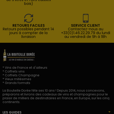
bois)
RETOURS FACILES
SERVICE CLIENT
Retours possibles pendant 14
Contactez-nous au
jours à compter de la
+33(0)1.46.22.29.79 du lundi
livraison
au vendredi de 9h à 18h
* Vins de France et d'ailleurs
* Coffrets vins
* Coffrets Champagne
* Vieux millésimes
* Grands formats
La Bouteille Dorée fête ses 10 ans ! Depuis 2014, nous concevons,
préparons et livrons des cadeaux de vins et champagnes pour le
plaisir de milliers de destinataires en France, en Europe, sur les cinq
continents.
LES GUIDES