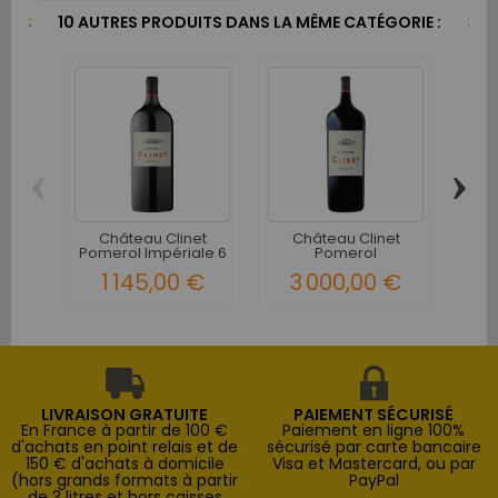
10 AUTRES PRODUITS DANS LA MÊME CATÉGORIE :
‹
›
Château Clinet
Château Clinet
C
Pomerol Impériale 6
Pomerol
Po
litres...
Nabuchodonosor 15...
1 145,00 €
3 000,00 €
LIVRAISON GRATUITE
PAIEMENT SÉCURISÉ
En France à partir de 100 €
Paiement en ligne 100%
d'achats en point relais et de
sécurisé par carte bancaire
150 € d'achats à domicile
Visa et Mastercard, ou par
(hors grands formats à partir
PayPal
de 3 litres et hors caisses