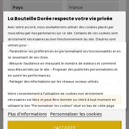
Pays
France
La Bouteille Dorée respecte votre vie privée
Région
Bordeaux
Avec votre accord, nous souhaiterions utiliser des cookies placés par
Appellation
Pomerol
nous et/ou par nos partenaires sur ce site. Certains de ces cookies sont
strictement nécessaires au bon fonctionnement du site. D’autres sont
Couleur
Rouge
utilisés pour :
Sélectionnez le pays de livraison
- Paramétrer vos préférences en personnalisant vos fonctionnalités et en
se souvenant de vos choix.
Type
Rouge
- Mesurer l’audience en mesurant le nombre de visiteurs et comment
Nos prix et les frais peuvent varier en fonction du
pays/de la région de livraison.
vous êtes arrivés sur le site. - Proposer des publicités personnalisées et
Superficie
47,5 ha.
en suivre les performances.
France métropolitaine
- Partager des informations sur les réseaux sociaux utilisés.
Cépage Dominant
Merlot
Votre consentement à l’utilisation de cookies non strictement
Cépages
Merlot 80%, Cabernet
Annuler
Enregistrer les modifications
nécessaires est libre et peut être donnée ou retiré à tout moment en
Franc 15% et Cabernet-
utilisant le lien “Personnaliser les cookies” situé en bas de cette page.
Sauvignon 5%.
Plus d'informations
Personnaliser les cookies
Température De
16°C-18°C.
Service
J'ACCEPTE