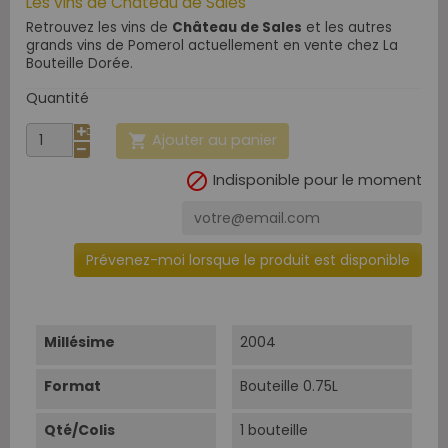
Les vins de Château de Sales
Retrouvez les vins de
Château de Sales
et les autres
grands vins de Pomerol actuellement en vente chez La
Bouteille Dorée.
Quantité
Ajouter au panier


Indisponible pour le moment
Prévenez-moi lorsque le produit est disponible
Millésime
2004
Format
Bouteille 0.75L
Qté/Colis
1 bouteille