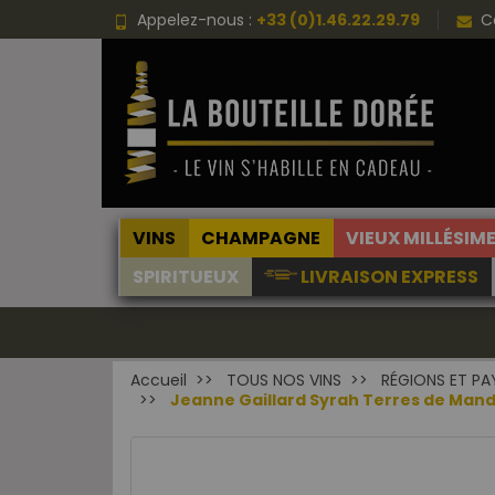
Appelez-nous :
+33 (0)1.46.22.29.79
C
VINS
CHAMPAGNE
VIEUX MILLÉSIM
SPIRITUEUX
LIVRAISON EXPRESS
Accueil
TOUS NOS VINS
RÉGIONS ET PA
Jeanne Gaillard Syrah Terres de Mand