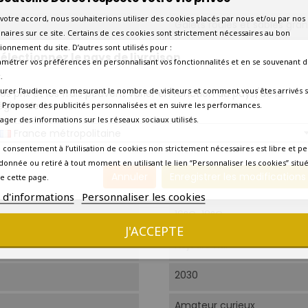
votre accord, nous souhaiterions utiliser des cookies placés par nous et/ou par nos
Galets roulés et sables gran
naires sur ce site. Certains de ces cookies sont strictement nécessaires au bon
ionnement du site. D’autres sont utilisés pour :
Plus de 20 ans
électionnez le pays de livraison
amétrer vos préférences en personnalisant vos fonctionnalités et en se souvenant d
.
Syrah
urer l’audience en mesurant le nombre de visiteurs et comment vous êtes arrivés s
os prix et les frais peuvent varier en fonction du pays/de la
égion de livraison.
 - Proposer des publicités personnalisées et en suivre les performances.
Syrah 100%.
tager des informations sur les réseaux sociaux utilisés.
France métropolitaine
Éraflage total, macération 
 consentement à l’utilisation de cookies non strictement nécessaires est libre et pe
à 30°C, fermentation à 25°
donnée ou retiré à tout moment en utilisant le lien “Personnaliser les cookies” situ
Annuler
Enregistrer les modifications
e cette page.
12 mois en cuve bois.
s d'informations
Personnaliser les cookies
16°C-18°C.
J'ACCEPTE
Aujourd'hui
2030
Amateur curieux