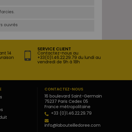
arcies.
rs ouvrés
SERVICE CLIENT
ant 14
Contactez-nous au
vraison
+33(0)1.46.22.29.79 du lundi au
vendredi de 9h à 18h
E
CONTACTEZ-NOUS
16 boulevard Saint-Germain
s
75237 Paris Cedex 05
France métropolitaine
s
+33 (0)1.46.22.29.79
duit
info@labouteilledoree.com