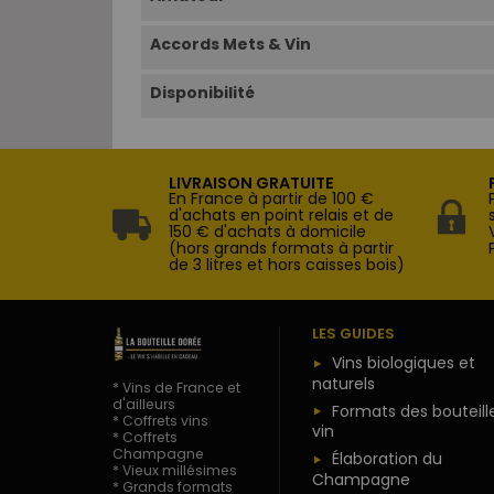
Accords Mets & Vin
Disponibilité
LIVRAISON GRATUITE
En France à partir de 100 €
d'achats en point relais et de
150 € d'achats à domicile
(hors grands formats à partir
de 3 litres et hors caisses bois)
LES GUIDES
Vins biologiques et
naturels
* Vins de France et
d'ailleurs
Formats des bouteill
* Coffrets vins
vin
* Coffrets
Champagne
Élaboration du
* Vieux millésimes
Champagne
* Grands formats