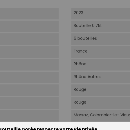
2023
Bouteille 0.75L
6 bouteilles
France
Rhône
Rhône Autres
Rouge
Rouge
Marsaz, Colombier-le- Vieux
10 ha.
Bouteille Dorée respecte votre vie privée