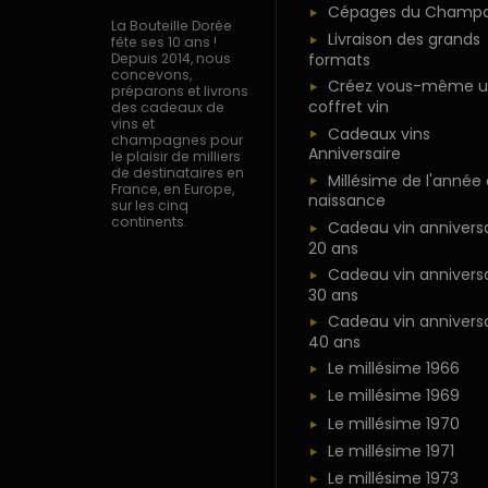
Cépages du Champ
La Bouteille Dorée
Livraison des grands
fête ses 10 ans !
formats
Depuis 2014, nous
concevons,
Créez vous-même u
préparons et livrons
coffret vin
des cadeaux de
vins et
Cadeaux vins
champagnes pour
Anniversaire
le plaisir de milliers
de destinataires en
Millésime de l'année
France, en Europe,
naissance
sur les cinq
continents.
Cadeau vin anniversa
20 ans
Cadeau vin anniversa
30 ans
Cadeau vin anniversa
40 ans
Le millésime 1966
Le millésime 1969
Le millésime 1970
Le millésime 1971
Le millésime 1973