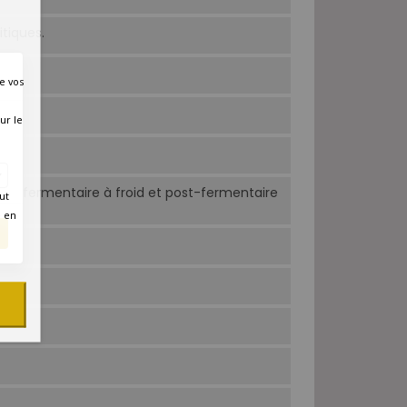
itiques.
e vos
ur le
pré-fermentaire à froid et post-fermentaire
ut
C.
é en