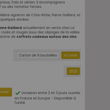
juteux, frais et aérien. Il accompagnera
 ou des tomates farcies.
célèbre vigneron de Côte-Rôtie, Pierre Gaillard, et
s quelques années.
anne Gaillard
actuellement en vente
chez La
s, rosés et rouges issus des cépages de la vallée
 gamme de
coffrets cadeaux autour des vins
Carton de 6 bouteilles
A l'unité
2023
panier

Livraison entre 2 et 3 jours ouvrés
en France et Europe - Disponible à
l'unité