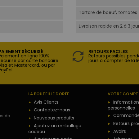
Tartare de boeuf, tomates f
Livraison rapide en 2 à 3 jou
PAIEMENT SÉCURISÉ
RETOURS FACILES
Paiement en ligne 100%
Retours possibles pend
sécurisé par carte bancaire
jours à compter de la li
Visa et Mastercard, ou par
PayPal
LA BOUTEILLE DORÉE
VOTRE COMPT
Avis Clients
Information
personnelles
Contactez-nous
es de
Commande
Nouveaux produits
Retours pro
Ajoutez un emballage
Avoirs
cadeau