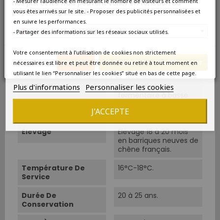
en cagettes avec
- Mesurer l’audience en mesurant le nombre de visiteurs et comment
Nos prix et les frais peuvent varier en fonction du
sélection parcellaire.
pays/de la région de livraison.
vous êtes arrivés sur le site. - Proposer des publicités personnalisées et
en suivre les performances.
Cépage Dominant
Merlot
France métropolitaine
- Partager des informations sur les réseaux sociaux utilisés.
Cépages
Merlot 75%, Cabernet
Votre consentement à l’utilisation de cookies non strictement
Franc 20%, Cabernet-
Annuler
Enregistrer les modifications
nécessaires est libre et peut être donnée ou retiré à tout moment en
Sauvignon 5%.
utilisant le lien “Personnaliser les cookies” situé en bas de cette page.
Plus d'informations
Personnaliser les cookies
Vinification
Macération pré-
fermentaire à basse
température. Pigeage
J'ACCEPTE
manuel.
Elevage
Élevage 18 à 20 mois
en barriques neuves de
chêne français.
Température De
16°C-18°C.
Service
Durée De
20 à 25 ans.
Conservation