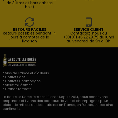
de 3 litres et hors caisses
bois)
RETOURS FACILES
SERVICE CLIENT
Retours possibles pendant 14
Contactez-nous au
jours à compter de la
+33(0)1.46.22.29.79 du lundi
livraison
au vendredi de 9h à 18h
* Vins de France et d'ailleurs
* Coffrets vins
* Coffrets Champagne
* Vieux millésimes
* Grands formats
La Bouteille Dorée fête ses 10 ans ! Depuis 2014, nous concevons,
préparons et livrons des cadeaux de vins et champagnes pour le
plaisir de milliers de destinataires en France, en Europe, sur les cinq
continents.