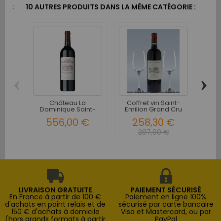
10 AUTRES PRODUITS DANS LA MÊME CATÉGORIE :
‹
›
Château La
Coffret vin Saint-
Ar
Dominique Saint-
Emilion Grand Cru
S
Emilion Grand...
Classé...
556,00 €
258,30 €
1
287,00 €
LIVRAISON GRATUITE
PAIEMENT SÉCURISÉ
En France à partir de 100 €
Paiement en ligne 100%
d'achats en point relais et de
sécurisé par carte bancaire
150 € d'achats à domicile
Visa et Mastercard, ou par
(hors grands formats à partir
PayPal