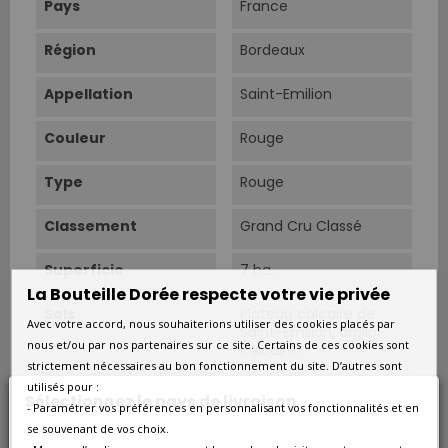
Pays
France
Région
Bordeaux
Appellation
Saint-Emilion
Couleur
Rouge
Type
Rouge
Classement
Grand Cru Classé
Superficie
7 ha.
La Bouteille Dorée respecte votre vie privée
Sols
Plateau calcaire de
Avec votre accord, nous souhaiterions utiliser des cookies placés par
Saint-Emilion, argilo-
nous et/ou par nos partenaires sur ce site. Certains de ces cookies sont
calcaire.
strictement nécessaires au bon fonctionnement du site. D’autres sont
Âge Du Vignoble
35 ans.
utilisés pour :
Sélectionnez le pays de livraison
- Paramétrer vos préférences en personnalisant vos fonctionnalités et en
se souvenant de vos choix.
Vendanges
Vendanges manuelles