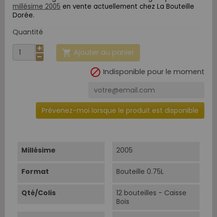
millésime 2005
en vente actuellement chez La Bouteille
Dorée.
Quantité
Ajouter au panier


Indisponible pour le moment
Prévenez-moi lorsque le produit est disponible
Millésime
2005
Format
Bouteille 0.75L
Qté/Colis
12 bouteilles - Caisse
Bois