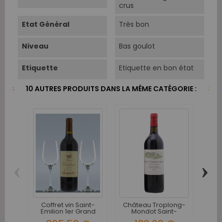
crus
Etat Général
Très bon
Niveau
Bas goulot
Etiquette
Etiquette en bon état
10 AUTRES PRODUITS DANS LA MÊME CATÉGORIE :
‹
›
Clo
Em
Coffret vin Saint-
Château Troplong-
Emilion 1er Grand
Mondot Saint-
Cru...
Emilion...