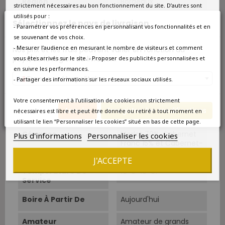
Région
Bordeaux
strictement nécessaires au bon fonctionnement du site. D’autres sont
utilisés pour :
Sélectionnez le pays de livraison
Appellation
Saint-Emilion
- Paramétrer vos préférences en personnalisant vos fonctionnalités et en
se souvenant de vos choix.
Couleur
Rouge
- Mesurer l’audience en mesurant le nombre de visiteurs et comment
Nos prix et les frais peuvent varier en fonction du
pays/de la région de livraison.
vous êtes arrivés sur le site. - Proposer des publicités personnalisées et
Type
Rouge
en suivre les performances.
France métropolitaine
- Partager des informations sur les réseaux sociaux utilisés.
Classement
Grand Cru Classé
Votre consentement à l’utilisation de cookies non strictement
Annuler
Enregistrer les modifications
nécessaires est libre et peut être donnée ou retiré à tout moment en
Cépage Dominant
Merlot
utilisant le lien “Personnaliser les cookies” situé en bas de cette page.
Cépages
Merlot 70%, Cabernet
Plus d'informations
Personnaliser les cookies
Franc 15% et Cabernet-
Sauvignon 15%.
J'ACCEPTE
Température De
16°C-18°C.
Service
Boire À Partir De
Aujourd'hui
Amateur
Amateur de grands