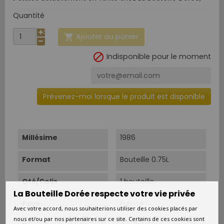
Quantité
Ajouter au panier


Indisponible pour le moment
Prévenez-moi lorsque le produit est disponible
Millésime
1986
Format
Bouteille 0.75L
Qté/Colis
1 bouteille
La Bouteille Dorée respecte votre vie privée
Pays
France
Avec votre accord, nous souhaiterions utiliser des cookies placés par
nous et/ou par nos partenaires sur ce site. Certains de ces cookies sont