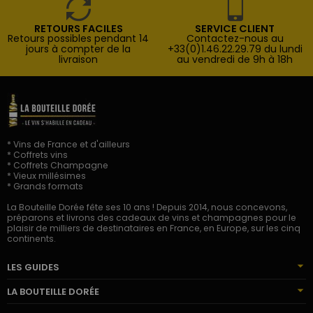
RETOURS FACILES
SERVICE CLIENT
Retours possibles pendant 14
Contactez-nous au
jours à compter de la
+33(0)1.46.22.29.79 du lundi
livraison
au vendredi de 9h à 18h
* Vins de France et d'ailleurs
* Coffrets vins
* Coffrets Champagne
* Vieux millésimes
* Grands formats
La Bouteille Dorée fête ses 10 ans ! Depuis 2014, nous concevons,
préparons et livrons des cadeaux de vins et champagnes pour le
plaisir de milliers de destinataires en France, en Europe, sur les cinq
continents.
LES GUIDES
LA BOUTEILLE DORÉE