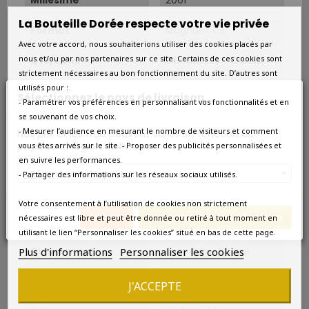
Millésime
2001
La Bouteille Dorée respecte votre vie privée
Format
Magnum 1.5L
Avec votre accord, nous souhaiterions utiliser des cookies placés par
nous et/ou par nos partenaires sur ce site. Certains de ces cookies sont
Qté/Colis
3 bouteilles - Caisse
Bois
strictement nécessaires au bon fonctionnement du site. D’autres sont
utilisés pour :
Sélectionnez le pays de livraison
Pays
France
- Paramétrer vos préférences en personnalisant vos fonctionnalités et en
se souvenant de vos choix.
Région
Bordeaux
- Mesurer l’audience en mesurant le nombre de visiteurs et comment
Nos prix et les frais peuvent varier en fonction du
pays/de la région de livraison.
vous êtes arrivés sur le site. - Proposer des publicités personnalisées et
Appellation
Saint-Emilion
en suivre les performances.
France métropolitaine
- Partager des informations sur les réseaux sociaux utilisés.
Couleur
Rouge
Votre consentement à l’utilisation de cookies non strictement
Annuler
Enregistrer les modifications
nécessaires est libre et peut être donnée ou retiré à tout moment en
Type
Rouge
utilisant le lien “Personnaliser les cookies” situé en bas de cette page.
Classement
Grand Cru Classé
Plus d'informations
Personnaliser les cookies
Superficie
14,6 ha.
J'ACCEPTE