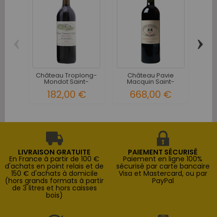
‹
›
Ch
Sa
1
Château Troplong-
Château Pavie
Mondot Saint-
Macquin Saint-
Emilion...
Emilion 1er...
182,00 €
668,00 €
LIVRAISON GRATUITE
PAIEMENT SÉCURISÉ
En France à partir de 100 €
Paiement en ligne 100%
d'achats en point relais et de
sécurisé par carte bancaire
150 € d'achats à domicile
Visa et Mastercard, ou par
(hors grands formats à partir
PayPal
de 3 litres et hors caisses
bois)