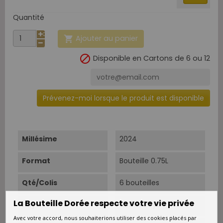
Quantité
Ajouter au panier


Disponible en Cartons de 6 ou 12
Prévenez-moi lorsque le produit est disponible
Millésime
2024
Format
Bouteille 0.75L
Qté/Colis
6 bouteilles
La Bouteille Dorée respecte votre vie privée
Pays
Autres Pays
Avec votre accord, nous souhaiterions utiliser des cookies placés par