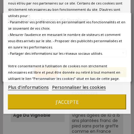
Pays
Tahiti
nous et/ou par nos partenaires sur ce site. Certains de ces cookies sont
strictement nécessaires au bon fonctionnement du site. D’autres sont
Couleur
Blanc
utilisés pour :
Sélectionnez le pays de livraison
- Paramétrer vos préférences en personnalisant vos fonctionnalités et en
Type
Blanc sec
se souvenant de vos choix.
- Mesurer l’audience en mesurant le nombre de visiteurs et comment
Nos prix et les frais peuvent varier en fonction du
pays/de la région de livraison.
vous êtes arrivés sur le site. - Proposer des publicités personnalisées et
Situation
Atoll de Rangiroa -
Polynésie Française.
en suivre les performances.
France métropolitaine
- Partager des informations sur les réseaux sociaux utilisés.
Superficie
7 ha.
Votre consentement à l’utilisation de cookies non strictement
Sols
Essentiellement
Annuler
Enregistrer les modifications
nécessaires est libre et peut être donnée ou retiré à tout moment en
calcaire constitué par
utilisant le lien “Personnaliser les cookies” situé en bas de cette page.
la dégradation du
Plus d'informations
Personnaliser les cookies
squelette des
madrépores
qui constituent le récif
J'ACCEPTE
corallien.
Âge Du Vignoble
Vignes âgées de 10 à 15
ans plantées franc de
pied sans porte greffe
comme en France