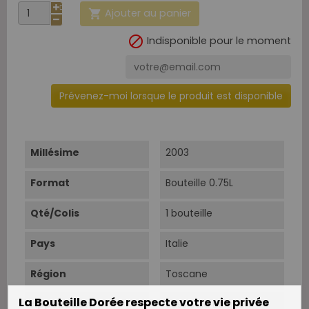
Ajouter au panier


Indisponible pour le moment
Prévenez-moi lorsque le produit est disponible
Millésime
2003
Format
Bouteille 0.75L
Qté/Colis
1 bouteille
Pays
Italie
Région
Toscane
La Bouteille Dorée respecte votre vie privée
Appellation
Sassicaia Bolgheri