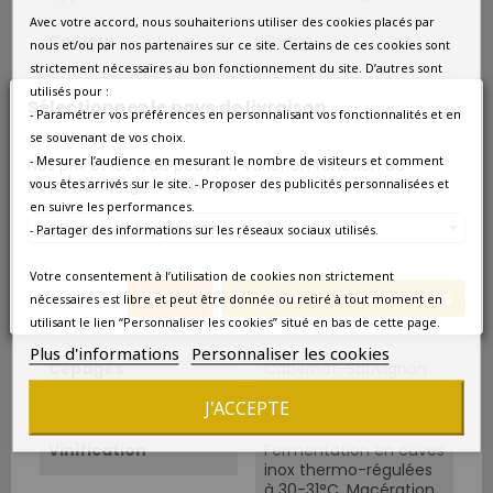
Avec votre accord, nous souhaiterions utiliser des cookies placés par
Couleur
Rouge
nous et/ou par nos partenaires sur ce site. Certains de ces cookies sont
strictement nécessaires au bon fonctionnement du site. D’autres sont
Type
Rouge
utilisés pour :
Sélectionnez le pays de livraison
- Paramétrer vos préférences en personnalisant vos fonctionnalités et en
Situation
Altitude de 100 à 300
se souvenant de vos choix.
mètres avec
- Mesurer l’audience en mesurant le nombre de visiteurs et comment
Nos prix et les frais peuvent varier en fonction du
exposition Ouest Sud-
pays/de la région de livraison.
vous êtes arrivés sur le site. - Proposer des publicités personnalisées et
Ouest.
en suivre les performances.
France métropolitaine
- Partager des informations sur les réseaux sociaux utilisés.
Sols
Sols composites argilo-
calcaires et graveleux
en surface.
Votre consentement à l’utilisation de cookies non strictement
Annuler
Enregistrer les modifications
nécessaires est libre et peut être donnée ou retiré à tout moment en
Cépage Dominant
Cabernet-Sauvignon
utilisant le lien “Personnaliser les cookies” situé en bas de cette page.
Plus d'informations
Personnaliser les cookies
Cépages
Cabernet-Sauvignon
85% et Cabernet Franc
J'ACCEPTE
15%.
Vinification
Fermentation en cuves
inox thermo-régulées
à 30-31°C. Macération