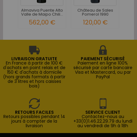
Almaviva Puente Alto
Château de Sales
Les 
Valle de Maipo Chili...
Pomerol 1990
Saint
562,00 €
120,00 €
LIVRAISON GRATUITE
PAIEMENT SÉCURISÉ
En France à partir de 100 €
Paiement en ligne 100%
d'achats en point relais et de
sécurisé par carte bancaire
150 € d'achats à domicile
Visa et Mastercard, ou par
(hors grands formats à partir
PayPal
de 3 litres et hors caisses
bois)
RETOURS FACILES
SERVICE CLIENT
Retours possibles pendant 14
Contactez-nous au
jours à compter de la
+33(0)1.46.22.29.79 du lundi
livraison
au vendredi de 9h à 18h