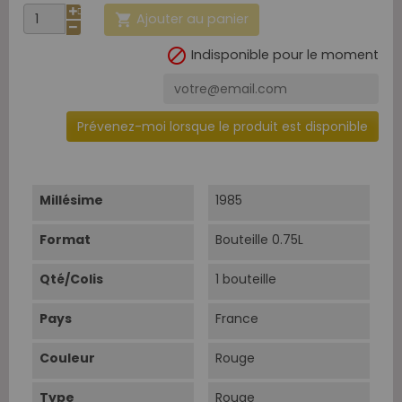
Ajouter au panier


Indisponible pour le moment
Prévenez-moi lorsque le produit est disponible
Millésime
1985
Format
Bouteille 0.75L
Qté/Colis
1 bouteille
Pays
France
Couleur
Rouge
Type
Rouge