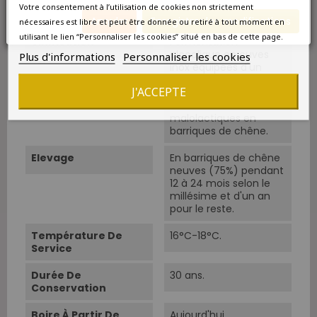
franc et Cabernet-
Votre consentement à l’utilisation de cookies non strictement
Sauvignon 15%.
Annuler
Enregistrer les modifications
nécessaires est libre et peut être donnée ou retiré à tout moment en
utilisant le lien “Personnaliser les cookies” situé en bas de cette page.
Vinification
Fermentation
alcoolique en cuves
Plus d'informations
Personnaliser les cookies
inox équipées d'un
système de
J'ACCEPTE
thermorégulation.
Fermentations
malolactiques en
barriques de chêne.
Elevage
En barriques de chêne
neuves (75%) pendant
12 à 24 mois selon le
millésime et d'un an
pour le reste.
Température De
16°C-18°C.
Service
Durée De
30 ans.
Conservation
Boire À Partir De
Aujourd'hui