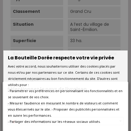
Classement
Grand Cru
Situation
A l’est du village de
Saint-Émilion.
Superficie
33 ha.
Sols
Plateau argilo-calcaire.
La Bouteille Dorée respecte votre vie privée
Âge Du Vignoble
45 ans.
Avec votre accord, nous souhaiterions utiliser des cookies placés par
nous et/ou par nos partenaires sur ce site. Certains de ces cookies sont
Vendanges
Manuelles.
strictement nécessaires au bon fonctionnement du site. D’autres sont
utilisés pour :
Sélectionnez le pays de livraison
- Paramétrer vos préférences en personnalisant vos fonctionnalités et en
Rendements
Densité de plantation :
5600 à 6600 pieds /
se souvenant de vos choix.
ha.
- Mesurer l’audience en mesurant le nombre de visiteurs et comment
Nos prix et les frais peuvent varier en fonction du
pays/de la région de livraison.
vous êtes arrivés sur le site. - Proposer des publicités personnalisées et
Cépage Dominant
Merlot
en suivre les performances.
France métropolitaine
- Partager des informations sur les réseaux sociaux utilisés.
Cépages
Merlot 85%, Cabernet