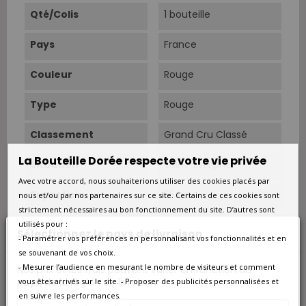
Qté/Colis
1 bouteille
Pays
France
Couleur
Rouge
Type
Rouge
Classement
Grand Cru Classé
La Bouteille Dorée respecte votre vie privée
Situation
Saint-Estèphe.
Avec votre accord, nous souhaiterions utiliser des cookies placés par
Superficie
55 ha.
nous et/ou par nos partenaires sur ce site. Certains de ces cookies sont
strictement nécessaires au bon fonctionnement du site. D’autres sont
Sols
Épaisse couche de
utilisés pour :
Sélectionnez le pays de livraison
graves déposées par le
- Paramétrer vos préférences en personnalisant vos fonctionnalités et en
fleuve au quaternaire
se souvenant de vos choix.
sur couche à
- Mesurer l’audience en mesurant le nombre de visiteurs et comment
Nos prix et les frais peuvent varier en fonction du
dominante argileuse
pays/de la région de livraison.
vous êtes arrivés sur le site. - Proposer des publicités personnalisées et
d’âge tertiaire.
en suivre les performances.