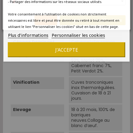
France métropolitaine
- Partager des informations sur les réseaux sociaux utilisés.
Âge Du Vignoble
22 ans.
Votre consentement à l’utilisation de cookies non strictement
Vendanges
Manuelles.
Annuler
Enregistrer les modifications
nécessaires est libre et peut être donnée ou retiré à tout moment en
utilisant le lien “Personnaliser les cookies” situé en bas de cette page.
Rendements
45 hl/ha.
Plus d'informations
Personnaliser les cookies
Cépage Dominant
Cabernet-Sauvignon
J'ACCEPTE
Cépages
Cabernet-Sauvignon
53%, Merlot 38%,
Cabernet franc 7%,
Petit Verdot 2%.
Vinification
Cuves tronconiques
inox thermorégulées.
Cuvaison de 18 à 21
jours.
Elevage
18 à 20 mois, 100% de
barriques
neuves.Collage au
blanc d’œuf.