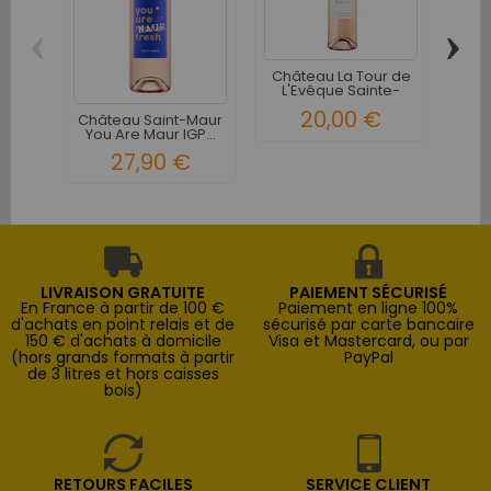
‹
›
Château La Tour de
C
L'Evêque Sainte-
Cl
Anne...
Lé
20,00 €
Château Saint-Maur
You Are Maur IGP...
27,90 €
LIVRAISON GRATUITE
PAIEMENT SÉCURISÉ
En France à partir de 100 €
Paiement en ligne 100%
d'achats en point relais et de
sécurisé par carte bancaire
150 € d'achats à domicile
Visa et Mastercard, ou par
(hors grands formats à partir
PayPal
de 3 litres et hors caisses
bois)
RETOURS FACILES
SERVICE CLIENT