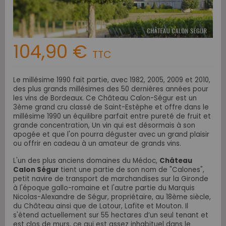
104,90 €
TTC
Le millésime 1990 fait partie, avec 1982, 2005, 2009 et 2010,
des plus grands millésimes des 50 dernières années pour
les vins de Bordeaux. Ce Château Calon-Ségur est un
3ème grand cru classé
de Saint-Estèphe et offre dans l
e
millésime 1990 un équilibre parfait entre pureté de fruit et
grande concentration, Un vin qui est désormais à son
apogée et que l'on pourra déguster avec un grand plaisir
ou offrir en cadeau à un amateur de grands vins.
L'un des plus anciens domaines du Médoc
,
Château
Calon Ségur
tient une partie de son nom de "Calones",
petit navire de transport de marchandises sur la Gironde
à l'époque gallo-romaine et l'autre partie du Marquis
Nicolas-Alexandre de Ségur, propriétaire, au 18ème siècle,
du Château ainsi que de Latour, Lafite et Mouton. Il
s'étend actuellement sur
55 hectares d’un seul tenant et
est clos de murs, ce qui est assez inhabituel dans le